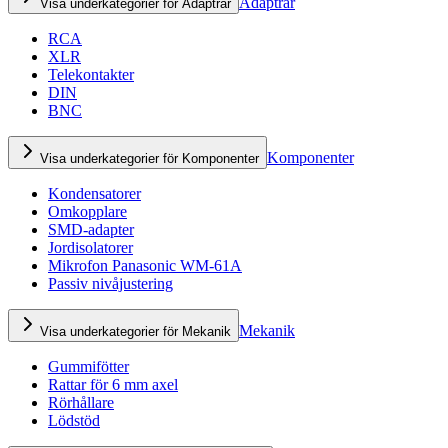
Adaptrar
Visa underkategorier för Adaptrar
RCA
XLR
Telekontakter
DIN
BNC
Komponenter
Visa underkategorier för Komponenter
Kondensatorer
Omkopplare
SMD-adapter
Jordisolatorer
Mikrofon Panasonic WM-61A
Passiv nivåjustering
Mekanik
Visa underkategorier för Mekanik
Gummifötter
Rattar för 6 mm axel
Rörhållare
Lödstöd