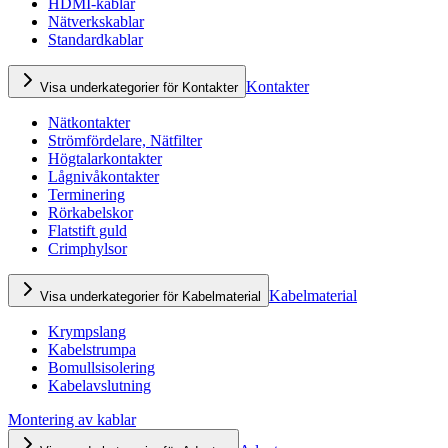
HDMI-kablar
Nätverkskablar
Standardkablar
Kontakter
Visa underkategorier för Kontakter
Nätkontakter
Strömfördelare, Nätfilter
Högtalarkontakter
Lågnivåkontakter
Terminering
Rörkabelskor
Flatstift guld
Crimphylsor
Kabelmaterial
Visa underkategorier för Kabelmaterial
Krympslang
Kabelstrumpa
Bomullsisolering
Kabelavslutning
Montering av kablar