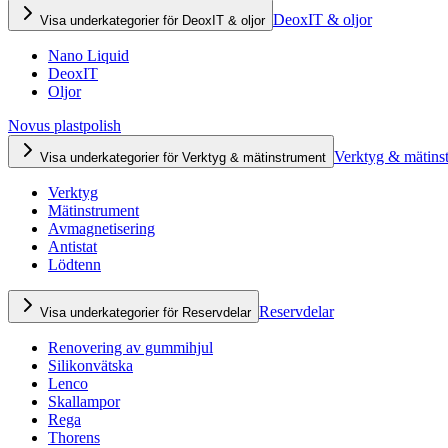
DeoxIT & oljor
Visa underkategorier för DeoxIT & oljor
Nano Liquid
DeoxIT
Oljor
Novus plastpolish
Verktyg & mätins
Visa underkategorier för Verktyg & mätinstrument
Verktyg
Mätinstrument
Avmagnetisering
Antistat
Lödtenn
Reservdelar
Visa underkategorier för Reservdelar
Renovering av gummihjul
Silikonvätska
Lenco
Skallampor
Rega
Thorens