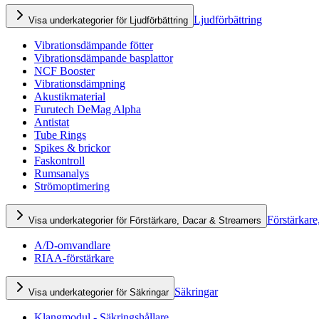
Ljudförbättring
Visa underkategorier för Ljudförbättring
Vibrationsdämpande fötter
Vibrationsdämpande basplattor
NCF Booster
Vibrationsdämpning
Akustikmaterial
Furutech DeMag Alpha
Antistat
Tube Rings
Spikes & brickor
Faskontroll
Rumsanalys
Strömoptimering
Förstärkare
Visa underkategorier för Förstärkare, Dacar & Streamers
A/D-omvandlare
RIAA-förstärkare
Säkringar
Visa underkategorier för Säkringar
Klangmodul - Säkringshållare