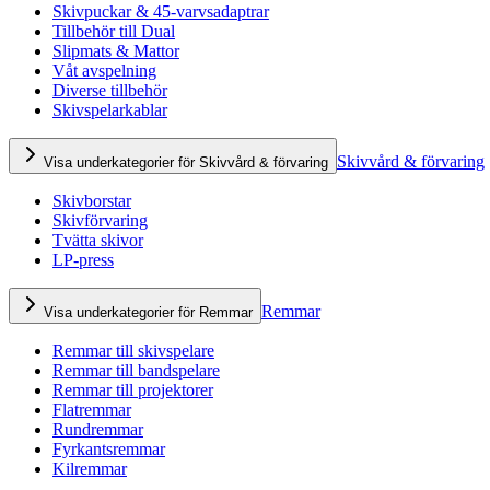
Skivpuckar & 45-varvsadaptrar
Tillbehör till Dual
Slipmats & Mattor
Våt avspelning
Diverse tillbehör
Skivspelarkablar
Skivvård & förvaring
Visa underkategorier för Skivvård & förvaring
Skivborstar
Skivförvaring
Tvätta skivor
LP-press
Remmar
Visa underkategorier för Remmar
Remmar till skivspelare
Remmar till bandspelare
Remmar till projektorer
Flatremmar
Rundremmar
Fyrkantsremmar
Kilremmar