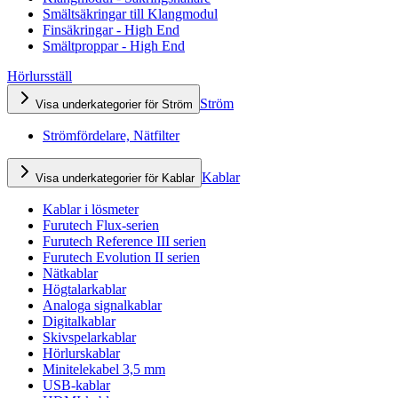
Smältsäkringar till Klangmodul
Finsäkringar - High End
Smältproppar - High End
Hörlursställ
Ström
Visa underkategorier för Ström
Strömfördelare, Nätfilter
Kablar
Visa underkategorier för Kablar
Kablar i lösmeter
Furutech Flux-serien
Furutech Reference III serien
Furutech Evolution II serien
Nätkablar
Högtalarkablar
Analoga signalkablar
Digitalkablar
Skivspelarkablar
Hörlurskablar
Minitelekabel 3,5 mm
USB-kablar