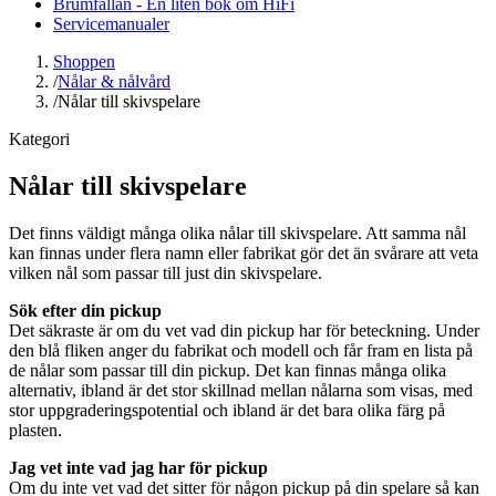
Brumfällan - En liten bok om HiFi
Servicemanualer
Shoppen
/
Nålar & nålvård
/
Nålar till skivspelare
Kategori
Nålar till skivspelare
Det finns väldigt många olika nålar till skivspelare. Att samma nål
kan finnas under flera namn eller fabrikat gör det än svårare att veta
vilken nål som passar till just din skivspelare.
Sök efter din pickup
Det säkraste är om du vet vad din pickup har för beteckning. Under
den blå fliken anger du fabrikat och modell och får fram en lista på
de nålar som passar till din pickup. Det kan finnas många olika
alternativ, ibland är det stor skillnad mellan nålarna som visas, med
stor uppgraderingspotential och ibland är det bara olika färg på
plasten.
Jag vet inte vad jag har för pickup
Om du inte vet vad det sitter för någon pickup på din spelare så kan