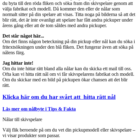
du byta till den röda fliken och söka fram din skivspelare genom att
välja fabrikat och modell. Då kommer den eller de nålar som
normalt sitter på din spelare att visas. Titta noga på bilderna så att det
blir rätt, det är inte ovanligt att spelare har fått andra pickuper under
årens gång eller att de tom såldes med andra pickuper.
Det står något här...
Om det finns någon beteckning på din pickup eller nål kan du söka i
fritextsökningen under den blå fliken. Det fungerar även att söka på
nålens färg.
Jag hittar inte!
Om du inte hittar rätt bland alla nålar kan du skicka ett mail till oss.
Ofta kan vi hitta rätt nål om vi får skivspelarens fabrikat och modell.
Om du skickar med en bild på pickupen ökar chansen att det blir
rätt.
Klicka här om du har svårt att hitta rätt nål
Läs mer om nålbyte i Tips & Fakta
Nålar till skivspelare
Välj flik beroende på om du vet din pickupmodell eller skivspelare –
vi visar produkter som passar.