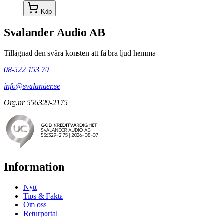
Köp
Svalander Audio AB
Tillägnad den svåra konsten att få bra ljud hemma
08-522 153 70
info@svalander.se
Org.nr 556329-2175
Information
Nytt
Tips & Fakta
Om oss
Returportal