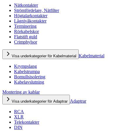
Nätkontakter
Strömfördelare, Nätfilter
Högtalarkontakter
Lågnivåkontakter
Terminering
Rörkabelskor
Flatstift guld
Crimphylsor
Kabelmaterial
Visa underkategorier för Kabelmaterial
Krympslang
Kabelstrumpa
Bomullsisolering
Kabelavslutning
Montering av kablar
Adaptrar
Visa underkategorier för Adaptrar
RCA
XLR
Telekontakter
DIN