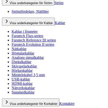
Ström
Visa underkategorier för Ström
Strömfördelare, Nätfilter
Kablar
Visa underkategorier för Kablar
Kablar i lösmeter
Furutech Flux-serien
Furutech Reference III serien
Furutech Evolution II serien
Nätkablar
Högtalarkablar
Analoga signalkablar
Digitalkablar
Skivspelarkablar
Hörlurskablar
Minitelekabel 3,5 mm
USB-kablar
HDMI-kablar
Nätverkskablar
Standardkablar
Kontakter
Visa underkategorier för Kontakter