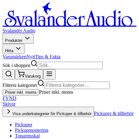
Svalander Audio
Produkter
Hitta
Varumärken
Nytt
Tips & Fakta
Sök i shoppen
Varukorg
Filtrera kategorier
Priser inkl. moms
Priser inkl. moms
FYND
Skivor
Pickuper & tillbehör
Visa underkategorier för Pickuper & tillbehör
Pickuper
Pickupmontering
Tonarmsskal