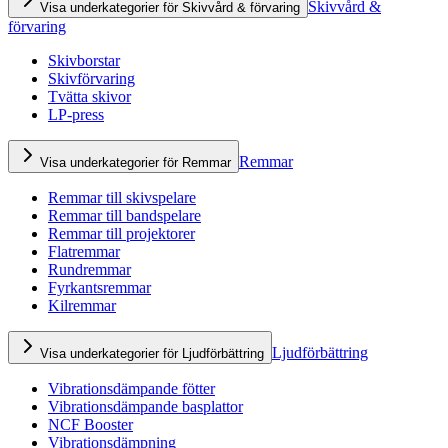
Skivvård &
Visa underkategorier för Skivvård & förvaring
förvaring
Skivborstar
Skivförvaring
Tvätta skivor
LP-press
Remmar
Visa underkategorier för Remmar
Remmar till skivspelare
Remmar till bandspelare
Remmar till projektorer
Flatremmar
Rundremmar
Fyrkantsremmar
Kilremmar
Ljudförbättring
Visa underkategorier för Ljudförbättring
Vibrationsdämpande fötter
Vibrationsdämpande basplattor
NCF Booster
Vibrationsdämpning