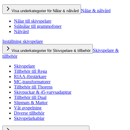
Nålar & nålvård
Visa underkategorier för Nålar & nålvård
Nålar till skivspelare
Stålnålar till grammofoner
Nålvård
Inställning skivspelare
Skivspelare &
Visa underkategorier för Skivspelare & tillbehör
tillbehör
Skivspelare
Tillbehör till Rega
RIAA-förstärkare
MC-transformatorer
Tillbehör till Thorens
Skivpuckar & 45-varvsadaptrar
Tillbehör till Dual
Slipmats & Mattor
Våt avspelning
Diverse tillbehör
Skivspelarkablar