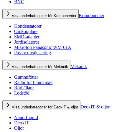
BNC
Komponenter
Visa underkategorier för Komponenter
Kondensatorer
Omkopplare
SMD-adapter
Jordisolatorer
Mikrofon Panasonic WM-61A
Passiv nivåjustering
Mekanik
Visa underkategorier för Mekanik
Gummifötter
Rattar för 6 mm axel
Rörhållare
Lödstöd
DeoxIT & oljor
Visa underkategorier för DeoxIT & oljor
Nano Liquid
DeoxIT
Oljor