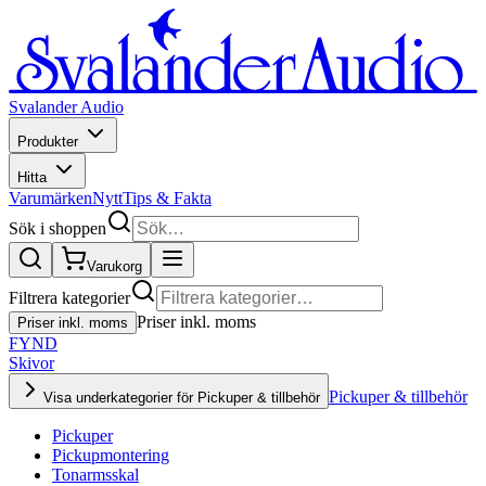
Svalander Audio
Produkter
Hitta
Varumärken
Nytt
Tips & Fakta
Sök i shoppen
Varukorg
Filtrera kategorier
Priser inkl. moms
Priser inkl. moms
FYND
Skivor
Pickuper & tillbehör
Visa underkategorier för Pickuper & tillbehör
Pickuper
Pickupmontering
Tonarmsskal