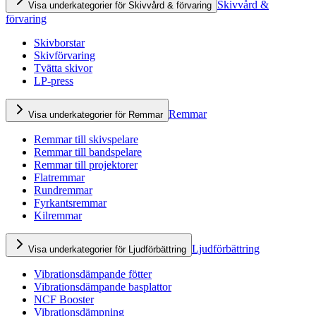
Skivvård &
Visa underkategorier för Skivvård & förvaring
förvaring
Skivborstar
Skivförvaring
Tvätta skivor
LP-press
Remmar
Visa underkategorier för Remmar
Remmar till skivspelare
Remmar till bandspelare
Remmar till projektorer
Flatremmar
Rundremmar
Fyrkantsremmar
Kilremmar
Ljudförbättring
Visa underkategorier för Ljudförbättring
Vibrationsdämpande fötter
Vibrationsdämpande basplattor
NCF Booster
Vibrationsdämpning