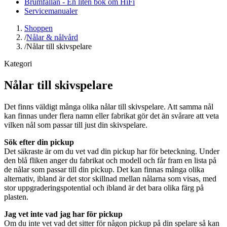
Brumfällan - En liten bok om HiFi
Servicemanualer
Shoppen
/
Nålar & nålvård
/
Nålar till skivspelare
Kategori
Nålar till skivspelare
Det finns väldigt många olika nålar till skivspelare. Att samma nål
kan finnas under flera namn eller fabrikat gör det än svårare att veta
vilken nål som passar till just din skivspelare.
Sök efter din pickup
Det säkraste är om du vet vad din pickup har för beteckning. Under
den blå fliken anger du fabrikat och modell och får fram en lista på
de nålar som passar till din pickup. Det kan finnas många olika
alternativ, ibland är det stor skillnad mellan nålarna som visas, med
stor uppgraderingspotential och ibland är det bara olika färg på
plasten.
Jag vet inte vad jag har för pickup
Om du inte vet vad det sitter för någon pickup på din spelare så kan