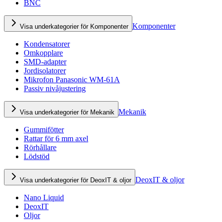
BNC
Komponenter
Visa underkategorier för Komponenter
Kondensatorer
Omkopplare
SMD-adapter
Jordisolatorer
Mikrofon Panasonic WM-61A
Passiv nivåjustering
Mekanik
Visa underkategorier för Mekanik
Gummifötter
Rattar för 6 mm axel
Rörhållare
Lödstöd
DeoxIT & oljor
Visa underkategorier för DeoxIT & oljor
Nano Liquid
DeoxIT
Oljor