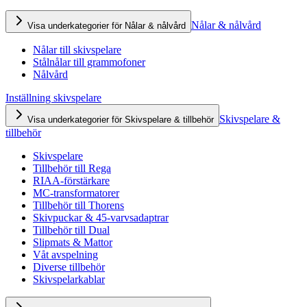
Nålar & nålvård
Visa underkategorier för Nålar & nålvård
Nålar till skivspelare
Stålnålar till grammofoner
Nålvård
Inställning skivspelare
Skivspelare &
Visa underkategorier för Skivspelare & tillbehör
tillbehör
Skivspelare
Tillbehör till Rega
RIAA-förstärkare
MC-transformatorer
Tillbehör till Thorens
Skivpuckar & 45-varvsadaptrar
Tillbehör till Dual
Slipmats & Mattor
Våt avspelning
Diverse tillbehör
Skivspelarkablar