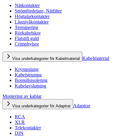
Nätkontakter
Strömfördelare, Nätfilter
Högtalarkontakter
Lågnivåkontakter
Terminering
Rörkabelskor
Flatstift guld
Crimphylsor
Kabelmaterial
Visa underkategorier för Kabelmaterial
Krympslang
Kabelstrumpa
Bomullsisolering
Kabelavslutning
Montering av kablar
Adaptrar
Visa underkategorier för Adaptrar
RCA
XLR
Telekontakter
DIN