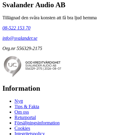
Svalander Audio AB
Tillägnad den svåra konsten att få bra ljud hemma
08-522 153 70
info@svalander.se
Org.nr 556329-2175
Information
Nytt
Tips & Fakta
Om oss
Returportal
Försäljningsinformation
Cookies
Integritetspolicy