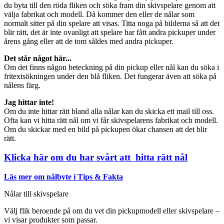
du byta till den röda fliken och söka fram din skivspelare genom att
välja fabrikat och modell. Då kommer den eller de nålar som
normalt sitter på din spelare att visas. Titta noga på bilderna så att det
blir rätt, det är inte ovanligt att spelare har fått andra pickuper under
årens gång eller att de tom såldes med andra pickuper.
Det står något här...
Om det finns någon beteckning på din pickup eller nål kan du söka i
fritextsökningen under den blå fliken. Det fungerar även att söka på
nålens färg.
Jag hittar inte!
Om du inte hittar rätt bland alla nålar kan du skicka ett mail till oss.
Ofta kan vi hitta rätt nål om vi får skivspelarens fabrikat och modell.
Om du skickar med en bild på pickupen ökar chansen att det blir
rätt.
Klicka här om du har svårt att hitta rätt nål
Läs mer om nålbyte i Tips & Fakta
Nålar till skivspelare
Välj flik beroende på om du vet din pickupmodell eller skivspelare –
vi visar produkter som passar.