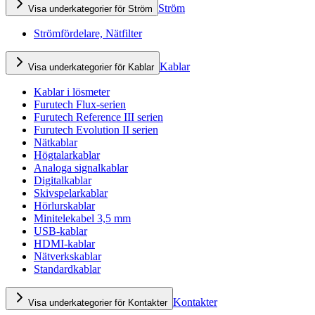
Ström
Visa underkategorier för Ström
Strömfördelare, Nätfilter
Kablar
Visa underkategorier för Kablar
Kablar i lösmeter
Furutech Flux-serien
Furutech Reference III serien
Furutech Evolution II serien
Nätkablar
Högtalarkablar
Analoga signalkablar
Digitalkablar
Skivspelarkablar
Hörlurskablar
Minitelekabel 3,5 mm
USB-kablar
HDMI-kablar
Nätverkskablar
Standardkablar
Kontakter
Visa underkategorier för Kontakter