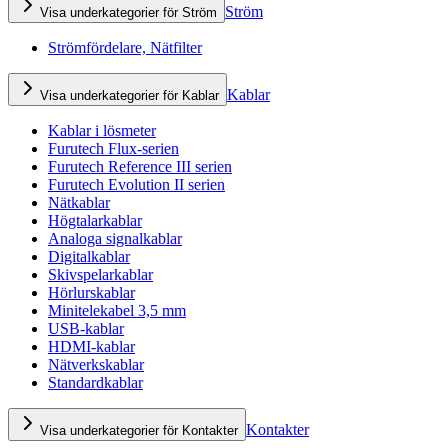
Ström
Visa underkategorier för Ström
Strömfördelare, Nätfilter
Kablar
Visa underkategorier för Kablar
Kablar i lösmeter
Furutech Flux-serien
Furutech Reference III serien
Furutech Evolution II serien
Nätkablar
Högtalarkablar
Analoga signalkablar
Digitalkablar
Skivspelarkablar
Hörlurskablar
Minitelekabel 3,5 mm
USB-kablar
HDMI-kablar
Nätverkskablar
Standardkablar
Kontakter
Visa underkategorier för Kontakter