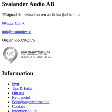
Svalander Audio AB
Tillägnad den svåra konsten att få bra ljud hemma
08-522 153 70
info@svalander.se
Org.nr 556329-2175
Information
Nytt
Tips & Fakta
Om oss
Returportal
Försäljningsinformation
Cookies
Integritetspolicy