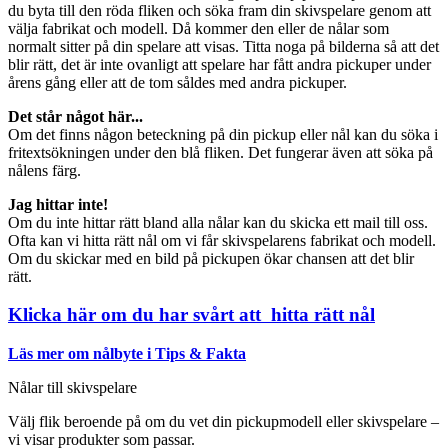
du byta till den röda fliken och söka fram din skivspelare genom att
välja fabrikat och modell. Då kommer den eller de nålar som
normalt sitter på din spelare att visas. Titta noga på bilderna så att det
blir rätt, det är inte ovanligt att spelare har fått andra pickuper under
årens gång eller att de tom såldes med andra pickuper.
Det står något här...
Om det finns någon beteckning på din pickup eller nål kan du söka i
fritextsökningen under den blå fliken. Det fungerar även att söka på
nålens färg.
Jag hittar inte!
Om du inte hittar rätt bland alla nålar kan du skicka ett mail till oss.
Ofta kan vi hitta rätt nål om vi får skivspelarens fabrikat och modell.
Om du skickar med en bild på pickupen ökar chansen att det blir
rätt.
Klicka här om du har svårt att hitta rätt nål
Läs mer om nålbyte i Tips & Fakta
Nålar till skivspelare
Välj flik beroende på om du vet din pickupmodell eller skivspelare –
vi visar produkter som passar.