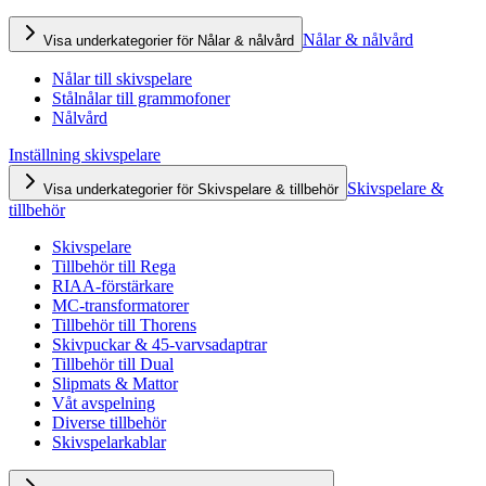
Nålar & nålvård
Visa underkategorier för Nålar & nålvård
Nålar till skivspelare
Stålnålar till grammofoner
Nålvård
Inställning skivspelare
Skivspelare &
Visa underkategorier för Skivspelare & tillbehör
tillbehör
Skivspelare
Tillbehör till Rega
RIAA-förstärkare
MC-transformatorer
Tillbehör till Thorens
Skivpuckar & 45-varvsadaptrar
Tillbehör till Dual
Slipmats & Mattor
Våt avspelning
Diverse tillbehör
Skivspelarkablar