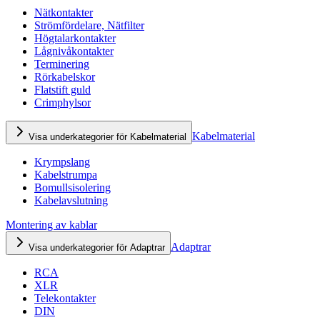
Nätkontakter
Strömfördelare, Nätfilter
Högtalarkontakter
Lågnivåkontakter
Terminering
Rörkabelskor
Flatstift guld
Crimphylsor
Kabelmaterial
Visa underkategorier för Kabelmaterial
Krympslang
Kabelstrumpa
Bomullsisolering
Kabelavslutning
Montering av kablar
Adaptrar
Visa underkategorier för Adaptrar
RCA
XLR
Telekontakter
DIN