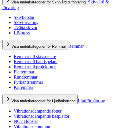
Skivvård &
Visa underkategorier för Skivvård & förvaring
förvaring
Skivborstar
Skivförvaring
Tvätta skivor
LP-press
Remmar
Visa underkategorier för Remmar
Remmar till skivspelare
Remmar till bandspelare
Remmar till projektorer
Flatremmar
Rundremmar
Fyrkantsremmar
Kilremmar
Ljudförbättring
Visa underkategorier för Ljudförbättring
Vibrationsdämpande fötter
Vibrationsdämpande basplattor
NCF Booster
Vibrationsdämpning