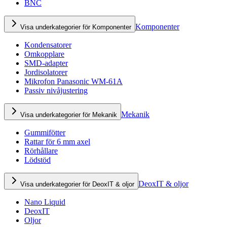
BNC
Komponenter
Visa underkategorier för Komponenter
Kondensatorer
Omkopplare
SMD-adapter
Jordisolatorer
Mikrofon Panasonic WM-61A
Passiv nivåjustering
Mekanik
Visa underkategorier för Mekanik
Gummifötter
Rattar för 6 mm axel
Rörhållare
Lödstöd
DeoxIT & oljor
Visa underkategorier för DeoxIT & oljor
Nano Liquid
DeoxIT
Oljor