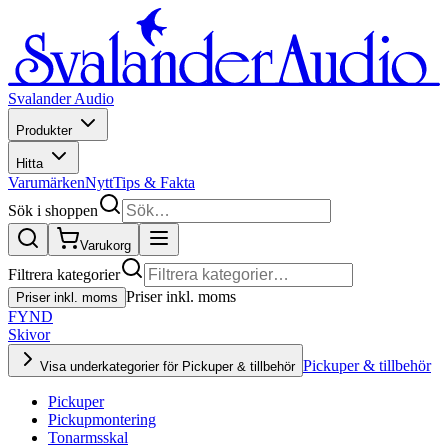
Svalander Audio
Produkter
Hitta
Varumärken
Nytt
Tips & Fakta
Sök i shoppen
Varukorg
Filtrera kategorier
Priser inkl. moms
Priser inkl. moms
FYND
Skivor
Pickuper & tillbehör
Visa underkategorier för Pickuper & tillbehör
Pickuper
Pickupmontering
Tonarmsskal