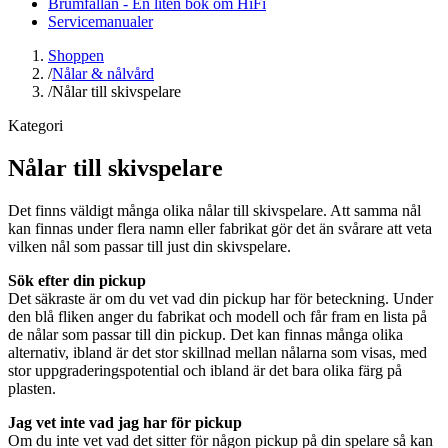
Brumfällan - En liten bok om HiFi
Servicemanualer
Shoppen
/
Nålar & nålvård
/
Nålar till skivspelare
Kategori
Nålar till skivspelare
Det finns väldigt många olika nålar till skivspelare. Att samma nål
kan finnas under flera namn eller fabrikat gör det än svårare att veta
vilken nål som passar till just din skivspelare.
Sök efter din pickup
Det säkraste är om du vet vad din pickup har för beteckning. Under
den blå fliken anger du fabrikat och modell och får fram en lista på
de nålar som passar till din pickup. Det kan finnas många olika
alternativ, ibland är det stor skillnad mellan nålarna som visas, med
stor uppgraderingspotential och ibland är det bara olika färg på
plasten.
Jag vet inte vad jag har för pickup
Om du inte vet vad det sitter för någon pickup på din spelare så kan