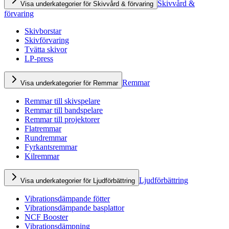
Skivvård &
Visa underkategorier för Skivvård & förvaring
förvaring
Skivborstar
Skivförvaring
Tvätta skivor
LP-press
Remmar
Visa underkategorier för Remmar
Remmar till skivspelare
Remmar till bandspelare
Remmar till projektorer
Flatremmar
Rundremmar
Fyrkantsremmar
Kilremmar
Ljudförbättring
Visa underkategorier för Ljudförbättring
Vibrationsdämpande fötter
Vibrationsdämpande basplattor
NCF Booster
Vibrationsdämpning