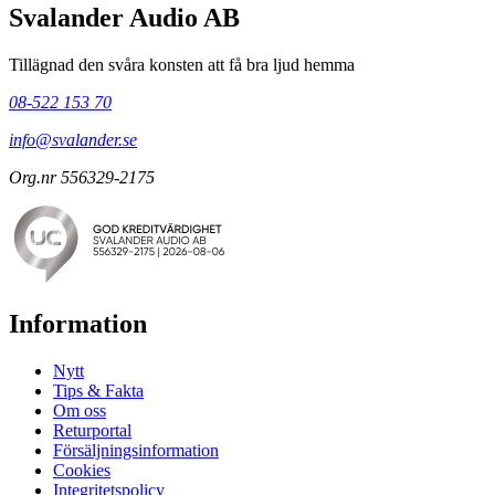
Svalander Audio AB
Tillägnad den svåra konsten att få bra ljud hemma
08-522 153 70
info@svalander.se
Org.nr 556329-2175
Information
Nytt
Tips & Fakta
Om oss
Returportal
Försäljningsinformation
Cookies
Integritetspolicy