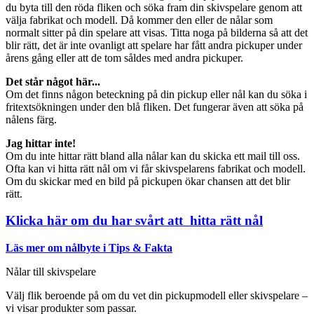
du byta till den röda fliken och söka fram din skivspelare genom att
välja fabrikat och modell. Då kommer den eller de nålar som
normalt sitter på din spelare att visas. Titta noga på bilderna så att det
blir rätt, det är inte ovanligt att spelare har fått andra pickuper under
årens gång eller att de tom såldes med andra pickuper.
Det står något här...
Om det finns någon beteckning på din pickup eller nål kan du söka i
fritextsökningen under den blå fliken. Det fungerar även att söka på
nålens färg.
Jag hittar inte!
Om du inte hittar rätt bland alla nålar kan du skicka ett mail till oss.
Ofta kan vi hitta rätt nål om vi får skivspelarens fabrikat och modell.
Om du skickar med en bild på pickupen ökar chansen att det blir
rätt.
Klicka här om du har svårt att hitta rätt nål
Läs mer om nålbyte i Tips & Fakta
Nålar till skivspelare
Välj flik beroende på om du vet din pickupmodell eller skivspelare –
vi visar produkter som passar.