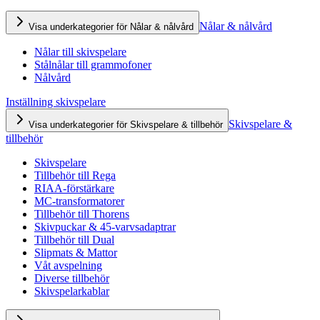
Nålar & nålvård
Visa underkategorier för Nålar & nålvård
Nålar till skivspelare
Stålnålar till grammofoner
Nålvård
Inställning skivspelare
Skivspelare &
Visa underkategorier för Skivspelare & tillbehör
tillbehör
Skivspelare
Tillbehör till Rega
RIAA-förstärkare
MC-transformatorer
Tillbehör till Thorens
Skivpuckar & 45-varvsadaptrar
Tillbehör till Dual
Slipmats & Mattor
Våt avspelning
Diverse tillbehör
Skivspelarkablar