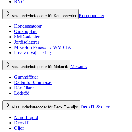
BNC
Komponenter
Visa underkategorier för Komponenter
Kondensatorer
Omkopplare
SMD-adapter
Jordisolatorer
Mikrofon Panasonic WM-61A
Passiv nivåjustering
Mekanik
Visa underkategorier för Mekanik
Gummifötter
Rattar för 6 mm axel
Rörhållare
Lödstöd
DeoxIT & oljor
Visa underkategorier för DeoxIT & oljor
Nano Liquid
DeoxIT
Oljor