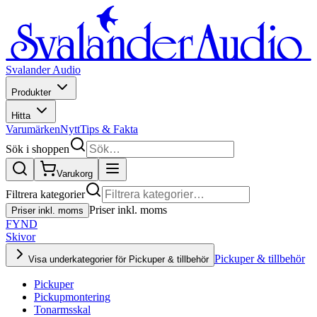
Svalander Audio
Produkter
Hitta
Varumärken
Nytt
Tips & Fakta
Sök i shoppen
Varukorg
Filtrera kategorier
Priser inkl. moms
Priser inkl. moms
FYND
Skivor
Pickuper & tillbehör
Visa underkategorier för Pickuper & tillbehör
Pickuper
Pickupmontering
Tonarmsskal