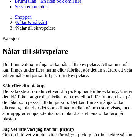
Brumfällan - En liten bok om HiFi
Servicemanualer
Shoppen
/
Nålar & nålvård
/
Nålar till skivspelare
Kategori
Nålar till skivspelare
Det finns väldigt många olika nålar till skivspelare. Att samma nål
kan finnas under flera namn eller fabrikat gör det än svårare att veta
vilken nål som passar till just din skivspelare.
Sök efter din pickup
Det säkraste är om du vet vad din pickup har för beteckning. Under
den blå fliken anger du fabrikat och modell och får fram en lista på
de nålar som passar till din pickup. Det kan finnas många olika
alternativ, ibland är det stor skillnad mellan nålarna som visas, med
stor uppgraderingspotential och ibland är det bara olika färg på
plasten.
Jag vet inte vad jag har för pickup
Om du inte vet vad det sitter för någon pickup på din spelare så kan