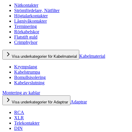
Nätkontakter
Strömfördelare, Nätfilter
Högtalarkontakter
Lågnivåkontakter
Terminering
Rörkabelskor
Flatstift guld
Crimphylsor
Kabelmaterial
Visa underkategorier för Kabelmaterial
Krympslang
Kabelstrumpa
Bomullsisolering
Kabelavslutning
Montering av kablar
Adaptrar
Visa underkategorier för Adaptrar
RCA
XLR
Telekontakter
DIN