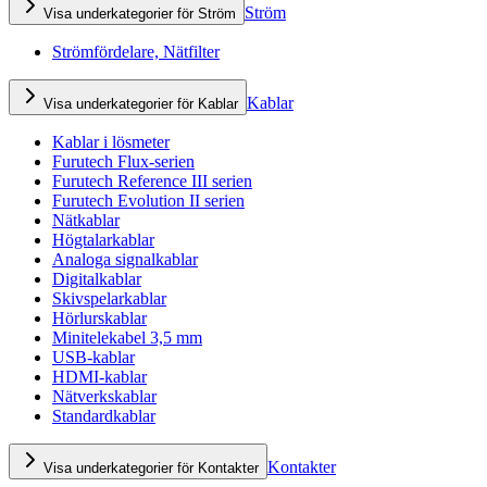
Ström
Visa underkategorier för Ström
Strömfördelare, Nätfilter
Kablar
Visa underkategorier för Kablar
Kablar i lösmeter
Furutech Flux-serien
Furutech Reference III serien
Furutech Evolution II serien
Nätkablar
Högtalarkablar
Analoga signalkablar
Digitalkablar
Skivspelarkablar
Hörlurskablar
Minitelekabel 3,5 mm
USB-kablar
HDMI-kablar
Nätverkskablar
Standardkablar
Kontakter
Visa underkategorier för Kontakter