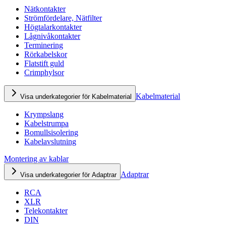
Nätkontakter
Strömfördelare, Nätfilter
Högtalarkontakter
Lågnivåkontakter
Terminering
Rörkabelskor
Flatstift guld
Crimphylsor
Kabelmaterial
Visa underkategorier för Kabelmaterial
Krympslang
Kabelstrumpa
Bomullsisolering
Kabelavslutning
Montering av kablar
Adaptrar
Visa underkategorier för Adaptrar
RCA
XLR
Telekontakter
DIN