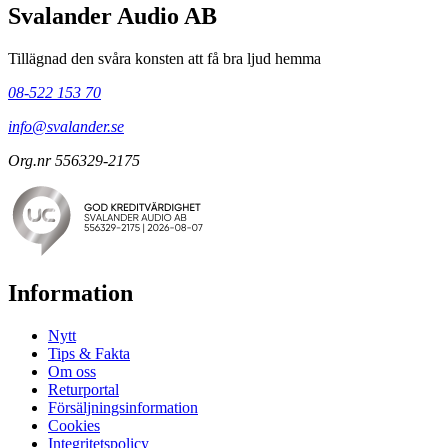
Svalander Audio AB
Tillägnad den svåra konsten att få bra ljud hemma
08-522 153 70
info@svalander.se
Org.nr 556329-2175
Information
Nytt
Tips & Fakta
Om oss
Returportal
Försäljningsinformation
Cookies
Integritetspolicy