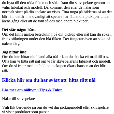
du byta till den röda fliken och söka fram din skivspelare genom att
välja fabrikat och modell. Då kommer den eller de nålar som
normalt sitter på din spelare att visas. Titta noga på bilderna så att det
blir rätt, det är inte ovanligt att spelare har fått andra pickuper under
årens gång eller att de tom såldes med andra pickuper.
Det står något här...
Om det finns någon beteckning på din pickup eller nål kan du söka i
fritextsökningen under den blå fliken. Det fungerar även att söka på
nålens färg.
Jag hittar inte!
Om du inte hittar rätt bland alla nålar kan du skicka ett mail till oss.
Ofta kan vi hitta rätt nål om vi får skivspelarens fabrikat och modell.
Om du skickar med en bild på pickupen ökar chansen att det blir
rätt.
Klicka här om du har svårt att hitta rätt nål
Läs mer om nålbyte i Tips & Fakta
Nålar till skivspelare
Välj flik beroende på om du vet din pickupmodell eller skivspelare –
vi visar produkter som passar.