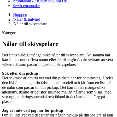
Brumfällan - En liten bok om HiFi
Servicemanualer
Shoppen
/
Nålar & nålvård
/
Nålar till skivspelare
Kategori
Nålar till skivspelare
Det finns väldigt många olika nålar till skivspelare. Att samma nål
kan finnas under flera namn eller fabrikat gör det än svårare att veta
vilken nål som passar till just din skivspelare.
Sök efter din pickup
Det säkraste är om du vet vad din pickup har för beteckning. Under
den blå fliken anger du fabrikat och modell och får fram en lista på
de nålar som passar till din pickup. Det kan finnas många olika
alternativ, ibland är det stor skillnad mellan nålarna som visas, med
stor uppgraderingspotential och ibland är det bara olika färg på
plasten.
Jag vet inte vad jag har för pickup
Om du inte vet vad det sitter för någon pickup på din spelare så kan