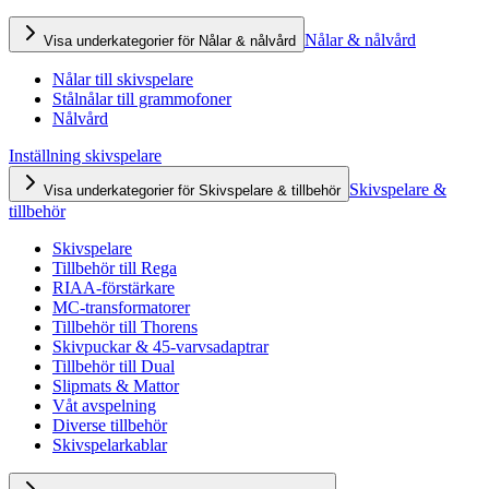
Nålar & nålvård
Visa underkategorier för Nålar & nålvård
Nålar till skivspelare
Stålnålar till grammofoner
Nålvård
Inställning skivspelare
Skivspelare &
Visa underkategorier för Skivspelare & tillbehör
tillbehör
Skivspelare
Tillbehör till Rega
RIAA-förstärkare
MC-transformatorer
Tillbehör till Thorens
Skivpuckar & 45-varvsadaptrar
Tillbehör till Dual
Slipmats & Mattor
Våt avspelning
Diverse tillbehör
Skivspelarkablar