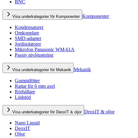
BNC
Komponenter
Visa underkategorier för Komponenter
Kondensatorer
Omkopplare
SMD-adapter
Jordisolatorer
Mikrofon Panasonic WM-61A
Passiv nivåjustering
Mekanik
Visa underkategorier för Mekanik
Gummifötter
Rattar för 6 mm axel
Rörhållare
Lödstöd
DeoxIT & oljor
Visa underkategorier för DeoxIT & oljor
Nano Liquid
DeoxIT
Oljor