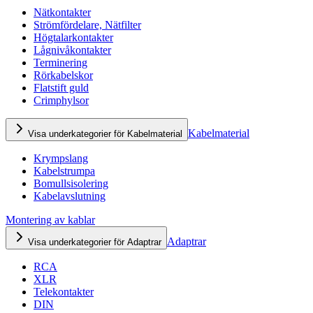
Nätkontakter
Strömfördelare, Nätfilter
Högtalarkontakter
Lågnivåkontakter
Terminering
Rörkabelskor
Flatstift guld
Crimphylsor
Kabelmaterial
Visa underkategorier för Kabelmaterial
Krympslang
Kabelstrumpa
Bomullsisolering
Kabelavslutning
Montering av kablar
Adaptrar
Visa underkategorier för Adaptrar
RCA
XLR
Telekontakter
DIN