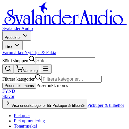
Svalander Audio
Produkter
Hitta
Varumärken
Nytt
Tips & Fakta
Sök i shoppen
Varukorg
Filtrera kategorier
Priser inkl. moms
Priser inkl. moms
FYND
Skivor
Pickuper & tillbehör
Visa underkategorier för Pickuper & tillbehör
Pickuper
Pickupmontering
Tonarmsskal