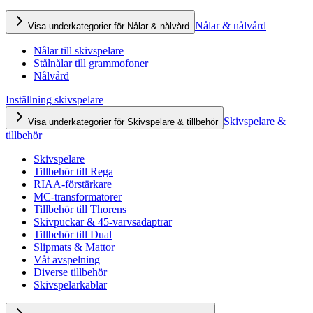
Nålar & nålvård
Visa underkategorier för Nålar & nålvård
Nålar till skivspelare
Stålnålar till grammofoner
Nålvård
Inställning skivspelare
Skivspelare &
Visa underkategorier för Skivspelare & tillbehör
tillbehör
Skivspelare
Tillbehör till Rega
RIAA-förstärkare
MC-transformatorer
Tillbehör till Thorens
Skivpuckar & 45-varvsadaptrar
Tillbehör till Dual
Slipmats & Mattor
Våt avspelning
Diverse tillbehör
Skivspelarkablar