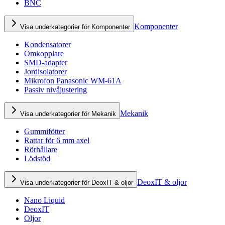
BNC
Komponenter
Visa underkategorier för Komponenter
Kondensatorer
Omkopplare
SMD-adapter
Jordisolatorer
Mikrofon Panasonic WM-61A
Passiv nivåjustering
Mekanik
Visa underkategorier för Mekanik
Gummifötter
Rattar för 6 mm axel
Rörhållare
Lödstöd
DeoxIT & oljor
Visa underkategorier för DeoxIT & oljor
Nano Liquid
DeoxIT
Oljor