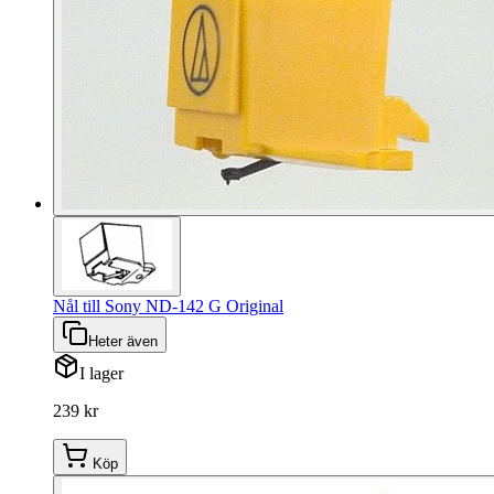
Nål till Sony ND-142 G Original
Heter även
I lager
239 kr
Köp