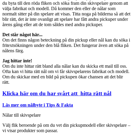
du byta till den röda fliken och söka fram din skivspelare genom att
välja fabrikat och modell. Då kommer den eller de nålar som
normalt sitter på din spelare att visas. Titta noga på bilderna så att det
blir rätt, det är inte ovanligt att spelare har fått andra pickuper under
årens gång eller att de tom såldes med andra pickuper.
Det står något här...
Om det finns någon beteckning på din pickup eller nål kan du söka i
fritextsökningen under den blå fliken. Det fungerar även att söka på
nålens färg.
Jag hittar inte!
Om du inte hittar rätt bland alla nålar kan du skicka ett mail till oss.
Ofta kan vi hitta rätt nål om vi får skivspelarens fabrikat och modell.
Om du skickar med en bild på pickupen ökar chansen att det blir
rätt.
Klicka här om du har svårt att hitta rätt nål
Läs mer om nålbyte i Tips & Fakta
Nålar till skivspelare
Välj flik beroende på om du vet din pickupmodell eller skivspelare –
vi visar produkter som passar.