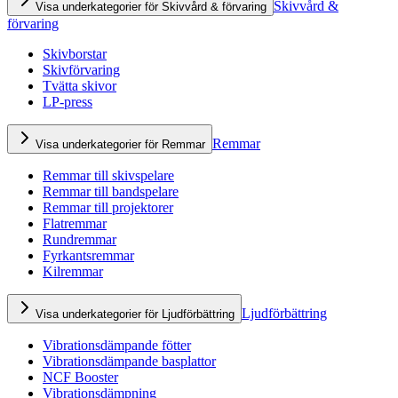
Skivvård &
Visa underkategorier för Skivvård & förvaring
förvaring
Skivborstar
Skivförvaring
Tvätta skivor
LP-press
Remmar
Visa underkategorier för Remmar
Remmar till skivspelare
Remmar till bandspelare
Remmar till projektorer
Flatremmar
Rundremmar
Fyrkantsremmar
Kilremmar
Ljudförbättring
Visa underkategorier för Ljudförbättring
Vibrationsdämpande fötter
Vibrationsdämpande basplattor
NCF Booster
Vibrationsdämpning