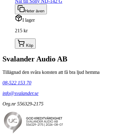
Nål till Sony ND-142 G
Heter även
I lager
215 kr
Köp
Svalander Audio AB
Tillägnad den svåra konsten att få bra ljud hemma
08-522 153 70
info@svalander.se
Org.nr 556329-2175