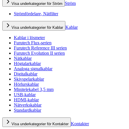
Ström
Visa underkategorier för Ström
Strömfördelare, Nätfilter
Kablar
Visa underkategorier för Kablar
Kablar i lösmeter
Furutech Flux-serien
Furutech Reference III serien
Furutech Evolution II serien
Nätkablar
Högtalarkablar
Analoga signalkablar
Digitalkablar
Skivspelarkablar
Hörlurskablar
Minitelekabel 3,5 mm
USB-kablar
HDMI-kablar
Nätverkskablar
Standardkablar
Kontakter
Visa underkategorier för Kontakter