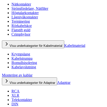
Nätkontakter
Strömfördelare, Nätfilter
Högtalarkontakter
Lågnivåkontakter
Terminering
Rörkabelskor
Flatstift guld
Crimphylsor
Kabelmaterial
Visa underkategorier för Kabelmaterial
Krympslang
Kabelstrumpa
Bomullsisolering
Kabelavslutning
Montering av kablar
Adaptrar
Visa underkategorier för Adaptrar
RCA
XLR
Telekontakter
DIN