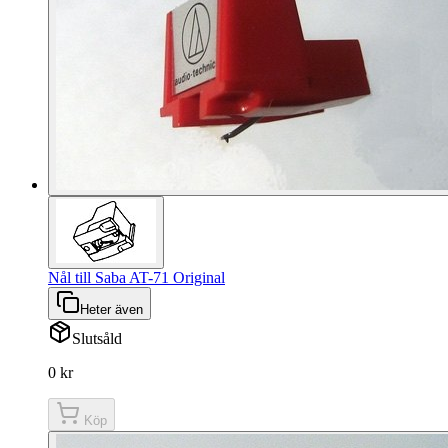
Nål till Saba AT-71 Original
Heter även
Slutsåld
0 kr
Köp