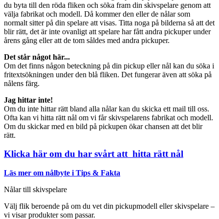
du byta till den röda fliken och söka fram din skivspelare genom att
välja fabrikat och modell. Då kommer den eller de nålar som
normalt sitter på din spelare att visas. Titta noga på bilderna så att det
blir rätt, det är inte ovanligt att spelare har fått andra pickuper under
årens gång eller att de tom såldes med andra pickuper.
Det står något här...
Om det finns någon beteckning på din pickup eller nål kan du söka i
fritextsökningen under den blå fliken. Det fungerar även att söka på
nålens färg.
Jag hittar inte!
Om du inte hittar rätt bland alla nålar kan du skicka ett mail till oss.
Ofta kan vi hitta rätt nål om vi får skivspelarens fabrikat och modell.
Om du skickar med en bild på pickupen ökar chansen att det blir
rätt.
Klicka här om du har svårt att hitta rätt nål
Läs mer om nålbyte i Tips & Fakta
Nålar till skivspelare
Välj flik beroende på om du vet din pickupmodell eller skivspelare –
vi visar produkter som passar.