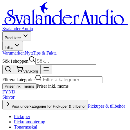
Svalander Audio
Produkter
Hitta
Varumärken
Nytt
Tips & Fakta
Sök i shoppen
Varukorg
Filtrera kategorier
Priser inkl. moms
Priser inkl. moms
FYND
Skivor
Pickuper & tillbehör
Visa underkategorier för Pickuper & tillbehör
Pickuper
Pickupmontering
Tonarmsskal