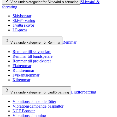
Skivvård &
Visa underkategorier för Skivvård & förvaring
förvaring
Skivborstar
Skivförvaring
Tvätta skivor
LP-press
Remmar
Visa underkategorier för Remmar
Remmar till skivspelare
Remmar till bandspelare
Remmar till projektorer
Flatremmar
Rundremmar
Fyrkantsremmar
Kilremmar
Ljudförbättring
Visa underkategorier för Ljudförbättring
Vibrationsdämpande fötter
Vibrationsdämpande basplattor
NCF Booster
Vibrationsdämpning