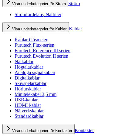
Ström
Visa underkategorier för Ström
Strömfördelare, Nätfilter
Kablar
Visa underkategorier för Kablar
Kablar i lösmeter
Furutech Flux-serien
Furutech Reference III serien
Furutech Evolution II serien
Nätkablar
Högtalarkablar
Analoga signalkablar
Digitalkablar
Skivspelarkablar
Hörlurskablar
Minitelekabel 3,5 mm
USB-kablar
HDMI-kablar
Nätverkskablar
Standardkablar
Kontakter
Visa underkategorier för Kontakter