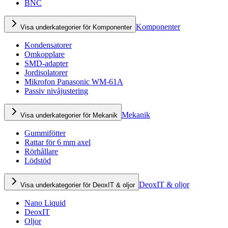
BNC
Komponenter
Visa underkategorier för Komponenter
Kondensatorer
Omkopplare
SMD-adapter
Jordisolatorer
Mikrofon Panasonic WM-61A
Passiv nivåjustering
Mekanik
Visa underkategorier för Mekanik
Gummifötter
Rattar för 6 mm axel
Rörhållare
Lödstöd
DeoxIT & oljor
Visa underkategorier för DeoxIT & oljor
Nano Liquid
DeoxIT
Oljor