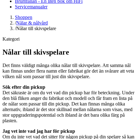
Brumfällan - En liten bok om HiFi
Servicemanualer
Shoppen
/
Nålar & nålvård
/
Nålar till skivspelare
Kategori
Nålar till skivspelare
Det finns väldigt många olika nålar till skivspelare. Att samma nål
kan finnas under flera namn eller fabrikat gör det än svårare att veta
vilken nål som passar till just din skivspelare.
Sök efter din pickup
Det säkraste är om du vet vad din pickup har för beteckning. Under
den blå fliken anger du fabrikat och modell och får fram en lista på
de nålar som passar till din pickup. Det kan finnas många olika
alternativ, ibland är det stor skillnad mellan nålarna som visas, med
stor uppgraderingspotential och ibland är det bara olika färg på
plasten.
Jag vet inte vad jag har för pickup
Om du inte vet vad det sitter för någon pickup på din spelare så kan