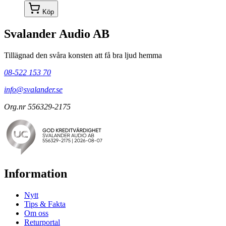
Köp
Svalander Audio AB
Tillägnad den svåra konsten att få bra ljud hemma
08-522 153 70
info@svalander.se
Org.nr 556329-2175
Information
Nytt
Tips & Fakta
Om oss
Returportal