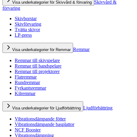
Skivvård &
Visa underkategorier för Skivvård & förvaring
förvaring
Skivborstar
Skivförvaring
Tvätta skivor
LP-press
Remmar
Visa underkategorier för Remmar
Remmar till skivspelare
Remmar till bandspelare
Remmar till projektorer
Flatremmar
Rundremmar
Fyrkantsremmar
Kilremmar
Ljudförbättring
Visa underkategorier för Ljudförbättring
Vibrationsdämpande fötter
Vibrationsdämpande basplattor
NCF Booster
Vibrationsdämpning