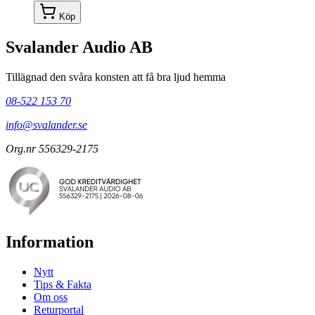
Köp
Svalander Audio AB
Tillägnad den svåra konsten att få bra ljud hemma
08-522 153 70
info@svalander.se
Org.nr 556329-2175
Information
Nytt
Tips & Fakta
Om oss
Returportal