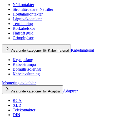
Nätkontakter
Strömfördelare, Nätfilter
Högtalarkontakter
Lågnivåkontakter
Terminering
Rörkabelskor
Flatstift guld
Crimphylsor
Kabelmaterial
Visa underkategorier för Kabelmaterial
Krympslang
Kabelstrumpa
Bomullsisolering
Kabelavslutning
Montering av kablar
Adaptrar
Visa underkategorier för Adaptrar
RCA
XLR
Telekontakter
DIN