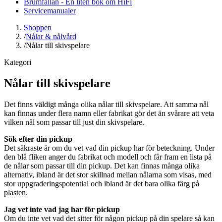
Brumfällan - En liten bok om HiFi
Servicemanualer
Shoppen
/
Nålar & nålvård
/
Nålar till skivspelare
Kategori
Nålar till skivspelare
Det finns väldigt många olika nålar till skivspelare. Att samma nål
kan finnas under flera namn eller fabrikat gör det än svårare att veta
vilken nål som passar till just din skivspelare.
Sök efter din pickup
Det säkraste är om du vet vad din pickup har för beteckning. Under
den blå fliken anger du fabrikat och modell och får fram en lista på
de nålar som passar till din pickup. Det kan finnas många olika
alternativ, ibland är det stor skillnad mellan nålarna som visas, med
stor uppgraderingspotential och ibland är det bara olika färg på
plasten.
Jag vet inte vad jag har för pickup
Om du inte vet vad det sitter för någon pickup på din spelare så kan