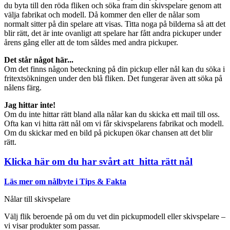
du byta till den röda fliken och söka fram din skivspelare genom att
välja fabrikat och modell. Då kommer den eller de nålar som
normalt sitter på din spelare att visas. Titta noga på bilderna så att det
blir rätt, det är inte ovanligt att spelare har fått andra pickuper under
årens gång eller att de tom såldes med andra pickuper.
Det står något här...
Om det finns någon beteckning på din pickup eller nål kan du söka i
fritextsökningen under den blå fliken. Det fungerar även att söka på
nålens färg.
Jag hittar inte!
Om du inte hittar rätt bland alla nålar kan du skicka ett mail till oss.
Ofta kan vi hitta rätt nål om vi får skivspelarens fabrikat och modell.
Om du skickar med en bild på pickupen ökar chansen att det blir
rätt.
Klicka här om du har svårt att hitta rätt nål
Läs mer om nålbyte i Tips & Fakta
Nålar till skivspelare
Välj flik beroende på om du vet din pickupmodell eller skivspelare –
vi visar produkter som passar.