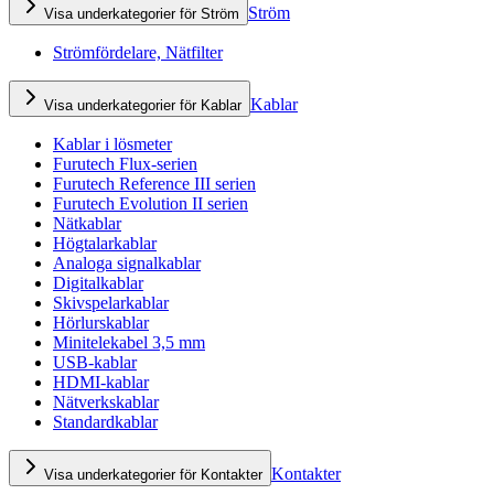
Ström
Visa underkategorier för Ström
Strömfördelare, Nätfilter
Kablar
Visa underkategorier för Kablar
Kablar i lösmeter
Furutech Flux-serien
Furutech Reference III serien
Furutech Evolution II serien
Nätkablar
Högtalarkablar
Analoga signalkablar
Digitalkablar
Skivspelarkablar
Hörlurskablar
Minitelekabel 3,5 mm
USB-kablar
HDMI-kablar
Nätverkskablar
Standardkablar
Kontakter
Visa underkategorier för Kontakter