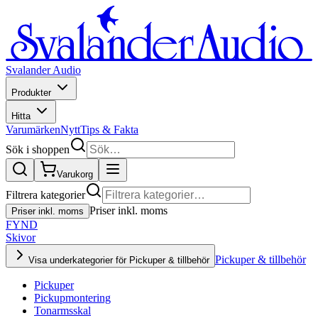
Svalander Audio
Produkter
Hitta
Varumärken
Nytt
Tips & Fakta
Sök i shoppen
Varukorg
Filtrera kategorier
Priser inkl. moms
Priser inkl. moms
FYND
Skivor
Pickuper & tillbehör
Visa underkategorier för Pickuper & tillbehör
Pickuper
Pickupmontering
Tonarmsskal