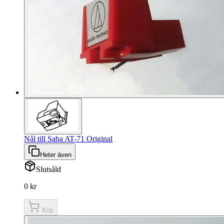
Nål till Saba AT-71 Original
Heter även
Slutsåld
0 kr
Köp