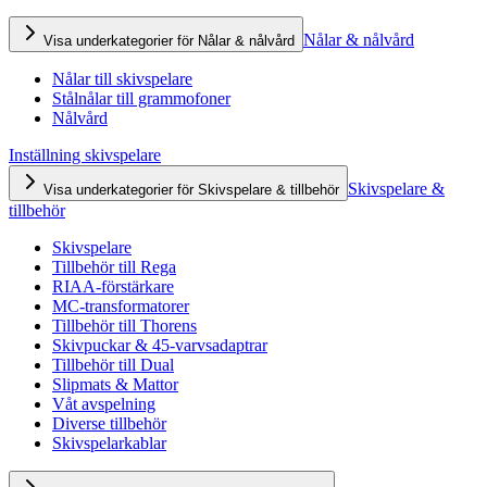
Nålar & nålvård
Visa underkategorier för Nålar & nålvård
Nålar till skivspelare
Stålnålar till grammofoner
Nålvård
Inställning skivspelare
Skivspelare &
Visa underkategorier för Skivspelare & tillbehör
tillbehör
Skivspelare
Tillbehör till Rega
RIAA-förstärkare
MC-transformatorer
Tillbehör till Thorens
Skivpuckar & 45-varvsadaptrar
Tillbehör till Dual
Slipmats & Mattor
Våt avspelning
Diverse tillbehör
Skivspelarkablar