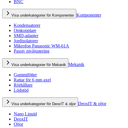
BNC
Komponenter
Visa underkategorier för Komponenter
Kondensatorer
Omkopplare
SMD-adapter
Jordisolatorer
Mikrofon Panasonic WM-61A
Passiv nivåjustering
Mekanik
Visa underkategorier för Mekanik
Gummifötter
Rattar för 6 mm axel
Rörhållare
Lödstöd
DeoxIT & oljor
Visa underkategorier för DeoxIT & oljor
Nano Liquid
DeoxIT
Oljor