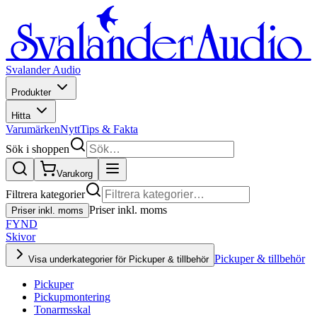
Svalander Audio
Produkter
Hitta
Varumärken
Nytt
Tips & Fakta
Sök i shoppen
Varukorg
Filtrera kategorier
Priser inkl. moms
Priser inkl. moms
FYND
Skivor
Pickuper & tillbehör
Visa underkategorier för Pickuper & tillbehör
Pickuper
Pickupmontering
Tonarmsskal