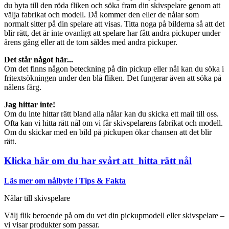
du byta till den röda fliken och söka fram din skivspelare genom att
välja fabrikat och modell. Då kommer den eller de nålar som
normalt sitter på din spelare att visas. Titta noga på bilderna så att det
blir rätt, det är inte ovanligt att spelare har fått andra pickuper under
årens gång eller att de tom såldes med andra pickuper.
Det står något här...
Om det finns någon beteckning på din pickup eller nål kan du söka i
fritextsökningen under den blå fliken. Det fungerar även att söka på
nålens färg.
Jag hittar inte!
Om du inte hittar rätt bland alla nålar kan du skicka ett mail till oss.
Ofta kan vi hitta rätt nål om vi får skivspelarens fabrikat och modell.
Om du skickar med en bild på pickupen ökar chansen att det blir
rätt.
Klicka här om du har svårt att hitta rätt nål
Läs mer om nålbyte i Tips & Fakta
Nålar till skivspelare
Välj flik beroende på om du vet din pickupmodell eller skivspelare –
vi visar produkter som passar.