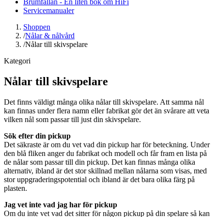
Brumfällan - En liten bok om HiFi
Servicemanualer
Shoppen
/
Nålar & nålvård
/
Nålar till skivspelare
Kategori
Nålar till skivspelare
Det finns väldigt många olika nålar till skivspelare. Att samma nål
kan finnas under flera namn eller fabrikat gör det än svårare att veta
vilken nål som passar till just din skivspelare.
Sök efter din pickup
Det säkraste är om du vet vad din pickup har för beteckning. Under
den blå fliken anger du fabrikat och modell och får fram en lista på
de nålar som passar till din pickup. Det kan finnas många olika
alternativ, ibland är det stor skillnad mellan nålarna som visas, med
stor uppgraderingspotential och ibland är det bara olika färg på
plasten.
Jag vet inte vad jag har för pickup
Om du inte vet vad det sitter för någon pickup på din spelare så kan