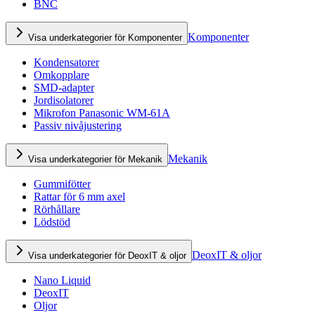
BNC
Komponenter
Visa underkategorier för Komponenter
Kondensatorer
Omkopplare
SMD-adapter
Jordisolatorer
Mikrofon Panasonic WM-61A
Passiv nivåjustering
Mekanik
Visa underkategorier för Mekanik
Gummifötter
Rattar för 6 mm axel
Rörhållare
Lödstöd
DeoxIT & oljor
Visa underkategorier för DeoxIT & oljor
Nano Liquid
DeoxIT
Oljor