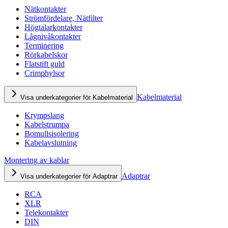
Nätkontakter
Strömfördelare, Nätfilter
Högtalarkontakter
Lågnivåkontakter
Terminering
Rörkabelskor
Flatstift guld
Crimphylsor
Kabelmaterial
Visa underkategorier för Kabelmaterial
Krympslang
Kabelstrumpa
Bomullsisolering
Kabelavslutning
Montering av kablar
Adaptrar
Visa underkategorier för Adaptrar
RCA
XLR
Telekontakter
DIN