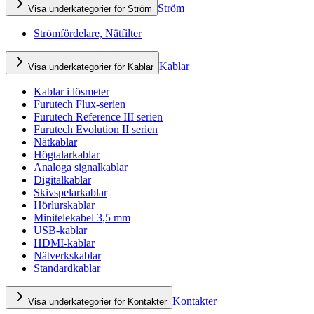
Ström
Visa underkategorier för Ström
Strömfördelare, Nätfilter
Kablar
Visa underkategorier för Kablar
Kablar i lösmeter
Furutech Flux-serien
Furutech Reference III serien
Furutech Evolution II serien
Nätkablar
Högtalarkablar
Analoga signalkablar
Digitalkablar
Skivspelarkablar
Hörlurskablar
Minitelekabel 3,5 mm
USB-kablar
HDMI-kablar
Nätverkskablar
Standardkablar
Kontakter
Visa underkategorier för Kontakter