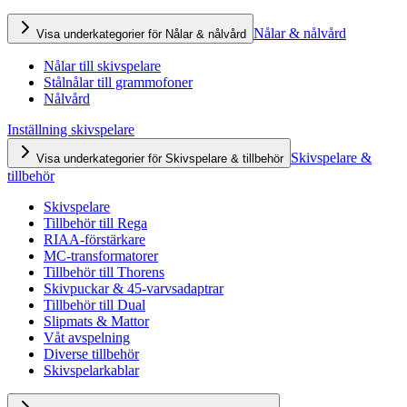
Nålar & nålvård
Visa underkategorier för Nålar & nålvård
Nålar till skivspelare
Stålnålar till grammofoner
Nålvård
Inställning skivspelare
Skivspelare &
Visa underkategorier för Skivspelare & tillbehör
tillbehör
Skivspelare
Tillbehör till Rega
RIAA-förstärkare
MC-transformatorer
Tillbehör till Thorens
Skivpuckar & 45-varvsadaptrar
Tillbehör till Dual
Slipmats & Mattor
Våt avspelning
Diverse tillbehör
Skivspelarkablar