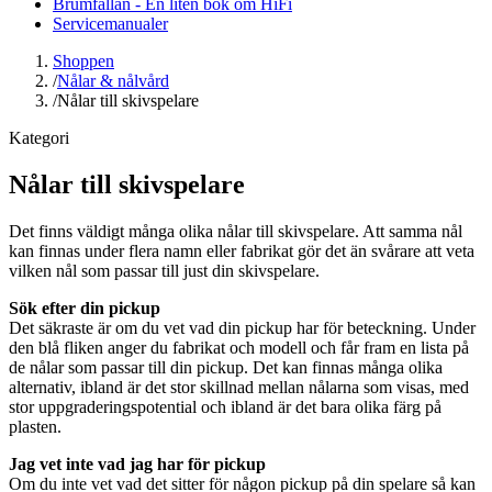
Brumfällan - En liten bok om HiFi
Servicemanualer
Shoppen
/
Nålar & nålvård
/
Nålar till skivspelare
Kategori
Nålar till skivspelare
Det finns väldigt många olika nålar till skivspelare. Att samma nål
kan finnas under flera namn eller fabrikat gör det än svårare att veta
vilken nål som passar till just din skivspelare.
Sök efter din pickup
Det säkraste är om du vet vad din pickup har för beteckning. Under
den blå fliken anger du fabrikat och modell och får fram en lista på
de nålar som passar till din pickup. Det kan finnas många olika
alternativ, ibland är det stor skillnad mellan nålarna som visas, med
stor uppgraderingspotential och ibland är det bara olika färg på
plasten.
Jag vet inte vad jag har för pickup
Om du inte vet vad det sitter för någon pickup på din spelare så kan