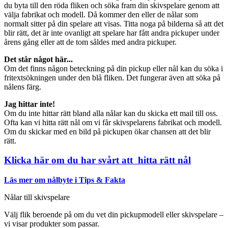
du byta till den röda fliken och söka fram din skivspelare genom att
välja fabrikat och modell. Då kommer den eller de nålar som
normalt sitter på din spelare att visas. Titta noga på bilderna så att det
blir rätt, det är inte ovanligt att spelare har fått andra pickuper under
årens gång eller att de tom såldes med andra pickuper.
Det står något här...
Om det finns någon beteckning på din pickup eller nål kan du söka i
fritextsökningen under den blå fliken. Det fungerar även att söka på
nålens färg.
Jag hittar inte!
Om du inte hittar rätt bland alla nålar kan du skicka ett mail till oss.
Ofta kan vi hitta rätt nål om vi får skivspelarens fabrikat och modell.
Om du skickar med en bild på pickupen ökar chansen att det blir
rätt.
Klicka här om du har svårt att hitta rätt nål
Läs mer om nålbyte i Tips & Fakta
Nålar till skivspelare
Välj flik beroende på om du vet din pickupmodell eller skivspelare –
vi visar produkter som passar.