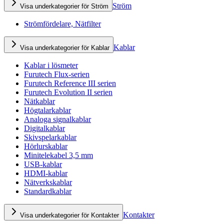
Ström
Visa underkategorier för Ström
Strömfördelare, Nätfilter
Kablar
Visa underkategorier för Kablar
Kablar i lösmeter
Furutech Flux-serien
Furutech Reference III serien
Furutech Evolution II serien
Nätkablar
Högtalarkablar
Analoga signalkablar
Digitalkablar
Skivspelarkablar
Hörlurskablar
Minitelekabel 3,5 mm
USB-kablar
HDMI-kablar
Nätverkskablar
Standardkablar
Kontakter
Visa underkategorier för Kontakter