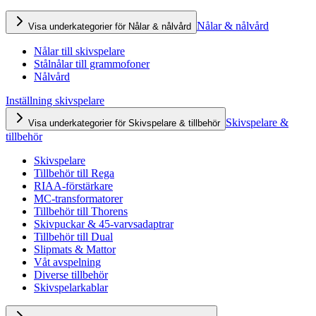
Nålar & nålvård
Visa underkategorier för Nålar & nålvård
Nålar till skivspelare
Stålnålar till grammofoner
Nålvård
Inställning skivspelare
Skivspelare &
Visa underkategorier för Skivspelare & tillbehör
tillbehör
Skivspelare
Tillbehör till Rega
RIAA-förstärkare
MC-transformatorer
Tillbehör till Thorens
Skivpuckar & 45-varvsadaptrar
Tillbehör till Dual
Slipmats & Mattor
Våt avspelning
Diverse tillbehör
Skivspelarkablar