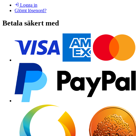
Logga in
Glömt lösenord?
Betala säkert med