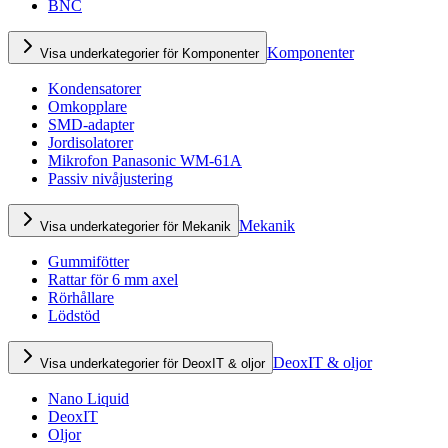
BNC
Komponenter
Visa underkategorier för Komponenter
Kondensatorer
Omkopplare
SMD-adapter
Jordisolatorer
Mikrofon Panasonic WM-61A
Passiv nivåjustering
Mekanik
Visa underkategorier för Mekanik
Gummifötter
Rattar för 6 mm axel
Rörhållare
Lödstöd
DeoxIT & oljor
Visa underkategorier för DeoxIT & oljor
Nano Liquid
DeoxIT
Oljor