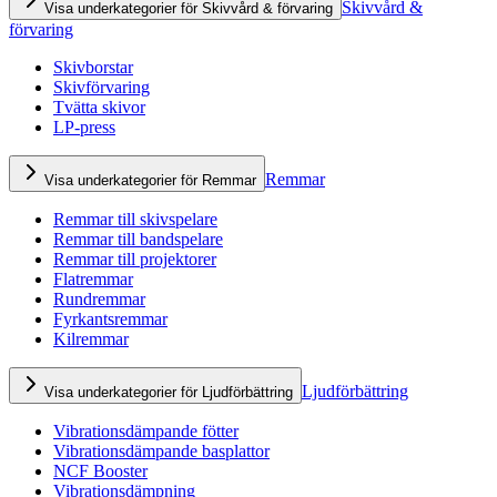
Skivvård &
Visa underkategorier för Skivvård & förvaring
förvaring
Skivborstar
Skivförvaring
Tvätta skivor
LP-press
Remmar
Visa underkategorier för Remmar
Remmar till skivspelare
Remmar till bandspelare
Remmar till projektorer
Flatremmar
Rundremmar
Fyrkantsremmar
Kilremmar
Ljudförbättring
Visa underkategorier för Ljudförbättring
Vibrationsdämpande fötter
Vibrationsdämpande basplattor
NCF Booster
Vibrationsdämpning