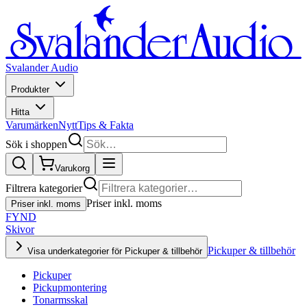
Svalander Audio
Produkter
Hitta
Varumärken
Nytt
Tips & Fakta
Sök i shoppen
Varukorg
Filtrera kategorier
Priser inkl. moms
Priser inkl. moms
FYND
Skivor
Pickuper & tillbehör
Visa underkategorier för Pickuper & tillbehör
Pickuper
Pickupmontering
Tonarmsskal