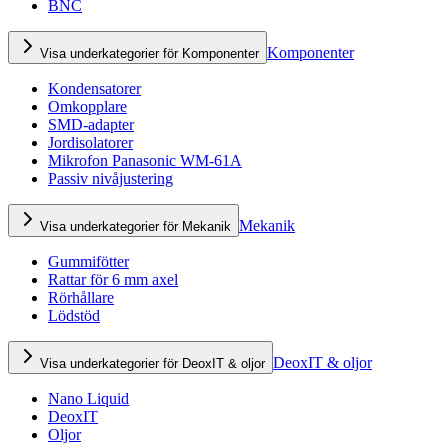
BNC
Komponenter
Visa underkategorier för Komponenter
Kondensatorer
Omkopplare
SMD-adapter
Jordisolatorer
Mikrofon Panasonic WM-61A
Passiv nivåjustering
Mekanik
Visa underkategorier för Mekanik
Gummifötter
Rattar för 6 mm axel
Rörhållare
Lödstöd
DeoxIT & oljor
Visa underkategorier för DeoxIT & oljor
Nano Liquid
DeoxIT
Oljor