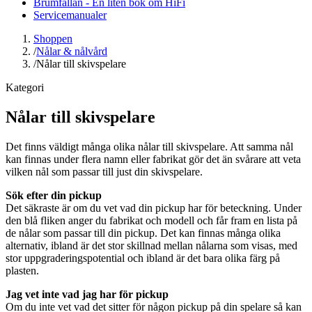
Brumfällan - En liten bok om HiFi
Servicemanualer
Shoppen
/
Nålar & nålvård
/
Nålar till skivspelare
Kategori
Nålar till skivspelare
Det finns väldigt många olika nålar till skivspelare. Att samma nål
kan finnas under flera namn eller fabrikat gör det än svårare att veta
vilken nål som passar till just din skivspelare.
Sök efter din pickup
Det säkraste är om du vet vad din pickup har för beteckning. Under
den blå fliken anger du fabrikat och modell och får fram en lista på
de nålar som passar till din pickup. Det kan finnas många olika
alternativ, ibland är det stor skillnad mellan nålarna som visas, med
stor uppgraderingspotential och ibland är det bara olika färg på
plasten.
Jag vet inte vad jag har för pickup
Om du inte vet vad det sitter för någon pickup på din spelare så kan