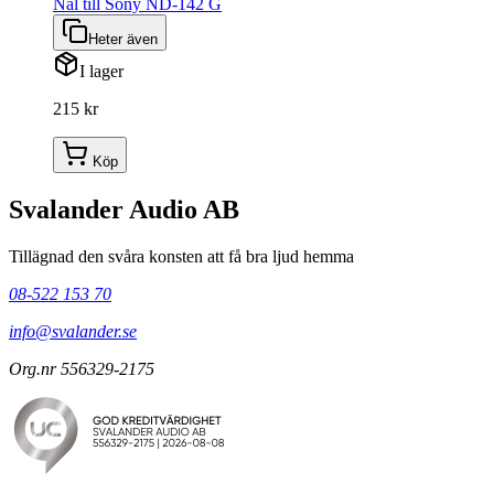
Nål till Sony ND-142 G
Heter även
I lager
215 kr
Köp
Svalander Audio AB
Tillägnad den svåra konsten att få bra ljud hemma
08-522 153 70
info@svalander.se
Org.nr 556329-2175