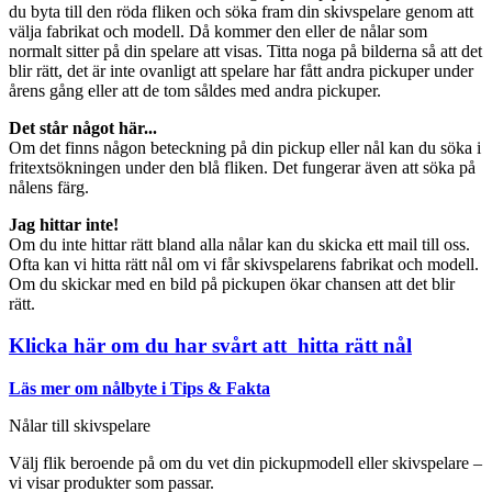
du byta till den röda fliken och söka fram din skivspelare genom att
välja fabrikat och modell. Då kommer den eller de nålar som
normalt sitter på din spelare att visas. Titta noga på bilderna så att det
blir rätt, det är inte ovanligt att spelare har fått andra pickuper under
årens gång eller att de tom såldes med andra pickuper.
Det står något här...
Om det finns någon beteckning på din pickup eller nål kan du söka i
fritextsökningen under den blå fliken. Det fungerar även att söka på
nålens färg.
Jag hittar inte!
Om du inte hittar rätt bland alla nålar kan du skicka ett mail till oss.
Ofta kan vi hitta rätt nål om vi får skivspelarens fabrikat och modell.
Om du skickar med en bild på pickupen ökar chansen att det blir
rätt.
Klicka här om du har svårt att hitta rätt nål
Läs mer om nålbyte i Tips & Fakta
Nålar till skivspelare
Välj flik beroende på om du vet din pickupmodell eller skivspelare –
vi visar produkter som passar.