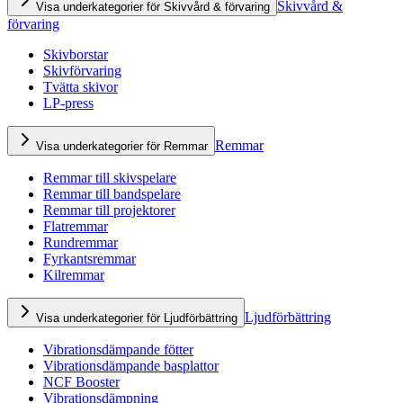
Skivvård &
Visa underkategorier för Skivvård & förvaring
förvaring
Skivborstar
Skivförvaring
Tvätta skivor
LP-press
Remmar
Visa underkategorier för Remmar
Remmar till skivspelare
Remmar till bandspelare
Remmar till projektorer
Flatremmar
Rundremmar
Fyrkantsremmar
Kilremmar
Ljudförbättring
Visa underkategorier för Ljudförbättring
Vibrationsdämpande fötter
Vibrationsdämpande basplattor
NCF Booster
Vibrationsdämpning