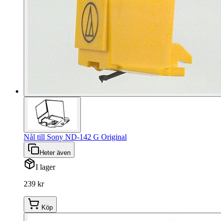
Nål till Sony ND-142 G Original
Heter även
I lager
239 kr
Köp