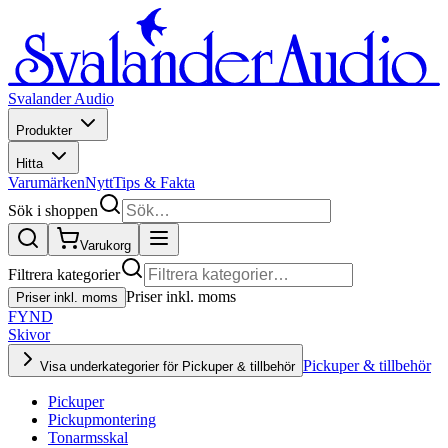
Svalander Audio
Produkter
Hitta
Varumärken
Nytt
Tips & Fakta
Sök i shoppen
Varukorg
Filtrera kategorier
Priser inkl. moms
Priser inkl. moms
FYND
Skivor
Pickuper & tillbehör
Visa underkategorier för Pickuper & tillbehör
Pickuper
Pickupmontering
Tonarmsskal