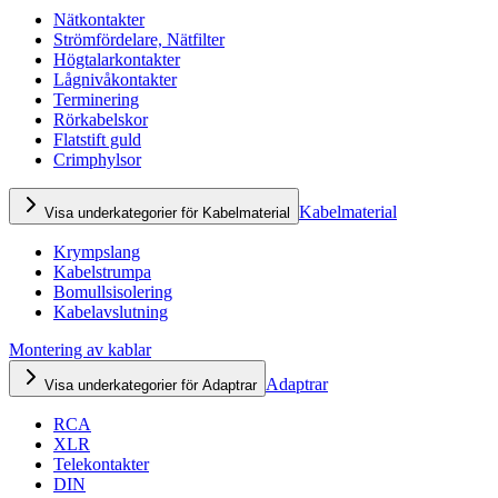
Nätkontakter
Strömfördelare, Nätfilter
Högtalarkontakter
Lågnivåkontakter
Terminering
Rörkabelskor
Flatstift guld
Crimphylsor
Kabelmaterial
Visa underkategorier för Kabelmaterial
Krympslang
Kabelstrumpa
Bomullsisolering
Kabelavslutning
Montering av kablar
Adaptrar
Visa underkategorier för Adaptrar
RCA
XLR
Telekontakter
DIN