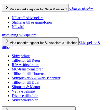
Nålar & nålvård
Visa underkategorier för Nålar & nålvård
Nålar till skivspelare
Stålnålar till grammofoner
Nålvård
Inställning skivspelare
Skivspelare &
Visa underkategorier för Skivspelare & tillbehör
tillbehör
Skivspelare
Tillbehör till Rega
RIAA-förstärkare
MC-transformatorer
Tillbehör till Thorens
Skivpuckar & 45-varvsadaptrar
Tillbehör till Dual
Slipmats & Mattor
Våt avspelning
Diverse tillbehör
Skivspelarkablar