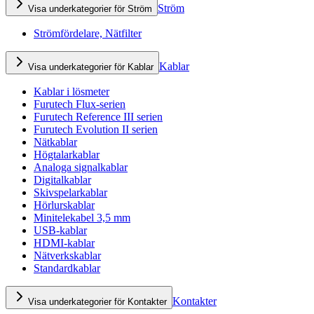
Ström
Visa underkategorier för Ström
Strömfördelare, Nätfilter
Kablar
Visa underkategorier för Kablar
Kablar i lösmeter
Furutech Flux-serien
Furutech Reference III serien
Furutech Evolution II serien
Nätkablar
Högtalarkablar
Analoga signalkablar
Digitalkablar
Skivspelarkablar
Hörlurskablar
Minitelekabel 3,5 mm
USB-kablar
HDMI-kablar
Nätverkskablar
Standardkablar
Kontakter
Visa underkategorier för Kontakter