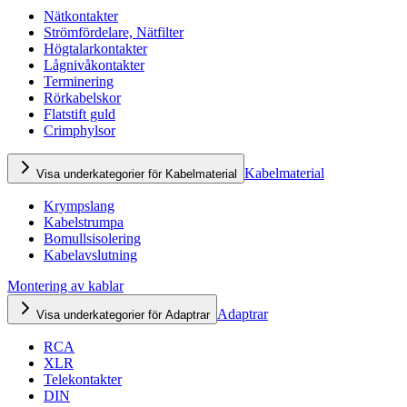
Nätkontakter
Strömfördelare, Nätfilter
Högtalarkontakter
Lågnivåkontakter
Terminering
Rörkabelskor
Flatstift guld
Crimphylsor
Kabelmaterial
Visa underkategorier för Kabelmaterial
Krympslang
Kabelstrumpa
Bomullsisolering
Kabelavslutning
Montering av kablar
Adaptrar
Visa underkategorier för Adaptrar
RCA
XLR
Telekontakter
DIN