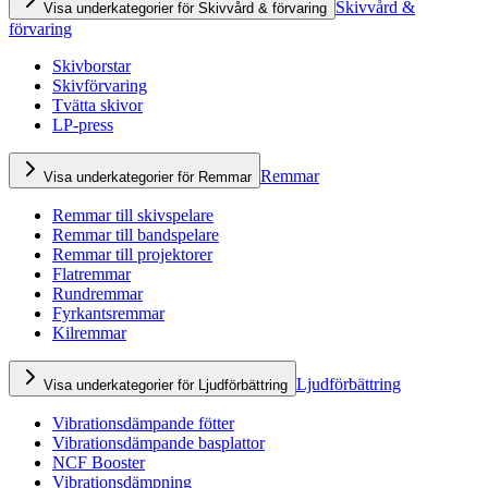
Skivvård &
Visa underkategorier för Skivvård & förvaring
förvaring
Skivborstar
Skivförvaring
Tvätta skivor
LP-press
Remmar
Visa underkategorier för Remmar
Remmar till skivspelare
Remmar till bandspelare
Remmar till projektorer
Flatremmar
Rundremmar
Fyrkantsremmar
Kilremmar
Ljudförbättring
Visa underkategorier för Ljudförbättring
Vibrationsdämpande fötter
Vibrationsdämpande basplattor
NCF Booster
Vibrationsdämpning