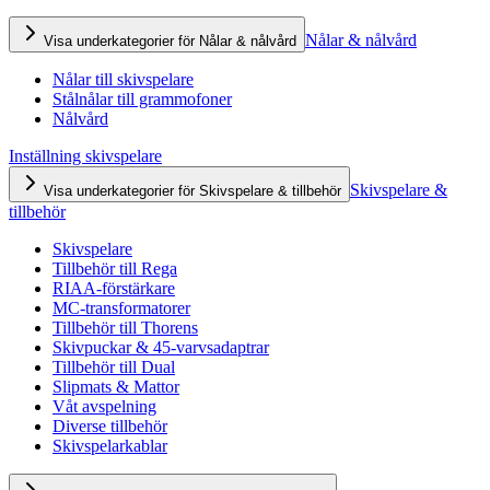
Nålar & nålvård
Visa underkategorier för Nålar & nålvård
Nålar till skivspelare
Stålnålar till grammofoner
Nålvård
Inställning skivspelare
Skivspelare &
Visa underkategorier för Skivspelare & tillbehör
tillbehör
Skivspelare
Tillbehör till Rega
RIAA-förstärkare
MC-transformatorer
Tillbehör till Thorens
Skivpuckar & 45-varvsadaptrar
Tillbehör till Dual
Slipmats & Mattor
Våt avspelning
Diverse tillbehör
Skivspelarkablar