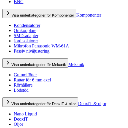
BNC
Komponenter
Visa underkategorier för Komponenter
Kondensatorer
Omkopplare
SMD-adapter
Jordisolatorer
Mikrofon Panasonic WM-61A
Passiv nivåjustering
Mekanik
Visa underkategorier för Mekanik
Gummifötter
Rattar för 6 mm axel
Rörhållare
Lödstöd
DeoxIT & oljor
Visa underkategorier för DeoxIT & oljor
Nano Liquid
DeoxIT
Oljor