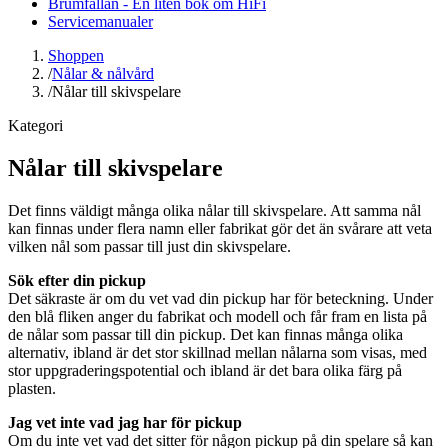
Brumfällan - En liten bok om HiFi
Servicemanualer
Shoppen
/
Nålar & nålvård
/
Nålar till skivspelare
Kategori
Nålar till skivspelare
Det finns väldigt många olika nålar till skivspelare. Att samma nål
kan finnas under flera namn eller fabrikat gör det än svårare att veta
vilken nål som passar till just din skivspelare.
Sök efter din pickup
Det säkraste är om du vet vad din pickup har för beteckning. Under
den blå fliken anger du fabrikat och modell och får fram en lista på
de nålar som passar till din pickup. Det kan finnas många olika
alternativ, ibland är det stor skillnad mellan nålarna som visas, med
stor uppgraderingspotential och ibland är det bara olika färg på
plasten.
Jag vet inte vad jag har för pickup
Om du inte vet vad det sitter för någon pickup på din spelare så kan