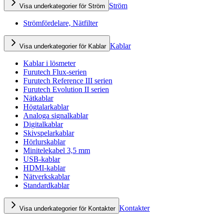
Ström
Visa underkategorier för Ström
Strömfördelare, Nätfilter
Kablar
Visa underkategorier för Kablar
Kablar i lösmeter
Furutech Flux-serien
Furutech Reference III serien
Furutech Evolution II serien
Nätkablar
Högtalarkablar
Analoga signalkablar
Digitalkablar
Skivspelarkablar
Hörlurskablar
Minitelekabel 3,5 mm
USB-kablar
HDMI-kablar
Nätverkskablar
Standardkablar
Kontakter
Visa underkategorier för Kontakter