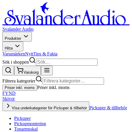
Svalander Audio
Produkter
Hitta
Varumärken
Nytt
Tips & Fakta
Sök i shoppen
Varukorg
Filtrera kategorier
Priser inkl. moms
Priser inkl. moms
FYND
Skivor
Pickuper & tillbehör
Visa underkategorier för Pickuper & tillbehör
Pickuper
Pickupmontering
Tonarmsskal