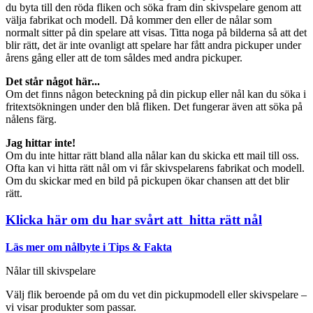
du byta till den röda fliken och söka fram din skivspelare genom att
välja fabrikat och modell. Då kommer den eller de nålar som
normalt sitter på din spelare att visas. Titta noga på bilderna så att det
blir rätt, det är inte ovanligt att spelare har fått andra pickuper under
årens gång eller att de tom såldes med andra pickuper.
Det står något här...
Om det finns någon beteckning på din pickup eller nål kan du söka i
fritextsökningen under den blå fliken. Det fungerar även att söka på
nålens färg.
Jag hittar inte!
Om du inte hittar rätt bland alla nålar kan du skicka ett mail till oss.
Ofta kan vi hitta rätt nål om vi får skivspelarens fabrikat och modell.
Om du skickar med en bild på pickupen ökar chansen att det blir
rätt.
Klicka här om du har svårt att hitta rätt nål
Läs mer om nålbyte i Tips & Fakta
Nålar till skivspelare
Välj flik beroende på om du vet din pickupmodell eller skivspelare –
vi visar produkter som passar.