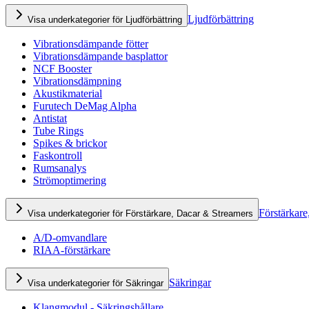
Ljudförbättring
Visa underkategorier för Ljudförbättring
Vibrationsdämpande fötter
Vibrationsdämpande basplattor
NCF Booster
Vibrationsdämpning
Akustikmaterial
Furutech DeMag Alpha
Antistat
Tube Rings
Spikes & brickor
Faskontroll
Rumsanalys
Strömoptimering
Förstärkare
Visa underkategorier för Förstärkare, Dacar & Streamers
A/D-omvandlare
RIAA-förstärkare
Säkringar
Visa underkategorier för Säkringar
Klangmodul - Säkringshållare