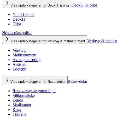
DeoxIT & oljor
Visa underkategorier för DeoxIT & oljor
Nano Liquid
DeoxIT
Oljor
Novus plastpolish
Verktyg & mätins
Visa underkategorier för Verktyg & mätinstrument
Verktyg
Mätinstrument
Avmagnetisering
Antistat
Lödtenn
Reservdelar
Visa underkategorier för Reservdelar
Renovering av gummihjul
Silikonvätska
Lenco
Skallampor
Rega
Thorens