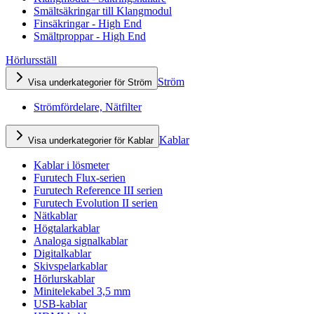
Smältsäkringar till Klangmodul
Finsäkringar - High End
Smältproppar - High End
Hörlursställ
Ström
Visa underkategorier för Ström
Strömfördelare, Nätfilter
Kablar
Visa underkategorier för Kablar
Kablar i lösmeter
Furutech Flux-serien
Furutech Reference III serien
Furutech Evolution II serien
Nätkablar
Högtalarkablar
Analoga signalkablar
Digitalkablar
Skivspelarkablar
Hörlurskablar
Minitelekabel 3,5 mm
USB-kablar