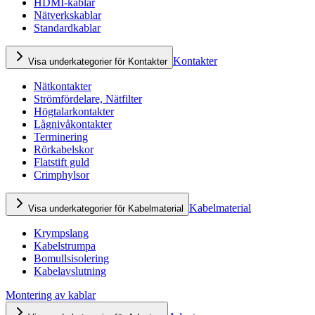
HDMI-kablar
Nätverkskablar
Standardkablar
Kontakter
Visa underkategorier för Kontakter
Nätkontakter
Strömfördelare, Nätfilter
Högtalarkontakter
Lågnivåkontakter
Terminering
Rörkabelskor
Flatstift guld
Crimphylsor
Kabelmaterial
Visa underkategorier för Kabelmaterial
Krympslang
Kabelstrumpa
Bomullsisolering
Kabelavslutning
Montering av kablar