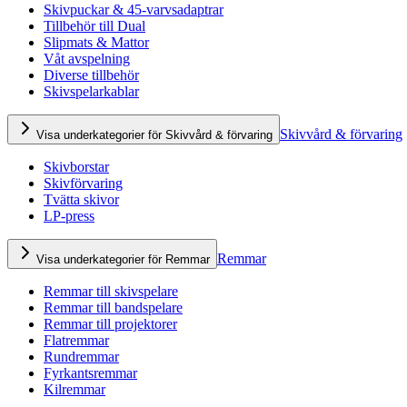
Skivpuckar & 45-varvsadaptrar
Tillbehör till Dual
Slipmats & Mattor
Våt avspelning
Diverse tillbehör
Skivspelarkablar
Skivvård & förvaring
Visa underkategorier för Skivvård & förvaring
Skivborstar
Skivförvaring
Tvätta skivor
LP-press
Remmar
Visa underkategorier för Remmar
Remmar till skivspelare
Remmar till bandspelare
Remmar till projektorer
Flatremmar
Rundremmar
Fyrkantsremmar
Kilremmar