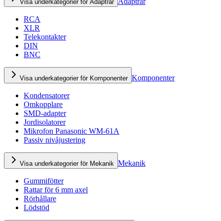
Adaptrar
Visa underkategorier för Adaptrar
RCA
XLR
Telekontakter
DIN
BNC
Komponenter
Visa underkategorier för Komponenter
Kondensatorer
Omkopplare
SMD-adapter
Jordisolatorer
Mikrofon Panasonic WM-61A
Passiv nivåjustering
Mekanik
Visa underkategorier för Mekanik
Gummifötter
Rattar för 6 mm axel
Rörhållare
Lödstöd