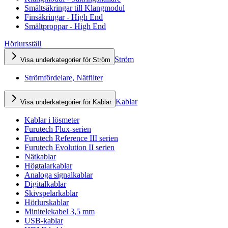
Smältsäkringar till Klangmodul
Finsäkringar - High End
Smältproppar - High End
Hörlursställ
Ström
Visa underkategorier för Ström
Strömfördelare, Nätfilter
Kablar
Visa underkategorier för Kablar
Kablar i lösmeter
Furutech Flux-serien
Furutech Reference III serien
Furutech Evolution II serien
Nätkablar
Högtalarkablar
Analoga signalkablar
Digitalkablar
Skivspelarkablar
Hörlurskablar
Minitelekabel 3,5 mm
USB-kablar