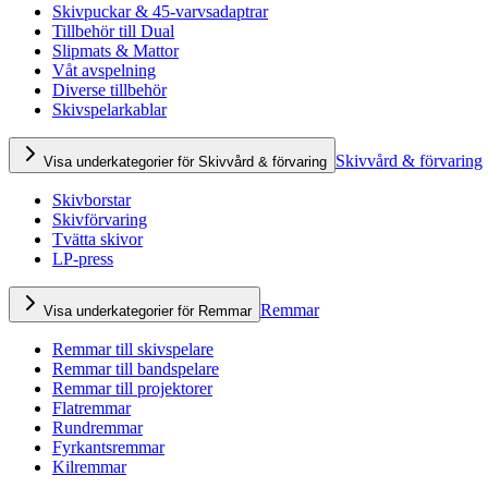
Skivpuckar & 45-varvsadaptrar
Tillbehör till Dual
Slipmats & Mattor
Våt avspelning
Diverse tillbehör
Skivspelarkablar
Skivvård & förvaring
Visa underkategorier för Skivvård & förvaring
Skivborstar
Skivförvaring
Tvätta skivor
LP-press
Remmar
Visa underkategorier för Remmar
Remmar till skivspelare
Remmar till bandspelare
Remmar till projektorer
Flatremmar
Rundremmar
Fyrkantsremmar
Kilremmar