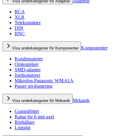
Adaptrar
Visa underkategorier för Adaptrar
RCA
XLR
Telekontakter
DIN
BNC
Komponenter
Visa underkategorier för Komponenter
Kondensatorer
Omkopplare
SMD-adapter
Jordisolatorer
Mikrofon Panasonic WM-61A
Passiv nivåjustering
Mekanik
Visa underkategorier för Mekanik
Gummifötter
Rattar för 6 mm axel
Rörhållare
Lödstöd