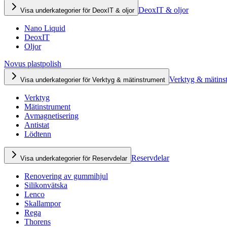
DeoxIT & oljor
Visa underkategorier för DeoxIT & oljor
Nano Liquid
DeoxIT
Oljor
Novus plastpolish
Verktyg & mätins
Visa underkategorier för Verktyg & mätinstrument
Verktyg
Mätinstrument
Avmagnetisering
Antistat
Lödtenn
Reservdelar
Visa underkategorier för Reservdelar
Renovering av gummihjul
Silikonvätska
Lenco
Skallampor
Rega
Thorens