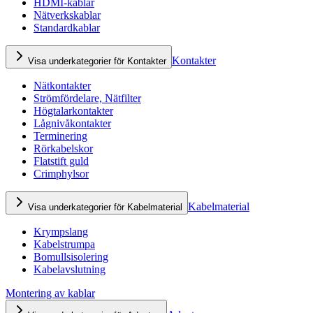
HDMI-kablar
Nätverkskablar
Standardkablar
Kontakter
Visa underkategorier för Kontakter
Nätkontakter
Strömfördelare, Nätfilter
Högtalarkontakter
Lågnivåkontakter
Terminering
Rörkabelskor
Flatstift guld
Crimphylsor
Kabelmaterial
Visa underkategorier för Kabelmaterial
Krympslang
Kabelstrumpa
Bomullsisolering
Kabelavslutning
Montering av kablar