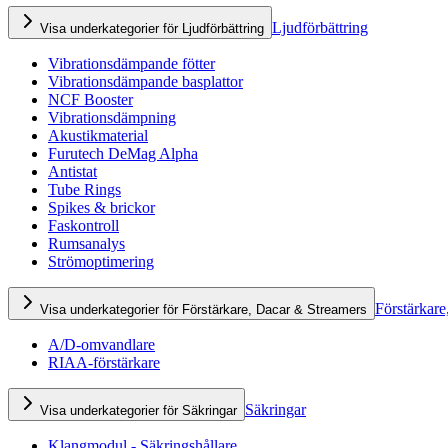
Ljudförbättring
Visa underkategorier för Ljudförbättring
Vibrationsdämpande fötter
Vibrationsdämpande basplattor
NCF Booster
Vibrationsdämpning
Akustikmaterial
Furutech DeMag Alpha
Antistat
Tube Rings
Spikes & brickor
Faskontroll
Rumsanalys
Strömoptimering
Förstärkare
Visa underkategorier för Förstärkare, Dacar & Streamers
A/D-omvandlare
RIAA-förstärkare
Säkringar
Visa underkategorier för Säkringar
Klangmodul - Säkringshållare