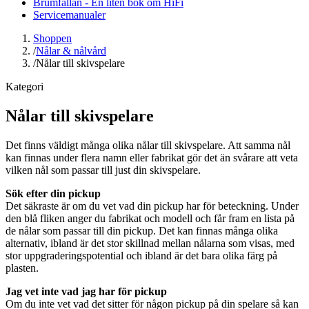
Brumfällan - En liten bok om HiFi
Servicemanualer
Shoppen
/
Nålar & nålvård
/
Nålar till skivspelare
Kategori
Nålar till skivspelare
Det finns väldigt många olika nålar till skivspelare. Att samma nål
kan finnas under flera namn eller fabrikat gör det än svårare att veta
vilken nål som passar till just din skivspelare.
Sök efter din pickup
Det säkraste är om du vet vad din pickup har för beteckning. Under
den blå fliken anger du fabrikat och modell och får fram en lista på
de nålar som passar till din pickup. Det kan finnas många olika
alternativ, ibland är det stor skillnad mellan nålarna som visas, med
stor uppgraderingspotential och ibland är det bara olika färg på
plasten.
Jag vet inte vad jag har för pickup
Om du inte vet vad det sitter för någon pickup på din spelare så kan