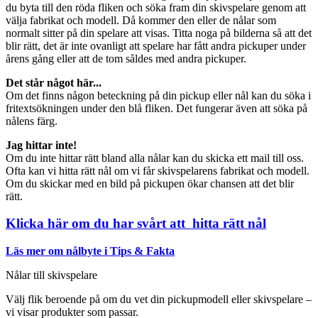
du byta till den röda fliken och söka fram din skivspelare genom att
välja fabrikat och modell. Då kommer den eller de nålar som
normalt sitter på din spelare att visas. Titta noga på bilderna så att det
blir rätt, det är inte ovanligt att spelare har fått andra pickuper under
årens gång eller att de tom såldes med andra pickuper.
Det står något här...
Om det finns någon beteckning på din pickup eller nål kan du söka i
fritextsökningen under den blå fliken. Det fungerar även att söka på
nålens färg.
Jag hittar inte!
Om du inte hittar rätt bland alla nålar kan du skicka ett mail till oss.
Ofta kan vi hitta rätt nål om vi får skivspelarens fabrikat och modell.
Om du skickar med en bild på pickupen ökar chansen att det blir
rätt.
Klicka här om du har svårt att hitta rätt nål
Läs mer om nålbyte i Tips & Fakta
Nålar till skivspelare
Välj flik beroende på om du vet din pickupmodell eller skivspelare –
vi visar produkter som passar.