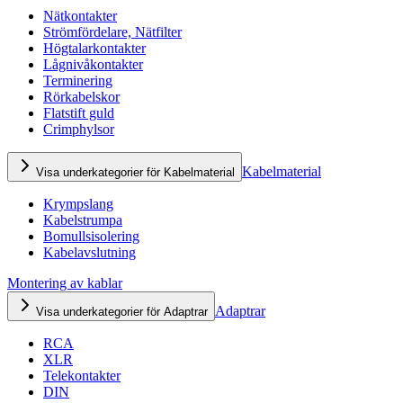
Nätkontakter
Strömfördelare, Nätfilter
Högtalarkontakter
Lågnivåkontakter
Terminering
Rörkabelskor
Flatstift guld
Crimphylsor
Kabelmaterial
Visa underkategorier för Kabelmaterial
Krympslang
Kabelstrumpa
Bomullsisolering
Kabelavslutning
Montering av kablar
Adaptrar
Visa underkategorier för Adaptrar
RCA
XLR
Telekontakter
DIN