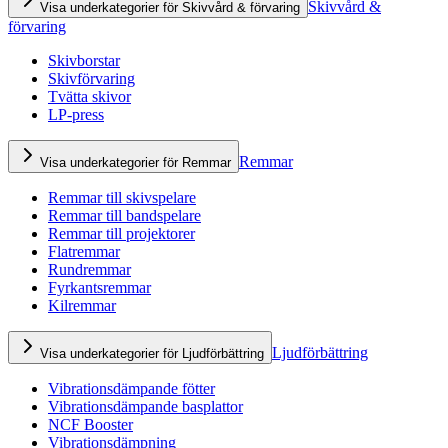
Skivvård &
Visa underkategorier för Skivvård & förvaring
förvaring
Skivborstar
Skivförvaring
Tvätta skivor
LP-press
Remmar
Visa underkategorier för Remmar
Remmar till skivspelare
Remmar till bandspelare
Remmar till projektorer
Flatremmar
Rundremmar
Fyrkantsremmar
Kilremmar
Ljudförbättring
Visa underkategorier för Ljudförbättring
Vibrationsdämpande fötter
Vibrationsdämpande basplattor
NCF Booster
Vibrationsdämpning