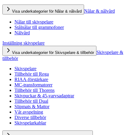
Nålar & nålvård
Visa underkategorier för Nålar & nålvård
Nålar till skivspelare
Stålnålar till grammofoner
Nålvård
Inställning skivspelare
Skivspelare &
Visa underkategorier för Skivspelare & tillbehör
tillbehör
Skivspelare
Tillbehör till Rega
RIAA-förstärkare
MC-transformatorer
Tillbehör till Thorens
Skivpuckar & 45-varvsadaptrar
Tillbehör till Dual
Slipmats & Mattor
Våt avspelning
Diverse tillbehör
Skivspelarkablar