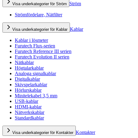
Ström
Visa underkategorier för Ström
Strömfördelare, Nätfilter
Kablar
Visa underkategorier för Kablar
Kablar i lösmeter
Furutech Flux-serien
Furutech Reference III serien
Furutech Evolution II serien
Nätkablar
Högtalarkablar
Analoga signalkablar
Digitalkablar
Skivspelarkablar
Hörlurskablar
Minitelekabel 3,5 mm
USB-kablar
HDMI-kablar
Nätverkskablar
Standardkablar
Kontakter
Visa underkategorier för Kontakter