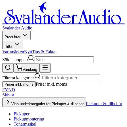
Svalander Audio
Produkter
Hitta
Varumärken
Nytt
Tips & Fakta
Sök i shoppen
Varukorg
Filtrera kategorier
Priser inkl. moms
Priser inkl. moms
FYND
Skivor
Pickuper & tillbehör
Visa underkategorier för Pickuper & tillbehör
Pickuper
Pickupmontering
Tonarmsskal