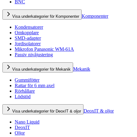
BNC
Komponenter
Visa underkategorier för Komponenter
Kondensatorer
Omkopplare
SMD-adapter
Jordisolatorer
Mikrofon Panasonic WM-61A
Passiv nivåjustering
Mekanik
Visa underkategorier för Mekanik
Gummifötter
Rattar för 6 mm axel
Rörhållare
Lödstöd
DeoxIT & oljor
Visa underkategorier för DeoxIT & oljor
Nano Liquid
DeoxIT
Oljor