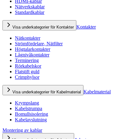
HDMI-kablar
Nätverkskablar
Standardkablar
Kontakter
Visa underkategorier för Kontakter
Nätkontakter
Strömfördelare, Nätfilter
Högtalarkontakter
Lågnivåkontakter
Terminering
Rörkabelskor
Flatstift guld
Crimphylsor
Kabelmaterial
Visa underkategorier för Kabelmaterial
Krympslang
Kabelstrumpa
Bomullsisolering
Kabelavslutning
Montering av kablar