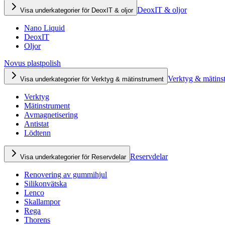
DeoxIT & oljor
Visa underkategorier för DeoxIT & oljor
Nano Liquid
DeoxIT
Oljor
Novus plastpolish
Verktyg & mätins
Visa underkategorier för Verktyg & mätinstrument
Verktyg
Mätinstrument
Avmagnetisering
Antistat
Lödtenn
Reservdelar
Visa underkategorier för Reservdelar
Renovering av gummihjul
Silikonvätska
Lenco
Skallampor
Rega
Thorens