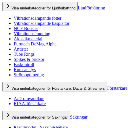
Ljudförbättring
Visa underkategorier för Ljudförbättring
Vibrationsdämpande fötter
Vibrationsdämpande basplattor
NCF Booster
Vibrationsdämpning
Akustikmaterial
Furutech DeMag Alpha
Antistat
Tube Rings
Spikes & brickor
Faskontroll
Rumsanalys
Strömoptimering
Förstärkare
Visa underkategorier för Förstärkare, Dacar & Streamers
A/D-omvandlare
RIAA-förstärkare
Säkringar
Visa underkategorier för Säkringar
Klangmodul - Säkringshållare