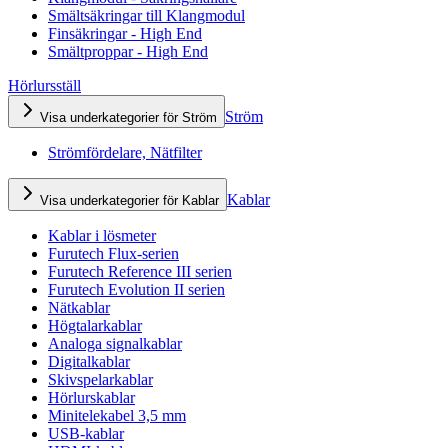
Smältsäkringar till Klangmodul
Finsäkringar - High End
Smältproppar - High End
Hörlursställ
Ström
Visa underkategorier för Ström
Strömfördelare, Nätfilter
Kablar
Visa underkategorier för Kablar
Kablar i lösmeter
Furutech Flux-serien
Furutech Reference III serien
Furutech Evolution II serien
Nätkablar
Högtalarkablar
Analoga signalkablar
Digitalkablar
Skivspelarkablar
Hörlurskablar
Minitelekabel 3,5 mm
USB-kablar