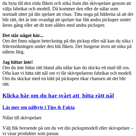
du byta till den röda fliken och söka fram din skivspelare genom att
välja fabrikat och modell. Då kommer den eller de nålar som
normalt sitter på din spelare att visas. Titta noga på bilderna så att det
blir rätt, det är inte ovanligt att spelare har fått andra pickuper under
årens gång eller att de tom såldes med andra pickuper.
Det står något här...
Om det finns någon beteckning på din pickup eller nål kan du söka i
fritextsökningen under den blå fliken. Det fungerar även att söka på
nålens färg.
Jag hittar inte!
Om du inte hittar rätt bland alla nålar kan du skicka ett mail till oss.
Ofta kan vi hitta rätt nål om vi får skivspelarens fabrikat och modell.
Om du skickar med en bild på pickupen ökar chansen att det blir
rätt.
Klicka här om du har svårt att hitta rätt nål
Läs mer om nålbyte i Tips & Fakta
Nålar till skivspelare
Välj flik beroende på om du vet din pickupmodell eller skivspelare –
vi visar produkter som passar.