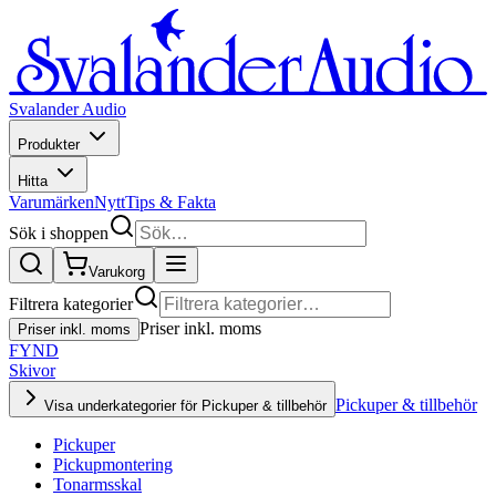
Svalander Audio
Produkter
Hitta
Varumärken
Nytt
Tips & Fakta
Sök i shoppen
Varukorg
Filtrera kategorier
Priser inkl. moms
Priser inkl. moms
FYND
Skivor
Pickuper & tillbehör
Visa underkategorier för Pickuper & tillbehör
Pickuper
Pickupmontering
Tonarmsskal