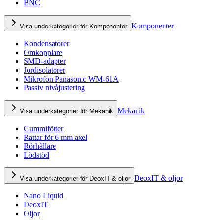
BNC
Komponenter
Visa underkategorier för Komponenter
Kondensatorer
Omkopplare
SMD-adapter
Jordisolatorer
Mikrofon Panasonic WM-61A
Passiv nivåjustering
Mekanik
Visa underkategorier för Mekanik
Gummifötter
Rattar för 6 mm axel
Rörhållare
Lödstöd
DeoxIT & oljor
Visa underkategorier för DeoxIT & oljor
Nano Liquid
DeoxIT
Oljor