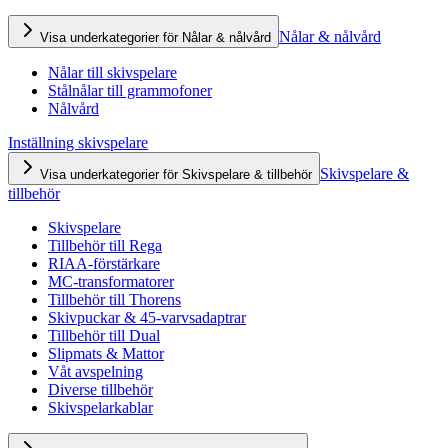
Nålar & nålvård
Visa underkategorier för Nålar & nålvård
Nålar till skivspelare
Stålnålar till grammofoner
Nålvård
Inställning skivspelare
Skivspelare &
Visa underkategorier för Skivspelare & tillbehör
tillbehör
Skivspelare
Tillbehör till Rega
RIAA-förstärkare
MC-transformatorer
Tillbehör till Thorens
Skivpuckar & 45-varvsadaptrar
Tillbehör till Dual
Slipmats & Mattor
Våt avspelning
Diverse tillbehör
Skivspelarkablar