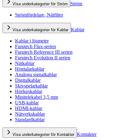
Ström
Visa underkategorier för Ström
Strömfördelare, Nätfilter
Kablar
Visa underkategorier för Kablar
Kablar i lösmeter
Furutech Flux-serien
Furutech Reference III serien
Furutech Evolution II serien
Nätkablar
Högtalarkablar
Analoga signalkablar
Digitalkablar
Skivspelarkablar
Hörlurskablar
Minitelekabel 3,5 mm
USB-kablar
HDMI-kablar
Nätverkskablar
Standardkablar
Kontakter
Visa underkategorier för Kontakter