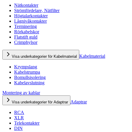
Nätkontakter
Strömfördelare, Nätfilter
Högtalarkontakter
Lågnivåkontakter
Terminering
Rörkabelskor
Flatstift guld
Crimphylsor
Kabelmaterial
Visa underkategorier för Kabelmaterial
Krympslang
Kabelstrumpa
Bomullsisolering
Kabelavslutning
Montering av kablar
Adaptrar
Visa underkategorier för Adaptrar
RCA
XLR
Telekontakter
DIN