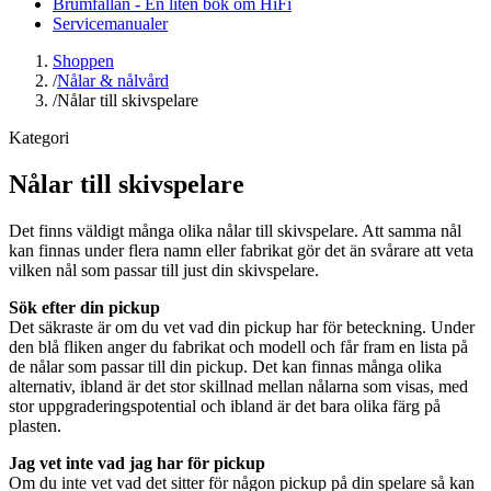
Brumfällan - En liten bok om HiFi
Servicemanualer
Shoppen
/
Nålar & nålvård
/
Nålar till skivspelare
Kategori
Nålar till skivspelare
Det finns väldigt många olika nålar till skivspelare. Att samma nål
kan finnas under flera namn eller fabrikat gör det än svårare att veta
vilken nål som passar till just din skivspelare.
Sök efter din pickup
Det säkraste är om du vet vad din pickup har för beteckning. Under
den blå fliken anger du fabrikat och modell och får fram en lista på
de nålar som passar till din pickup. Det kan finnas många olika
alternativ, ibland är det stor skillnad mellan nålarna som visas, med
stor uppgraderingspotential och ibland är det bara olika färg på
plasten.
Jag vet inte vad jag har för pickup
Om du inte vet vad det sitter för någon pickup på din spelare så kan