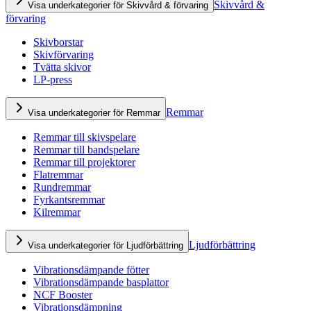
Skivvård &
Visa underkategorier för Skivvård & förvaring
förvaring
Skivborstar
Skivförvaring
Tvätta skivor
LP-press
Remmar
Visa underkategorier för Remmar
Remmar till skivspelare
Remmar till bandspelare
Remmar till projektorer
Flatremmar
Rundremmar
Fyrkantsremmar
Kilremmar
Ljudförbättring
Visa underkategorier för Ljudförbättring
Vibrationsdämpande fötter
Vibrationsdämpande basplattor
NCF Booster
Vibrationsdämpning