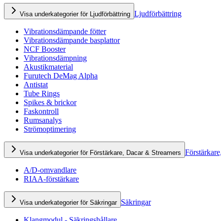
Ljudförbättring
Visa underkategorier för Ljudförbättring
Vibrationsdämpande fötter
Vibrationsdämpande basplattor
NCF Booster
Vibrationsdämpning
Akustikmaterial
Furutech DeMag Alpha
Antistat
Tube Rings
Spikes & brickor
Faskontroll
Rumsanalys
Strömoptimering
Förstärkare
Visa underkategorier för Förstärkare, Dacar & Streamers
A/D-omvandlare
RIAA-förstärkare
Säkringar
Visa underkategorier för Säkringar
Klangmodul - Säkringshållare