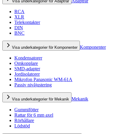
Adaptrar
Visa underkategorier för Adaptrar
RCA
XLR
Telekontakter
DIN
BNC
Komponenter
Visa underkategorier för Komponenter
Kondensatorer
Omkopplare
SMD-adapter
Jordisolatorer
Mikrofon Panasonic WM-61A
Passiv nivåjustering
Mekanik
Visa underkategorier för Mekanik
Gummifötter
Rattar för 6 mm axel
Rörhållare
Lödstöd