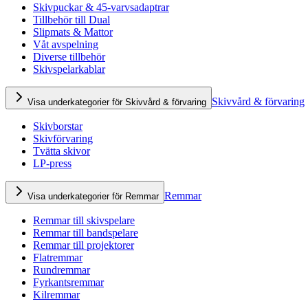
Skivpuckar & 45-varvsadaptrar
Tillbehör till Dual
Slipmats & Mattor
Våt avspelning
Diverse tillbehör
Skivspelarkablar
Skivvård & förvaring
Visa underkategorier för Skivvård & förvaring
Skivborstar
Skivförvaring
Tvätta skivor
LP-press
Remmar
Visa underkategorier för Remmar
Remmar till skivspelare
Remmar till bandspelare
Remmar till projektorer
Flatremmar
Rundremmar
Fyrkantsremmar
Kilremmar