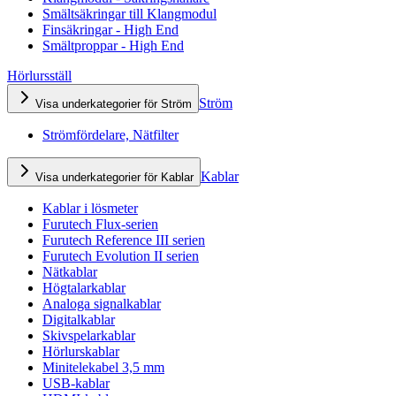
Smältsäkringar till Klangmodul
Finsäkringar - High End
Smältproppar - High End
Hörlursställ
Ström
Visa underkategorier för Ström
Strömfördelare, Nätfilter
Kablar
Visa underkategorier för Kablar
Kablar i lösmeter
Furutech Flux-serien
Furutech Reference III serien
Furutech Evolution II serien
Nätkablar
Högtalarkablar
Analoga signalkablar
Digitalkablar
Skivspelarkablar
Hörlurskablar
Minitelekabel 3,5 mm
USB-kablar