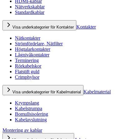
HDMI-kablar
Nätverkskablar
Standardkablar
Kontakter
Visa underkategorier för Kontakter
Nätkontakter
Strömfördelare, Nätfilter
Högtalarkontakter
Lågnivåkontakter
Terminering
Rörkabelskor
Flatstift guld
Crimphylsor
Kabelmaterial
Visa underkategorier för Kabelmaterial
Krympslang
Kabelstrumpa
Bomullsisolering
Kabelavslutning
Montering av kablar