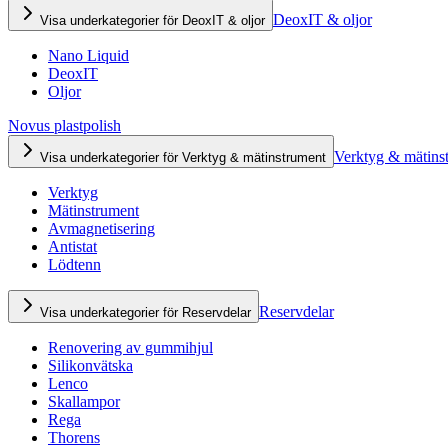
DeoxIT & oljor
Visa underkategorier för DeoxIT & oljor
Nano Liquid
DeoxIT
Oljor
Novus plastpolish
Verktyg & mätins
Visa underkategorier för Verktyg & mätinstrument
Verktyg
Mätinstrument
Avmagnetisering
Antistat
Lödtenn
Reservdelar
Visa underkategorier för Reservdelar
Renovering av gummihjul
Silikonvätska
Lenco
Skallampor
Rega
Thorens