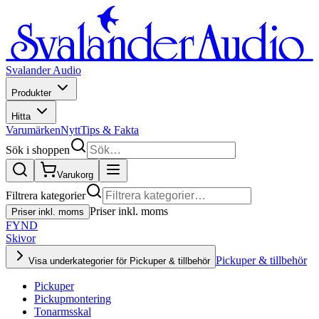
Svalander Audio
Produkter
Hitta
Varumärken
Nytt
Tips & Fakta
Sök i shoppen
Varukorg
Filtrera kategorier
Priser inkl. moms
Priser inkl. moms
FYND
Skivor
Pickuper & tillbehör
Visa underkategorier för Pickuper & tillbehör
Pickuper
Pickupmontering
Tonarmsskal