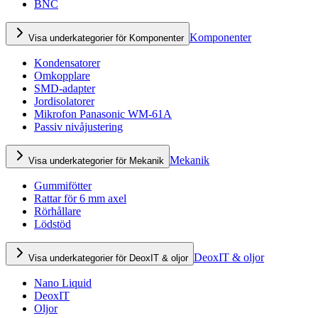
BNC
Komponenter
Visa underkategorier för Komponenter
Kondensatorer
Omkopplare
SMD-adapter
Jordisolatorer
Mikrofon Panasonic WM-61A
Passiv nivåjustering
Mekanik
Visa underkategorier för Mekanik
Gummifötter
Rattar för 6 mm axel
Rörhållare
Lödstöd
DeoxIT & oljor
Visa underkategorier för DeoxIT & oljor
Nano Liquid
DeoxIT
Oljor