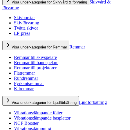
Skivvård &
Visa underkategorier för Skivvård & förvaring
förvaring
Skivborstar
Skivförvaring
Tvätta skivor
LP-press
Remmar
Visa underkategorier för Remmar
Remmar till skivspelare
Remmar till bandspelare
Remmar till projektorer
Flatremmar
Rundremmar
Fyrkantsremmar
Kilremmar
Ljudförbättring
Visa underkategorier för Ljudförbättring
Vibrationsdämpande fötter
Vibrationsdämpande basplattor
NCF Booster
Vibrationsdämpning