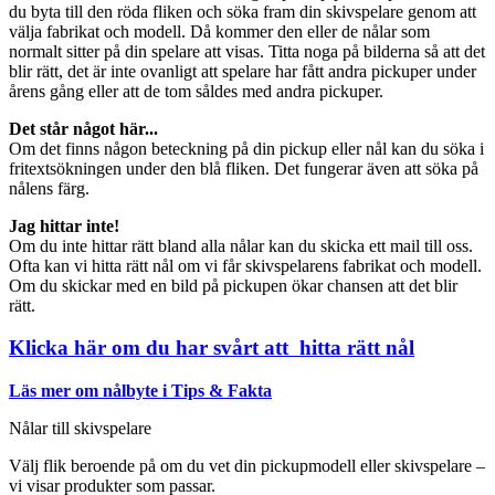
du byta till den röda fliken och söka fram din skivspelare genom att
välja fabrikat och modell. Då kommer den eller de nålar som
normalt sitter på din spelare att visas. Titta noga på bilderna så att det
blir rätt, det är inte ovanligt att spelare har fått andra pickuper under
årens gång eller att de tom såldes med andra pickuper.
Det står något här...
Om det finns någon beteckning på din pickup eller nål kan du söka i
fritextsökningen under den blå fliken. Det fungerar även att söka på
nålens färg.
Jag hittar inte!
Om du inte hittar rätt bland alla nålar kan du skicka ett mail till oss.
Ofta kan vi hitta rätt nål om vi får skivspelarens fabrikat och modell.
Om du skickar med en bild på pickupen ökar chansen att det blir
rätt.
Klicka här om du har svårt att hitta rätt nål
Läs mer om nålbyte i Tips & Fakta
Nålar till skivspelare
Välj flik beroende på om du vet din pickupmodell eller skivspelare –
vi visar produkter som passar.