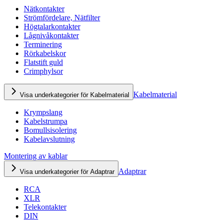
Nätkontakter
Strömfördelare, Nätfilter
Högtalarkontakter
Lågnivåkontakter
Terminering
Rörkabelskor
Flatstift guld
Crimphylsor
Kabelmaterial
Visa underkategorier för Kabelmaterial
Krympslang
Kabelstrumpa
Bomullsisolering
Kabelavslutning
Montering av kablar
Adaptrar
Visa underkategorier för Adaptrar
RCA
XLR
Telekontakter
DIN