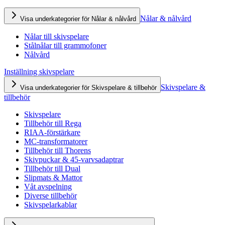
Nålar & nålvård
Visa underkategorier för Nålar & nålvård
Nålar till skivspelare
Stålnålar till grammofoner
Nålvård
Inställning skivspelare
Skivspelare &
Visa underkategorier för Skivspelare & tillbehör
tillbehör
Skivspelare
Tillbehör till Rega
RIAA-förstärkare
MC-transformatorer
Tillbehör till Thorens
Skivpuckar & 45-varvsadaptrar
Tillbehör till Dual
Slipmats & Mattor
Våt avspelning
Diverse tillbehör
Skivspelarkablar