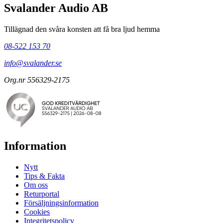
Svalander Audio AB
Tillägnad den svåra konsten att få bra ljud hemma
08-522 153 70
info@svalander.se
Org.nr 556329-2175
Information
Nytt
Tips & Fakta
Om oss
Returportal
Försäljningsinformation
Cookies
Integritetspolicy