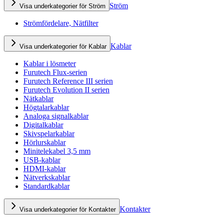
Ström
Visa underkategorier för Ström
Strömfördelare, Nätfilter
Kablar
Visa underkategorier för Kablar
Kablar i lösmeter
Furutech Flux-serien
Furutech Reference III serien
Furutech Evolution II serien
Nätkablar
Högtalarkablar
Analoga signalkablar
Digitalkablar
Skivspelarkablar
Hörlurskablar
Minitelekabel 3,5 mm
USB-kablar
HDMI-kablar
Nätverkskablar
Standardkablar
Kontakter
Visa underkategorier för Kontakter