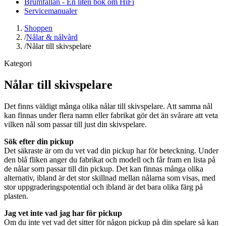
Brumfällan - En liten bok om HiFi
Servicemanualer
Shoppen
/
Nålar & nålvård
/
Nålar till skivspelare
Kategori
Nålar till skivspelare
Det finns väldigt många olika nålar till skivspelare. Att samma nål
kan finnas under flera namn eller fabrikat gör det än svårare att veta
vilken nål som passar till just din skivspelare.
Sök efter din pickup
Det säkraste är om du vet vad din pickup har för beteckning. Under
den blå fliken anger du fabrikat och modell och får fram en lista på
de nålar som passar till din pickup. Det kan finnas många olika
alternativ, ibland är det stor skillnad mellan nålarna som visas, med
stor uppgraderingspotential och ibland är det bara olika färg på
plasten.
Jag vet inte vad jag har för pickup
Om du inte vet vad det sitter för någon pickup på din spelare så kan