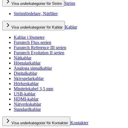
Ström
Visa underkategorier för Ström
Strömfördelare, Nätfilter
Kablar
Visa underkategorier för Kablar
Kablar i lösmeter
Furutech Flux-serien
Furutech Reference III serien
Furutech Evolution II serien
Nätkablar
Högtalarkablar
Analoga signalkablar
Digitalkablar
Skivspelarkablar
Hörlurskablar
Minitelekabel 3,5 mm
USB-kablar
HDMI-kablar
Nätverkskablar
Standardkablar
Kontakter
Visa underkategorier för Kontakter