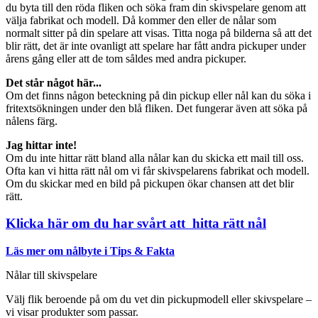
du byta till den röda fliken och söka fram din skivspelare genom att
välja fabrikat och modell. Då kommer den eller de nålar som
normalt sitter på din spelare att visas. Titta noga på bilderna så att det
blir rätt, det är inte ovanligt att spelare har fått andra pickuper under
årens gång eller att de tom såldes med andra pickuper.
Det står något här...
Om det finns någon beteckning på din pickup eller nål kan du söka i
fritextsökningen under den blå fliken. Det fungerar även att söka på
nålens färg.
Jag hittar inte!
Om du inte hittar rätt bland alla nålar kan du skicka ett mail till oss.
Ofta kan vi hitta rätt nål om vi får skivspelarens fabrikat och modell.
Om du skickar med en bild på pickupen ökar chansen att det blir
rätt.
Klicka här om du har svårt att hitta rätt nål
Läs mer om nålbyte i Tips & Fakta
Nålar till skivspelare
Välj flik beroende på om du vet din pickupmodell eller skivspelare –
vi visar produkter som passar.