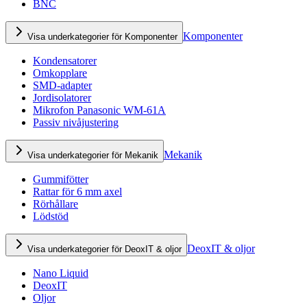
BNC
Komponenter
Visa underkategorier för Komponenter
Kondensatorer
Omkopplare
SMD-adapter
Jordisolatorer
Mikrofon Panasonic WM-61A
Passiv nivåjustering
Mekanik
Visa underkategorier för Mekanik
Gummifötter
Rattar för 6 mm axel
Rörhållare
Lödstöd
DeoxIT & oljor
Visa underkategorier för DeoxIT & oljor
Nano Liquid
DeoxIT
Oljor