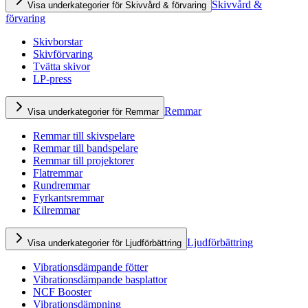
Skivvård &
Visa underkategorier för Skivvård & förvaring
förvaring
Skivborstar
Skivförvaring
Tvätta skivor
LP-press
Remmar
Visa underkategorier för Remmar
Remmar till skivspelare
Remmar till bandspelare
Remmar till projektorer
Flatremmar
Rundremmar
Fyrkantsremmar
Kilremmar
Ljudförbättring
Visa underkategorier för Ljudförbättring
Vibrationsdämpande fötter
Vibrationsdämpande basplattor
NCF Booster
Vibrationsdämpning