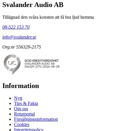
Svalander Audio AB
Tillägnad den svåra konsten att få bra ljud hemma
08-522 153 70
info@svalander.se
Org.nr 556329-2175
Information
Nytt
Tips & Fakta
Om oss
Returportal
Försäljningsinformation
Cookies
Integritetspolicy