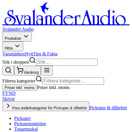
Svalander Audio
Produkter
Hitta
Varumärken
Nytt
Tips & Fakta
Sök i shoppen
Varukorg
Filtrera kategorier
Priser inkl. moms
Priser inkl. moms
FYND
Skivor
Pickuper & tillbehör
Visa underkategorier för Pickuper & tillbehör
Pickuper
Pickupmontering
Tonarmsskal