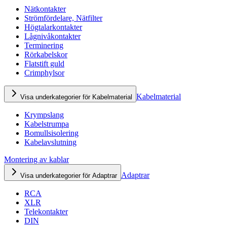
Nätkontakter
Strömfördelare, Nätfilter
Högtalarkontakter
Lågnivåkontakter
Terminering
Rörkabelskor
Flatstift guld
Crimphylsor
Kabelmaterial
Visa underkategorier för Kabelmaterial
Krympslang
Kabelstrumpa
Bomullsisolering
Kabelavslutning
Montering av kablar
Adaptrar
Visa underkategorier för Adaptrar
RCA
XLR
Telekontakter
DIN