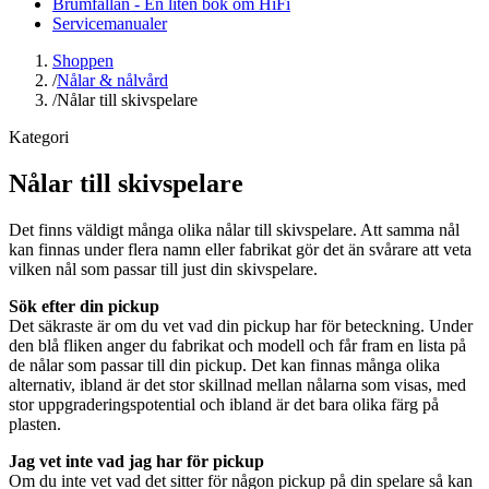
Brumfällan - En liten bok om HiFi
Servicemanualer
Shoppen
/
Nålar & nålvård
/
Nålar till skivspelare
Kategori
Nålar till skivspelare
Det finns väldigt många olika nålar till skivspelare. Att samma nål
kan finnas under flera namn eller fabrikat gör det än svårare att veta
vilken nål som passar till just din skivspelare.
Sök efter din pickup
Det säkraste är om du vet vad din pickup har för beteckning. Under
den blå fliken anger du fabrikat och modell och får fram en lista på
de nålar som passar till din pickup. Det kan finnas många olika
alternativ, ibland är det stor skillnad mellan nålarna som visas, med
stor uppgraderingspotential och ibland är det bara olika färg på
plasten.
Jag vet inte vad jag har för pickup
Om du inte vet vad det sitter för någon pickup på din spelare så kan