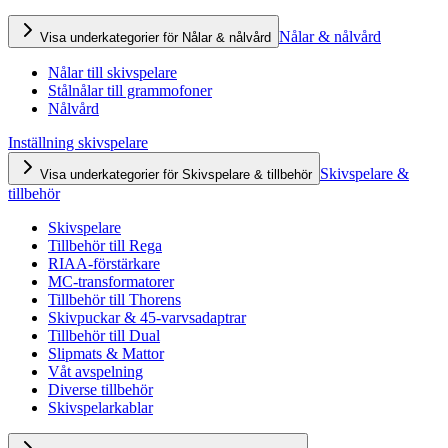
Nålar & nålvård
Visa underkategorier för Nålar & nålvård
Nålar till skivspelare
Stålnålar till grammofoner
Nålvård
Inställning skivspelare
Skivspelare &
Visa underkategorier för Skivspelare & tillbehör
tillbehör
Skivspelare
Tillbehör till Rega
RIAA-förstärkare
MC-transformatorer
Tillbehör till Thorens
Skivpuckar & 45-varvsadaptrar
Tillbehör till Dual
Slipmats & Mattor
Våt avspelning
Diverse tillbehör
Skivspelarkablar