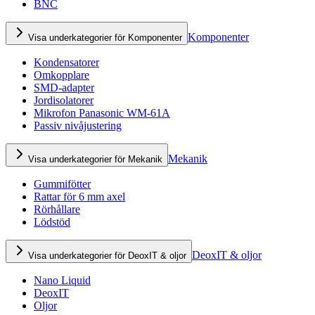
BNC
Komponenter
Visa underkategorier för Komponenter
Kondensatorer
Omkopplare
SMD-adapter
Jordisolatorer
Mikrofon Panasonic WM-61A
Passiv nivåjustering
Mekanik
Visa underkategorier för Mekanik
Gummifötter
Rattar för 6 mm axel
Rörhållare
Lödstöd
DeoxIT & oljor
Visa underkategorier för DeoxIT & oljor
Nano Liquid
DeoxIT
Oljor