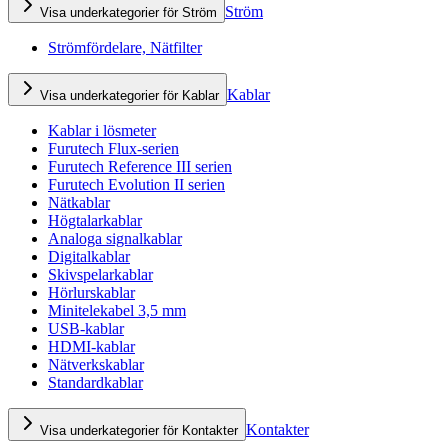
Ström
Visa underkategorier för Ström
Strömfördelare, Nätfilter
Kablar
Visa underkategorier för Kablar
Kablar i lösmeter
Furutech Flux-serien
Furutech Reference III serien
Furutech Evolution II serien
Nätkablar
Högtalarkablar
Analoga signalkablar
Digitalkablar
Skivspelarkablar
Hörlurskablar
Minitelekabel 3,5 mm
USB-kablar
HDMI-kablar
Nätverkskablar
Standardkablar
Kontakter
Visa underkategorier för Kontakter