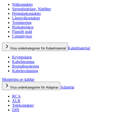
Nätkontakter
Strömfördelare, Nätfilter
Högtalarkontakter
Lågnivåkontakter
Terminering
Rörkabelskor
Flatstift guld
Crimphylsor
Kabelmaterial
Visa underkategorier för Kabelmaterial
Krympslang
Kabelstrumpa
Bomullsisolering
Kabelavslutning
Montering av kablar
Adaptrar
Visa underkategorier för Adaptrar
RCA
XLR
Telekontakter
DIN