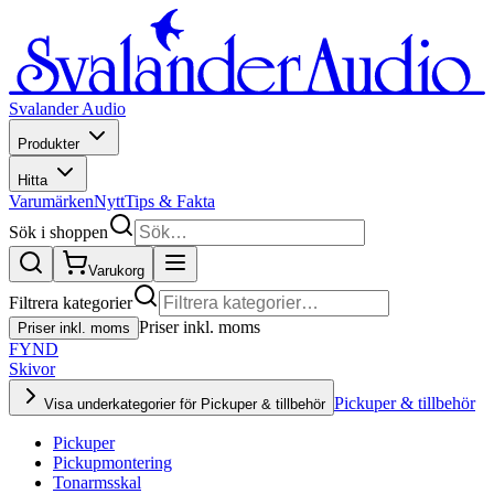
Svalander Audio
Produkter
Hitta
Varumärken
Nytt
Tips & Fakta
Sök i shoppen
Varukorg
Filtrera kategorier
Priser inkl. moms
Priser inkl. moms
FYND
Skivor
Pickuper & tillbehör
Visa underkategorier för Pickuper & tillbehör
Pickuper
Pickupmontering
Tonarmsskal