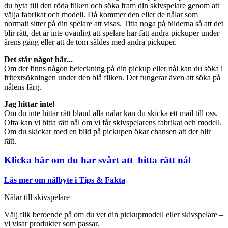
du byta till den röda fliken och söka fram din skivspelare genom att
välja fabrikat och modell. Då kommer den eller de nålar som
normalt sitter på din spelare att visas. Titta noga på bilderna så att det
blir rätt, det är inte ovanligt att spelare har fått andra pickuper under
årens gång eller att de tom såldes med andra pickuper.
Det står något här...
Om det finns någon beteckning på din pickup eller nål kan du söka i
fritextsökningen under den blå fliken. Det fungerar även att söka på
nålens färg.
Jag hittar inte!
Om du inte hittar rätt bland alla nålar kan du skicka ett mail till oss.
Ofta kan vi hitta rätt nål om vi får skivspelarens fabrikat och modell.
Om du skickar med en bild på pickupen ökar chansen att det blir
rätt.
Klicka här om du har svårt att hitta rätt nål
Läs mer om nålbyte i Tips & Fakta
Nålar till skivspelare
Välj flik beroende på om du vet din pickupmodell eller skivspelare –
vi visar produkter som passar.