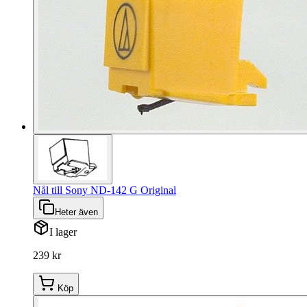
Nål till Sony ND-142 G Original
Heter även
I lager
239 kr
Köp