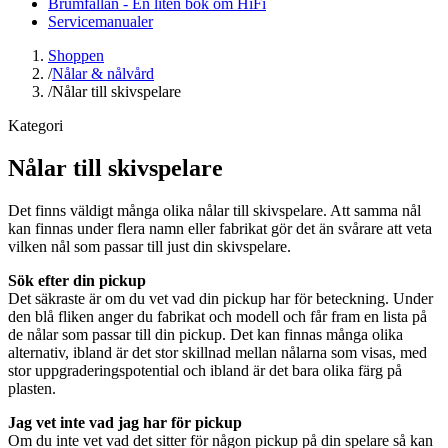
Brumfällan - En liten bok om HiFi
Servicemanualer
Shoppen
/
Nålar & nålvård
/
Nålar till skivspelare
Kategori
Nålar till skivspelare
Det finns väldigt många olika nålar till skivspelare. Att samma nål
kan finnas under flera namn eller fabrikat gör det än svårare att veta
vilken nål som passar till just din skivspelare.
Sök efter din pickup
Det säkraste är om du vet vad din pickup har för beteckning. Under
den blå fliken anger du fabrikat och modell och får fram en lista på
de nålar som passar till din pickup. Det kan finnas många olika
alternativ, ibland är det stor skillnad mellan nålarna som visas, med
stor uppgraderingspotential och ibland är det bara olika färg på
plasten.
Jag vet inte vad jag har för pickup
Om du inte vet vad det sitter för någon pickup på din spelare så kan