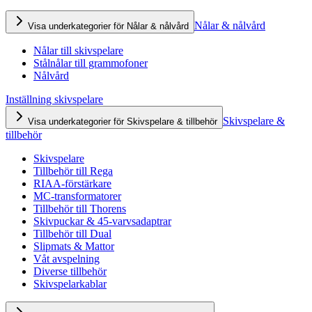
Nålar & nålvård
Visa underkategorier för Nålar & nålvård
Nålar till skivspelare
Stålnålar till grammofoner
Nålvård
Inställning skivspelare
Skivspelare &
Visa underkategorier för Skivspelare & tillbehör
tillbehör
Skivspelare
Tillbehör till Rega
RIAA-förstärkare
MC-transformatorer
Tillbehör till Thorens
Skivpuckar & 45-varvsadaptrar
Tillbehör till Dual
Slipmats & Mattor
Våt avspelning
Diverse tillbehör
Skivspelarkablar