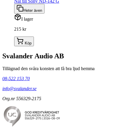
Nål till Sony ND-142 G
Heter även
I lager
215 kr
Köp
Svalander Audio AB
Tillägnad den svåra konsten att få bra ljud hemma
08-522 153 70
info@svalander.se
Org.nr 556329-2175