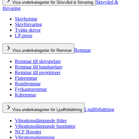
Skivvård &
Visa underkategorier för Skivvård & förvaring
förvaring
Skivborstar
Skivförvaring
Tvätta skivor
LP-press
Remmar
Visa underkategorier för Remmar
Remmar till skivspelare
Remmar till bandspelare
Remmar till projektorer
Flatremmar
Rundremmar
Fyrkantsremmar
Kilremmar
Ljudförbättring
Visa underkategorier för Ljudförbättring
Vibrationsdämpande fötter
Vibrationsdämpande basplattor
NCF Booster
Vibrationsdämpning