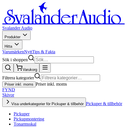
Svalander Audio
Produkter
Hitta
Varumärken
Nytt
Tips & Fakta
Sök i shoppen
Varukorg
Filtrera kategorier
Priser inkl. moms
Priser inkl. moms
FYND
Skivor
Pickuper & tillbehör
Visa underkategorier för Pickuper & tillbehör
Pickuper
Pickupmontering
Tonarmsskal