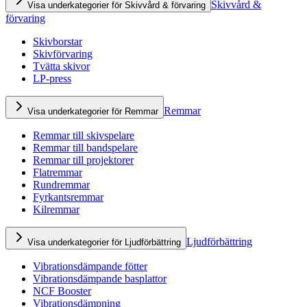
Skivvård &
Visa underkategorier för Skivvård & förvaring
förvaring
Skivborstar
Skivförvaring
Tvätta skivor
LP-press
Remmar
Visa underkategorier för Remmar
Remmar till skivspelare
Remmar till bandspelare
Remmar till projektorer
Flatremmar
Rundremmar
Fyrkantsremmar
Kilremmar
Ljudförbättring
Visa underkategorier för Ljudförbättring
Vibrationsdämpande fötter
Vibrationsdämpande basplattor
NCF Booster
Vibrationsdämpning