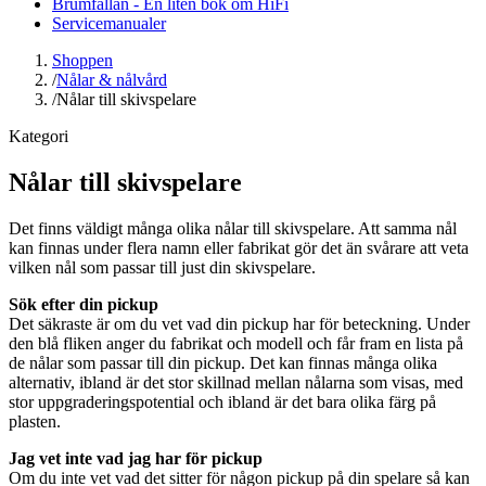
Brumfällan - En liten bok om HiFi
Servicemanualer
Shoppen
/
Nålar & nålvård
/
Nålar till skivspelare
Kategori
Nålar till skivspelare
Det finns väldigt många olika nålar till skivspelare. Att samma nål
kan finnas under flera namn eller fabrikat gör det än svårare att veta
vilken nål som passar till just din skivspelare.
Sök efter din pickup
Det säkraste är om du vet vad din pickup har för beteckning. Under
den blå fliken anger du fabrikat och modell och får fram en lista på
de nålar som passar till din pickup. Det kan finnas många olika
alternativ, ibland är det stor skillnad mellan nålarna som visas, med
stor uppgraderingspotential och ibland är det bara olika färg på
plasten.
Jag vet inte vad jag har för pickup
Om du inte vet vad det sitter för någon pickup på din spelare så kan