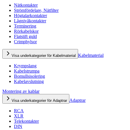
Nätkontakter
Strömfördelare, Nätfilter
Högtalarkontakter
Lågnivåkontakter
Terminering
Rörkabelskor
Flatstift guld
Crimphylsor
Kabelmaterial
Visa underkategorier för Kabelmaterial
Krympslang
Kabelstrumpa
Bomullsisolering
Kabelavslutning
Montering av kablar
Adaptrar
Visa underkategorier för Adaptrar
RCA
XLR
Telekontakter
DIN