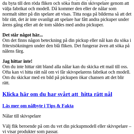
du byta till den röda fliken och söka fram din skivspelare genom att
välja fabrikat och modell. Då kommer den eller de nålar som
normalt sitter på din spelare att visas. Titta noga på bilderna så att det
blir rätt, det är inte ovanligt att spelare har fått andra pickuper under
årens gång eller att de tom såldes med andra pickuper.
Det står något här...
Om det finns någon beteckning på din pickup eller nål kan du söka i
fritextsökningen under den blå fliken. Det fungerar även att söka på
nålens färg.
Jag hittar inte!
Om du inte hittar rätt bland alla nålar kan du skicka ett mail till oss.
Ofta kan vi hitta rätt nål om vi får skivspelarens fabrikat och modell.
Om du skickar med en bild på pickupen ökar chansen att det blir
rätt.
Klicka här om du har svårt att hitta rätt nål
Läs mer om nålbyte i Tips & Fakta
Nålar till skivspelare
Välj flik beroende på om du vet din pickupmodell eller skivspelare –
vi visar produkter som passar.