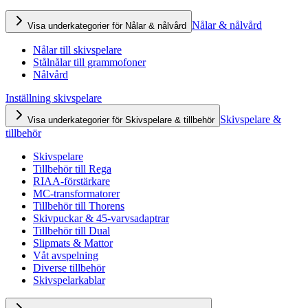
Nålar & nålvård
Visa underkategorier för Nålar & nålvård
Nålar till skivspelare
Stålnålar till grammofoner
Nålvård
Inställning skivspelare
Skivspelare &
Visa underkategorier för Skivspelare & tillbehör
tillbehör
Skivspelare
Tillbehör till Rega
RIAA-förstärkare
MC-transformatorer
Tillbehör till Thorens
Skivpuckar & 45-varvsadaptrar
Tillbehör till Dual
Slipmats & Mattor
Våt avspelning
Diverse tillbehör
Skivspelarkablar