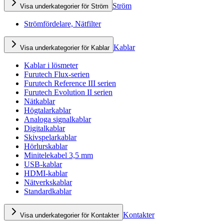
Ström
Visa underkategorier för Ström
Strömfördelare, Nätfilter
Kablar
Visa underkategorier för Kablar
Kablar i lösmeter
Furutech Flux-serien
Furutech Reference III serien
Furutech Evolution II serien
Nätkablar
Högtalarkablar
Analoga signalkablar
Digitalkablar
Skivspelarkablar
Hörlurskablar
Minitelekabel 3,5 mm
USB-kablar
HDMI-kablar
Nätverkskablar
Standardkablar
Kontakter
Visa underkategorier för Kontakter