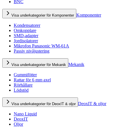
BNC
Komponenter
Visa underkategorier för Komponenter
Kondensatorer
Omkopplare
SMD-adapter
Jordisolatorer
Mikrofon Panasonic WM-61A
Passiv nivåjustering
Mekanik
Visa underkategorier för Mekanik
Gummifötter
Rattar för 6 mm axel
Rörhållare
Lödstöd
DeoxIT & oljor
Visa underkategorier för DeoxIT & oljor
Nano Liquid
DeoxIT
Oljor