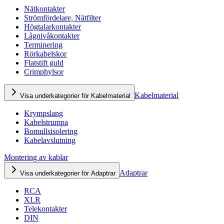
Nätkontakter
Strömfördelare, Nätfilter
Högtalarkontakter
Lågnivåkontakter
Terminering
Rörkabelskor
Flatstift guld
Crimphylsor
Kabelmaterial
Visa underkategorier för Kabelmaterial
Krympslang
Kabelstrumpa
Bomullsisolering
Kabelavslutning
Montering av kablar
Adaptrar
Visa underkategorier för Adaptrar
RCA
XLR
Telekontakter
DIN