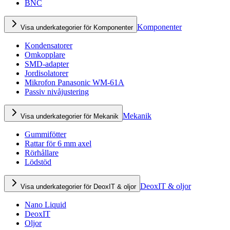
BNC
Komponenter
Visa underkategorier för Komponenter
Kondensatorer
Omkopplare
SMD-adapter
Jordisolatorer
Mikrofon Panasonic WM-61A
Passiv nivåjustering
Mekanik
Visa underkategorier för Mekanik
Gummifötter
Rattar för 6 mm axel
Rörhållare
Lödstöd
DeoxIT & oljor
Visa underkategorier för DeoxIT & oljor
Nano Liquid
DeoxIT
Oljor