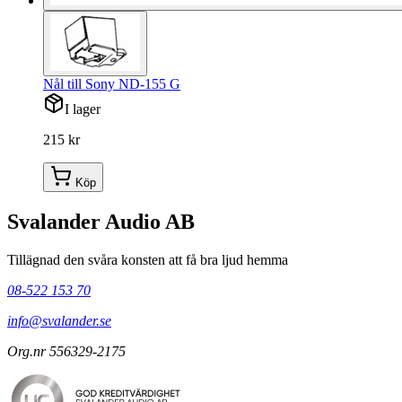
Nål till Sony ND-155 G
I lager
215 kr
Köp
Svalander Audio AB
Tillägnad den svåra konsten att få bra ljud hemma
08-522 153 70
info@svalander.se
Org.nr 556329-2175