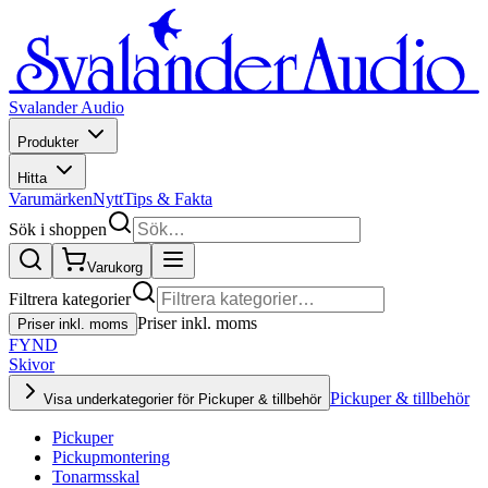
Svalander Audio
Produkter
Hitta
Varumärken
Nytt
Tips & Fakta
Sök i shoppen
Varukorg
Filtrera kategorier
Priser inkl. moms
Priser inkl. moms
FYND
Skivor
Pickuper & tillbehör
Visa underkategorier för Pickuper & tillbehör
Pickuper
Pickupmontering
Tonarmsskal