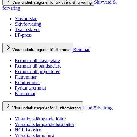
Skivvård &
Visa underkategorier för Skivvård & förvaring
förvaring
Skivborstar
Skivförvaring
Tvätta skivor
LP-press
Remmar
Visa underkategorier för Remmar
Remmar till skivspelare
Remmar till bandspelare
Remmar till projektorer
Flatremmar
Rundremmar
Fyrkantsremmar
Kilremmar
Ljudförbättring
Visa underkategorier för Ljudförbättring
Vibrationsdämpande fötter
Vibrationsdämpande basplattor
NCF Booster
Vibrationsdämpning