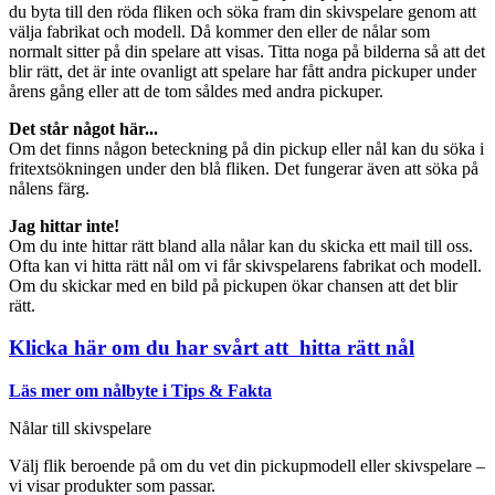
du byta till den röda fliken och söka fram din skivspelare genom att
välja fabrikat och modell. Då kommer den eller de nålar som
normalt sitter på din spelare att visas. Titta noga på bilderna så att det
blir rätt, det är inte ovanligt att spelare har fått andra pickuper under
årens gång eller att de tom såldes med andra pickuper.
Det står något här...
Om det finns någon beteckning på din pickup eller nål kan du söka i
fritextsökningen under den blå fliken. Det fungerar även att söka på
nålens färg.
Jag hittar inte!
Om du inte hittar rätt bland alla nålar kan du skicka ett mail till oss.
Ofta kan vi hitta rätt nål om vi får skivspelarens fabrikat och modell.
Om du skickar med en bild på pickupen ökar chansen att det blir
rätt.
Klicka här om du har svårt att hitta rätt nål
Läs mer om nålbyte i Tips & Fakta
Nålar till skivspelare
Välj flik beroende på om du vet din pickupmodell eller skivspelare –
vi visar produkter som passar.