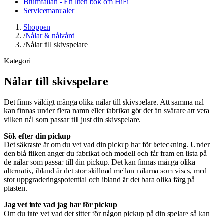
Brumfällan - En liten bok om HiFi
Servicemanualer
Shoppen
/
Nålar & nålvård
/
Nålar till skivspelare
Kategori
Nålar till skivspelare
Det finns väldigt många olika nålar till skivspelare. Att samma nål
kan finnas under flera namn eller fabrikat gör det än svårare att veta
vilken nål som passar till just din skivspelare.
Sök efter din pickup
Det säkraste är om du vet vad din pickup har för beteckning. Under
den blå fliken anger du fabrikat och modell och får fram en lista på
de nålar som passar till din pickup. Det kan finnas många olika
alternativ, ibland är det stor skillnad mellan nålarna som visas, med
stor uppgraderingspotential och ibland är det bara olika färg på
plasten.
Jag vet inte vad jag har för pickup
Om du inte vet vad det sitter för någon pickup på din spelare så kan