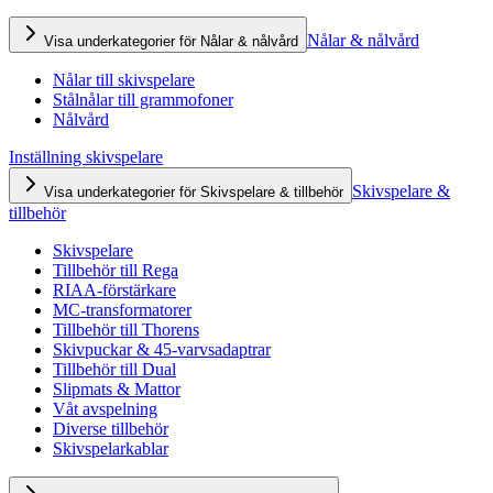
Nålar & nålvård
Visa underkategorier för Nålar & nålvård
Nålar till skivspelare
Stålnålar till grammofoner
Nålvård
Inställning skivspelare
Skivspelare &
Visa underkategorier för Skivspelare & tillbehör
tillbehör
Skivspelare
Tillbehör till Rega
RIAA-förstärkare
MC-transformatorer
Tillbehör till Thorens
Skivpuckar & 45-varvsadaptrar
Tillbehör till Dual
Slipmats & Mattor
Våt avspelning
Diverse tillbehör
Skivspelarkablar