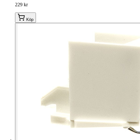
229 kr
Köp