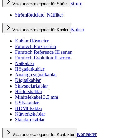
Ström
Visa underkategorier för Ström
Strömfördelare, Nätfilter
Kablar
Visa underkategorier för Kablar
Kablar i lösmeter
Furutech Flux-serien
Furutech Reference III serien
Furutech Evolution II serien
Nätkablar
Högtalarkablar
Analoga signalkablar
Digitalkablar
Skivspelarkablar
Hörlurskablar
Minitelekabel 3,5 mm
USB-kablar
HDMI-kablar
Nätverkskablar
Standardkablar
Kontakter
Visa underkategorier för Kontakter