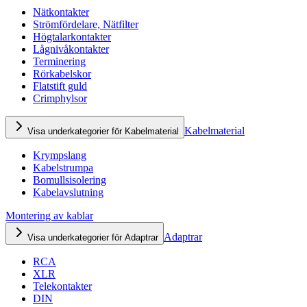
Nätkontakter
Strömfördelare, Nätfilter
Högtalarkontakter
Lågnivåkontakter
Terminering
Rörkabelskor
Flatstift guld
Crimphylsor
Kabelmaterial
Visa underkategorier för Kabelmaterial
Krympslang
Kabelstrumpa
Bomullsisolering
Kabelavslutning
Montering av kablar
Adaptrar
Visa underkategorier för Adaptrar
RCA
XLR
Telekontakter
DIN