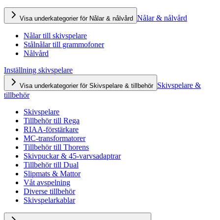
Nålar & nålvård
Visa underkategorier för Nålar & nålvård
Nålar till skivspelare
Stålnålar till grammofoner
Nålvård
Inställning skivspelare
Skivspelare &
Visa underkategorier för Skivspelare & tillbehör
tillbehör
Skivspelare
Tillbehör till Rega
RIAA-förstärkare
MC-transformatorer
Tillbehör till Thorens
Skivpuckar & 45-varvsadaptrar
Tillbehör till Dual
Slipmats & Mattor
Våt avspelning
Diverse tillbehör
Skivspelarkablar