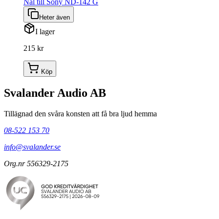
Nål till Sony ND-142 G
Heter även
I lager
215 kr
Köp
Svalander Audio AB
Tillägnad den svåra konsten att få bra ljud hemma
08-522 153 70
info@svalander.se
Org.nr 556329-2175