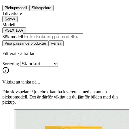
Pickupmodell
Skivspelare
Tillverkare
Sony
▾
Modell
PSLX 100
▾
Sök modell
Visa passande produkter
Rensa
Filtrerat ·
2 träffar
Sortering
Viktigt att tänka på...
Din skivspelare / jukebox kan ha levererats med en annan
pickupmodell. Det är därför viktigt att du jämför bilden med din
pickup.