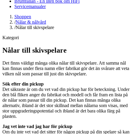
Brumfällan - En liten bok om HiFi
Servicemanualer
Shoppen
/
Nålar & nålvård
/
Nålar till skivspelare
Kategori
Nålar till skivspelare
Det finns väldigt många olika nålar till skivspelare. Att samma nål
kan finnas under flera namn eller fabrikat gör det än svårare att veta
vilken nål som passar till just din skivspelare.
Sök efter din pickup
Det säkraste är om du vet vad din pickup har för beteckning. Under
den blå fliken anger du fabrikat och modell och får fram en lista på
de nålar som passar till din pickup. Det kan finnas många olika
alternativ, ibland är det stor skillnad mellan nålarna som visas, med
stor uppgraderingspotential och ibland är det bara olika färg på
plasten.
Jag vet inte vad jag har för pickup
Om du inte vet vad det sitter för någon pickup på din spelare så kan