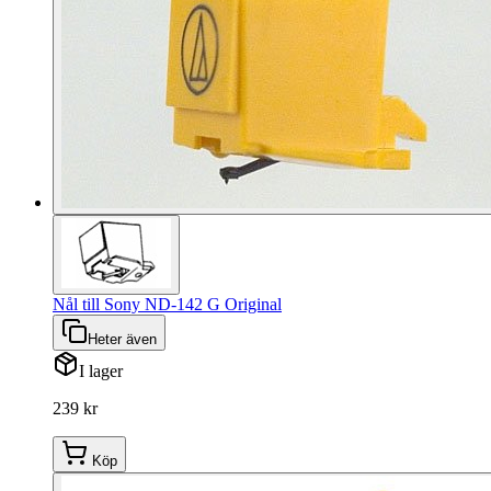
Nål till Sony ND-142 G Original
Heter även
I lager
239 kr
Köp