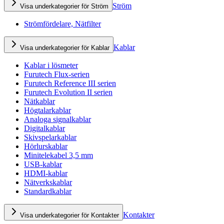
Ström
Visa underkategorier för Ström
Strömfördelare, Nätfilter
Kablar
Visa underkategorier för Kablar
Kablar i lösmeter
Furutech Flux-serien
Furutech Reference III serien
Furutech Evolution II serien
Nätkablar
Högtalarkablar
Analoga signalkablar
Digitalkablar
Skivspelarkablar
Hörlurskablar
Minitelekabel 3,5 mm
USB-kablar
HDMI-kablar
Nätverkskablar
Standardkablar
Kontakter
Visa underkategorier för Kontakter