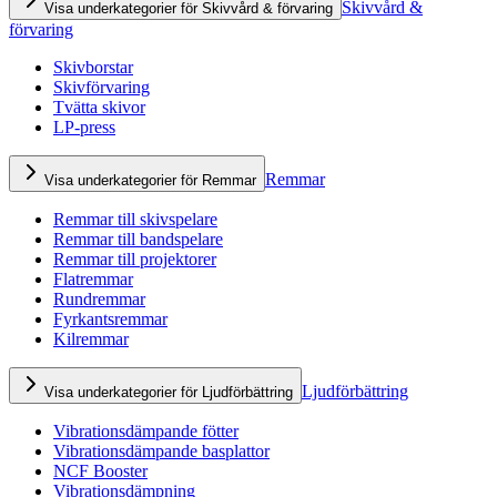
Skivvård &
Visa underkategorier för Skivvård & förvaring
förvaring
Skivborstar
Skivförvaring
Tvätta skivor
LP-press
Remmar
Visa underkategorier för Remmar
Remmar till skivspelare
Remmar till bandspelare
Remmar till projektorer
Flatremmar
Rundremmar
Fyrkantsremmar
Kilremmar
Ljudförbättring
Visa underkategorier för Ljudförbättring
Vibrationsdämpande fötter
Vibrationsdämpande basplattor
NCF Booster
Vibrationsdämpning