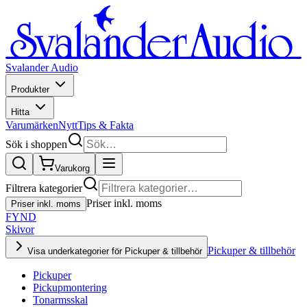
Svalander Audio
Produkter
Hitta
Varumärken
Nytt
Tips & Fakta
Sök i shoppen
Varukorg
Filtrera kategorier
Priser inkl. moms
Priser inkl. moms
FYND
Skivor
Pickuper & tillbehör
Visa underkategorier för Pickuper & tillbehör
Pickuper
Pickupmontering
Tonarmsskal