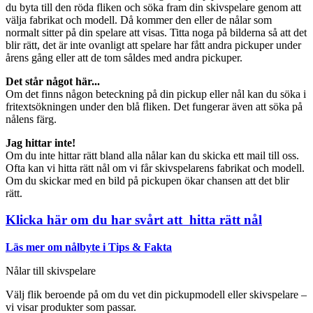
du byta till den röda fliken och söka fram din skivspelare genom att
välja fabrikat och modell. Då kommer den eller de nålar som
normalt sitter på din spelare att visas. Titta noga på bilderna så att det
blir rätt, det är inte ovanligt att spelare har fått andra pickuper under
årens gång eller att de tom såldes med andra pickuper.
Det står något här...
Om det finns någon beteckning på din pickup eller nål kan du söka i
fritextsökningen under den blå fliken. Det fungerar även att söka på
nålens färg.
Jag hittar inte!
Om du inte hittar rätt bland alla nålar kan du skicka ett mail till oss.
Ofta kan vi hitta rätt nål om vi får skivspelarens fabrikat och modell.
Om du skickar med en bild på pickupen ökar chansen att det blir
rätt.
Klicka här om du har svårt att hitta rätt nål
Läs mer om nålbyte i Tips & Fakta
Nålar till skivspelare
Välj flik beroende på om du vet din pickupmodell eller skivspelare –
vi visar produkter som passar.