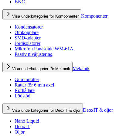
BNC
Komponenter
Visa underkategorier för Komponenter
Kondensatorer
Omkopplare
SMD-adapter
Jordisolatorer
Mikrofon Panasonic WM-61A
Passiv nivåjustering
Mekanik
Visa underkategorier för Mekanik
Gummifötter
Rattar för 6 mm axel
Rörhållare
Lödstöd
DeoxIT & oljor
Visa underkategorier för DeoxIT & oljor
Nano Liquid
DeoxIT
Oljor