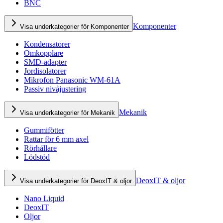
BNC
Komponenter
Visa underkategorier för Komponenter
Kondensatorer
Omkopplare
SMD-adapter
Jordisolatorer
Mikrofon Panasonic WM-61A
Passiv nivåjustering
Mekanik
Visa underkategorier för Mekanik
Gummifötter
Rattar för 6 mm axel
Rörhållare
Lödstöd
DeoxIT & oljor
Visa underkategorier för DeoxIT & oljor
Nano Liquid
DeoxIT
Oljor