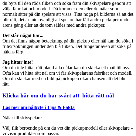
du byta till den röda fliken och söka fram din skivspelare genom att
välja fabrikat och modell. Då kommer den eller de nålar som
normalt sitter på din spelare att visas. Titta noga på bilderna så att det
blir rätt, det är inte ovanligt att spelare har fått andra pickuper under
årens gång eller att de tom såldes med andra pickuper.
Det står något här...
Om det finns någon beteckning på din pickup eller nål kan du söka i
fritextsökningen under den blå fliken. Det fungerar även att söka på
nålens färg.
Jag hittar inte!
Om du inte hittar rätt bland alla nålar kan du skicka ett mail till oss.
Ofta kan vi hitta rätt nål om vi får skivspelarens fabrikat och modell.
Om du skickar med en bild på pickupen ökar chansen att det blir
rätt.
Klicka här om du har svårt att hitta rätt nål
Läs mer om nålbyte i Tips & Fakta
Nålar till skivspelare
Välj flik beroende på om du vet din pickupmodell eller skivspelare –
vi visar produkter som passar.