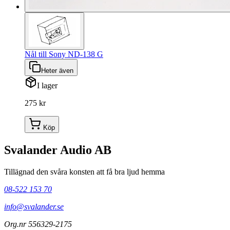
Nål till Sony ND-138 G
Heter även
I lager
275 kr
Köp
Svalander Audio AB
Tillägnad den svåra konsten att få bra ljud hemma
08-522 153 70
info@svalander.se
Org.nr 556329-2175