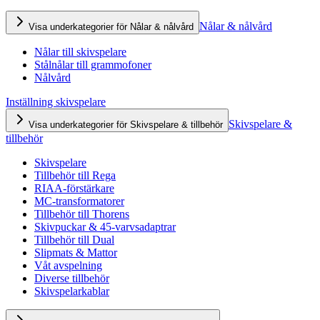
Nålar & nålvård
Visa underkategorier för Nålar & nålvård
Nålar till skivspelare
Stålnålar till grammofoner
Nålvård
Inställning skivspelare
Skivspelare &
Visa underkategorier för Skivspelare & tillbehör
tillbehör
Skivspelare
Tillbehör till Rega
RIAA-förstärkare
MC-transformatorer
Tillbehör till Thorens
Skivpuckar & 45-varvsadaptrar
Tillbehör till Dual
Slipmats & Mattor
Våt avspelning
Diverse tillbehör
Skivspelarkablar