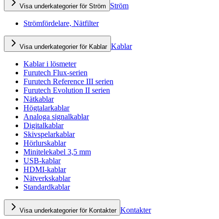
Ström
Visa underkategorier för Ström
Strömfördelare, Nätfilter
Kablar
Visa underkategorier för Kablar
Kablar i lösmeter
Furutech Flux-serien
Furutech Reference III serien
Furutech Evolution II serien
Nätkablar
Högtalarkablar
Analoga signalkablar
Digitalkablar
Skivspelarkablar
Hörlurskablar
Minitelekabel 3,5 mm
USB-kablar
HDMI-kablar
Nätverkskablar
Standardkablar
Kontakter
Visa underkategorier för Kontakter