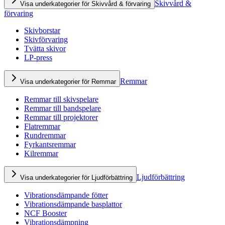
Skivvård &
Visa underkategorier för Skivvård & förvaring
förvaring
Skivborstar
Skivförvaring
Tvätta skivor
LP-press
Remmar
Visa underkategorier för Remmar
Remmar till skivspelare
Remmar till bandspelare
Remmar till projektorer
Flatremmar
Rundremmar
Fyrkantsremmar
Kilremmar
Ljudförbättring
Visa underkategorier för Ljudförbättring
Vibrationsdämpande fötter
Vibrationsdämpande basplattor
NCF Booster
Vibrationsdämpning