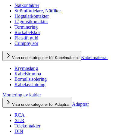
Nätkontakter
Strömfördelare, Nätfilter
Högtalarkontakter
Lågnivåkontakter
Terminering
Rörkabelskor
Flatstift guld
Crimphylsor
Kabelmaterial
Visa underkategorier för Kabelmaterial
Krympslang
Kabelstrumpa
Bomullsisolering
Kabelavslutning
Montering av kablar
Adaptrar
Visa underkategorier för Adaptrar
RCA
XLR
Telekontakter
DIN