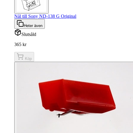
Nål till Sony ND-138 G Original
Heter även
Slutsåld
365 kr
Köp