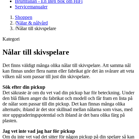
Brumfällan - En liten bok om HiFi
Servicemanualer
Shoppen
/
Nålar & nålvård
/
Nålar till skivspelare
Kategori
Nålar till skivspelare
Det finns väldigt många olika nålar till skivspelare. Att samma nål
kan finnas under flera namn eller fabrikat gör det än svårare att veta
vilken nål som passar till just din skivspelare.
Sök efter din pickup
Det säkraste är om du vet vad din pickup har för beteckning. Under
den blå fliken anger du fabrikat och modell och får fram en lista på
de nålar som passar till din pickup. Det kan finnas många olika
alternativ, ibland är det stor skillnad mellan nålarna som visas, med
stor uppgraderingspotential och ibland är det bara olika färg på
plasten.
Jag vet inte vad jag har för pickup
Om du inte vet vad det sitter för någon pickup på din spelare så kan