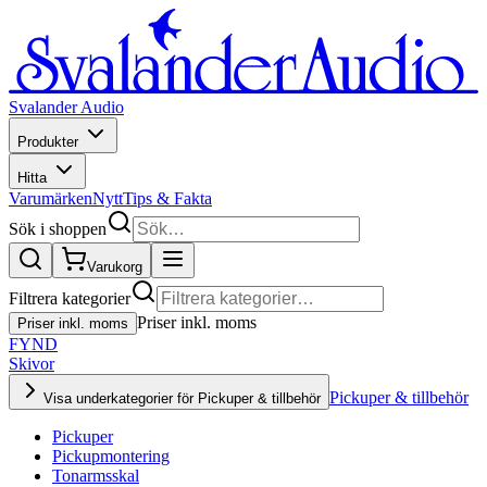
Svalander Audio
Produkter
Hitta
Varumärken
Nytt
Tips & Fakta
Sök i shoppen
Varukorg
Filtrera kategorier
Priser inkl. moms
Priser inkl. moms
FYND
Skivor
Pickuper & tillbehör
Visa underkategorier för Pickuper & tillbehör
Pickuper
Pickupmontering
Tonarmsskal