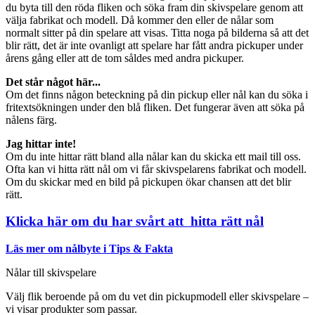
du byta till den röda fliken och söka fram din skivspelare genom att
välja fabrikat och modell. Då kommer den eller de nålar som
normalt sitter på din spelare att visas. Titta noga på bilderna så att det
blir rätt, det är inte ovanligt att spelare har fått andra pickuper under
årens gång eller att de tom såldes med andra pickuper.
Det står något här...
Om det finns någon beteckning på din pickup eller nål kan du söka i
fritextsökningen under den blå fliken. Det fungerar även att söka på
nålens färg.
Jag hittar inte!
Om du inte hittar rätt bland alla nålar kan du skicka ett mail till oss.
Ofta kan vi hitta rätt nål om vi får skivspelarens fabrikat och modell.
Om du skickar med en bild på pickupen ökar chansen att det blir
rätt.
Klicka här om du har svårt att hitta rätt nål
Läs mer om nålbyte i Tips & Fakta
Nålar till skivspelare
Välj flik beroende på om du vet din pickupmodell eller skivspelare –
vi visar produkter som passar.