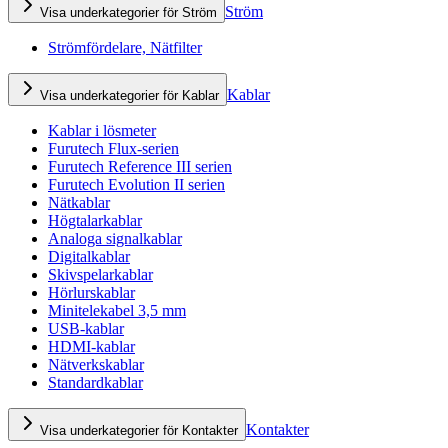
Ström
Visa underkategorier för Ström
Strömfördelare, Nätfilter
Kablar
Visa underkategorier för Kablar
Kablar i lösmeter
Furutech Flux-serien
Furutech Reference III serien
Furutech Evolution II serien
Nätkablar
Högtalarkablar
Analoga signalkablar
Digitalkablar
Skivspelarkablar
Hörlurskablar
Minitelekabel 3,5 mm
USB-kablar
HDMI-kablar
Nätverkskablar
Standardkablar
Kontakter
Visa underkategorier för Kontakter