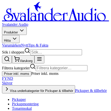
Svalander Audio
Produkter
Hitta
Varumärken
Nytt
Tips & Fakta
Sök i shoppen
Varukorg
Filtrera kategorier
Priser inkl. moms
Priser inkl. moms
FYND
Skivor
Pickuper & tillbehör
Visa underkategorier för Pickuper & tillbehör
Pickuper
Pickupmontering
Tonarmsskal