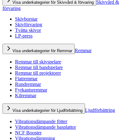
Skivvård &
Visa underkategorier för Skivvård & förvaring
förvaring
Skivborstar
Skivförvaring
Tvätta skivor
LP-press
Remmar
Visa underkategorier för Remmar
Remmar till skivspelare
Remmar till bandspelare
Remmar till projektorer
Flatremmar
Rundremmar
Fyrkantsremmar
Kilremmar
Ljudförbättring
Visa underkategorier för Ljudförbättring
Vibrationsdämpande fötter
Vibrationsdämpande basplattor
NCF Booster
Vibrationsdämpning