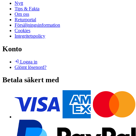
Nytt
Tips & Fakta
Om oss
Returportal
Försäljningsinformation
Cookies
Integritetspolicy
Konto
Logga in
Glömt lösenord?
Betala säkert med