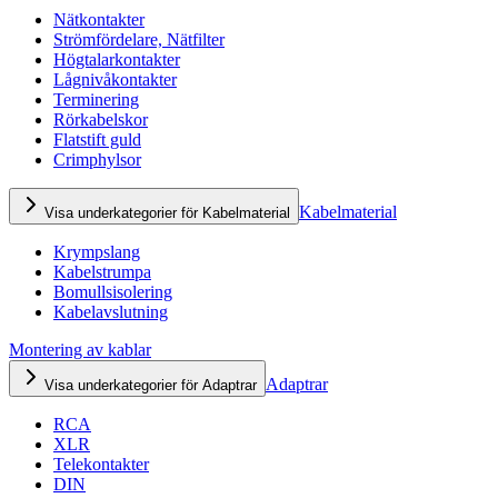
Nätkontakter
Strömfördelare, Nätfilter
Högtalarkontakter
Lågnivåkontakter
Terminering
Rörkabelskor
Flatstift guld
Crimphylsor
Kabelmaterial
Visa underkategorier för Kabelmaterial
Krympslang
Kabelstrumpa
Bomullsisolering
Kabelavslutning
Montering av kablar
Adaptrar
Visa underkategorier för Adaptrar
RCA
XLR
Telekontakter
DIN