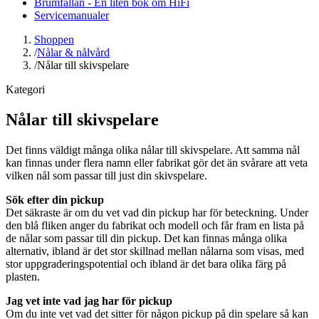
Brumfällan - En liten bok om HiFi
Servicemanualer
Shoppen
/
Nålar & nålvård
/
Nålar till skivspelare
Kategori
Nålar till skivspelare
Det finns väldigt många olika nålar till skivspelare. Att samma nål
kan finnas under flera namn eller fabrikat gör det än svårare att veta
vilken nål som passar till just din skivspelare.
Sök efter din pickup
Det säkraste är om du vet vad din pickup har för beteckning. Under
den blå fliken anger du fabrikat och modell och får fram en lista på
de nålar som passar till din pickup. Det kan finnas många olika
alternativ, ibland är det stor skillnad mellan nålarna som visas, med
stor uppgraderingspotential och ibland är det bara olika färg på
plasten.
Jag vet inte vad jag har för pickup
Om du inte vet vad det sitter för någon pickup på din spelare så kan