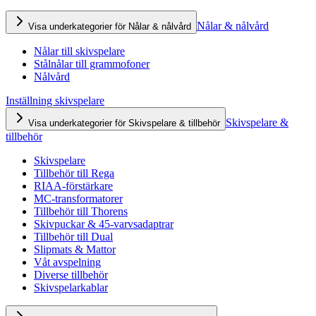
Nålar & nålvård
Visa underkategorier för Nålar & nålvård
Nålar till skivspelare
Stålnålar till grammofoner
Nålvård
Inställning skivspelare
Skivspelare &
Visa underkategorier för Skivspelare & tillbehör
tillbehör
Skivspelare
Tillbehör till Rega
RIAA-förstärkare
MC-transformatorer
Tillbehör till Thorens
Skivpuckar & 45-varvsadaptrar
Tillbehör till Dual
Slipmats & Mattor
Våt avspelning
Diverse tillbehör
Skivspelarkablar