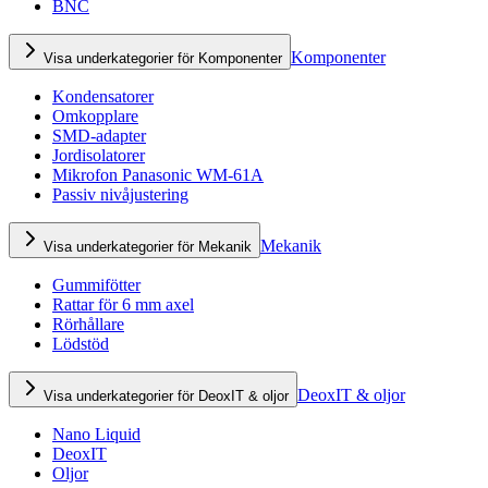
BNC
Komponenter
Visa underkategorier för Komponenter
Kondensatorer
Omkopplare
SMD-adapter
Jordisolatorer
Mikrofon Panasonic WM-61A
Passiv nivåjustering
Mekanik
Visa underkategorier för Mekanik
Gummifötter
Rattar för 6 mm axel
Rörhållare
Lödstöd
DeoxIT & oljor
Visa underkategorier för DeoxIT & oljor
Nano Liquid
DeoxIT
Oljor