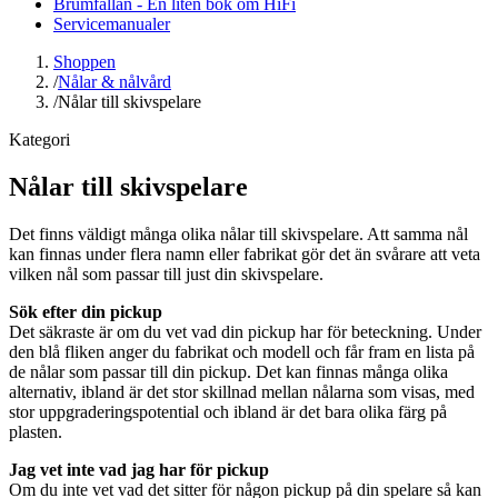
Brumfällan - En liten bok om HiFi
Servicemanualer
Shoppen
/
Nålar & nålvård
/
Nålar till skivspelare
Kategori
Nålar till skivspelare
Det finns väldigt många olika nålar till skivspelare. Att samma nål
kan finnas under flera namn eller fabrikat gör det än svårare att veta
vilken nål som passar till just din skivspelare.
Sök efter din pickup
Det säkraste är om du vet vad din pickup har för beteckning. Under
den blå fliken anger du fabrikat och modell och får fram en lista på
de nålar som passar till din pickup. Det kan finnas många olika
alternativ, ibland är det stor skillnad mellan nålarna som visas, med
stor uppgraderingspotential och ibland är det bara olika färg på
plasten.
Jag vet inte vad jag har för pickup
Om du inte vet vad det sitter för någon pickup på din spelare så kan