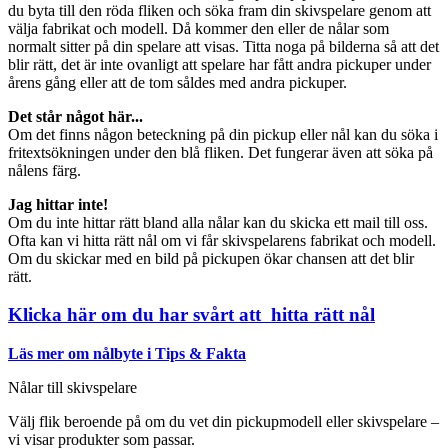
du byta till den röda fliken och söka fram din skivspelare genom att
välja fabrikat och modell. Då kommer den eller de nålar som
normalt sitter på din spelare att visas. Titta noga på bilderna så att det
blir rätt, det är inte ovanligt att spelare har fått andra pickuper under
årens gång eller att de tom såldes med andra pickuper.
Det står något här...
Om det finns någon beteckning på din pickup eller nål kan du söka i
fritextsökningen under den blå fliken. Det fungerar även att söka på
nålens färg.
Jag hittar inte!
Om du inte hittar rätt bland alla nålar kan du skicka ett mail till oss.
Ofta kan vi hitta rätt nål om vi får skivspelarens fabrikat och modell.
Om du skickar med en bild på pickupen ökar chansen att det blir
rätt.
Klicka här om du har svårt att hitta rätt nål
Läs mer om nålbyte i Tips & Fakta
Nålar till skivspelare
Välj flik beroende på om du vet din pickupmodell eller skivspelare –
vi visar produkter som passar.