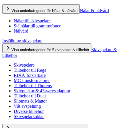
Nålar & nålvård
Visa underkategorier för Nålar & nålvård
Nålar till skivspelare
Stålnålar till grammofoner
Nålvård
Inställning skivspelare
Skivspelare &
Visa underkategorier för Skivspelare & tillbehör
tillbehör
Skivspelare
Tillbehör till Rega
RIAA-förstärkare
MC-transformatorer
Tillbehör till Thorens
Skivpuckar & 45-varvsadaptrar
Tillbehör till Dual
Slipmats & Mattor
Våt avspelning
Diverse tillbehör
Skivspelarkablar