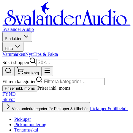
Svalander Audio
Produkter
Hitta
Varumärken
Nytt
Tips & Fakta
Sök i shoppen
Varukorg
Filtrera kategorier
Priser inkl. moms
Priser inkl. moms
FYND
Skivor
Pickuper & tillbehör
Visa underkategorier för Pickuper & tillbehör
Pickuper
Pickupmontering
Tonarmsskal