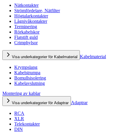
Nätkontakter
Strömfördelare, Nätfilter
Högtalarkontakter
Lågnivåkontakter
Terminering
Rörkabelskor
Flatstift guld
Crimphylsor
Kabelmaterial
Visa underkategorier för Kabelmaterial
Krympslang
Kabelstrumpa
Bomullsisolering
Kabelavslutning
Montering av kablar
Adaptrar
Visa underkategorier för Adaptrar
RCA
XLR
Telekontakter
DIN