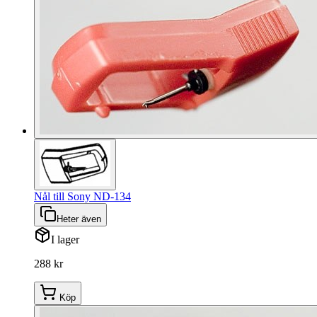
Nål till Sony ND-134
Heter även
I lager
288 kr
Köp