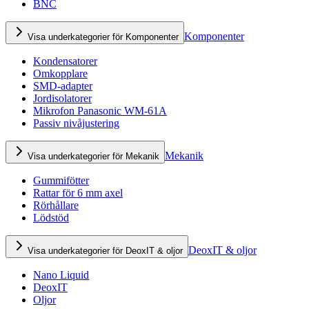
BNC
Komponenter
Visa underkategorier för Komponenter
Kondensatorer
Omkopplare
SMD-adapter
Jordisolatorer
Mikrofon Panasonic WM-61A
Passiv nivåjustering
Mekanik
Visa underkategorier för Mekanik
Gummifötter
Rattar för 6 mm axel
Rörhållare
Lödstöd
DeoxIT & oljor
Visa underkategorier för DeoxIT & oljor
Nano Liquid
DeoxIT
Oljor