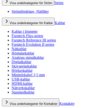
Ström
Visa underkategorier för Ström
Strömfördelare, Nätfilter
Kablar
Visa underkategorier för Kablar
Kablar i lösmeter
Furutech Flux-serien
Furutech Reference III serien
Furutech Evolution II serien
Nätkablar
Högtalarkablar
Analoga signalkablar
Digitalkablar
Skivspelarkablar
Hörlurskablar
Minitelekabel 3,5 mm
USB-kablar
HDMI-kablar
Nätverkskablar
Standardkablar
Kontakter
Visa underkategorier för Kontakter