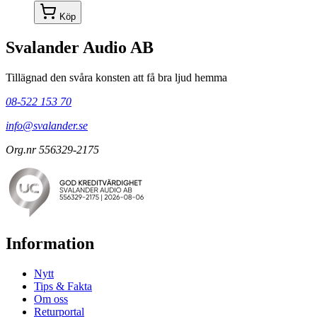
Köp
Svalander Audio AB
Tillägnad den svåra konsten att få bra ljud hemma
08-522 153 70
info@svalander.se
Org.nr 556329-2175
Information
Nytt
Tips & Fakta
Om oss
Returportal