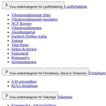
Ljudförbättring
Visa underkategorier för Ljudförbättring
Vibrationsdämpande fötter
Vibrationsdämpande basplattor
NCF Booster
Vibrationsdämpning
Akustikmaterial
Furutech DeMag Alpha
Antistat
Tube Rings
Spikes & brickor
Faskontroll
Rumsanalys
Strömoptimering
Förstärkare
Visa underkategorier för Förstärkare, Dacar & Streamers
A/D-omvandlare
RIAA-förstärkare
Säkringar
Visa underkategorier för Säkringar
Klangmodul - Säkringshållare