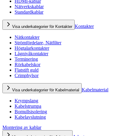
HDMI-kablar
Nätverkskablar
Standardkablar
Kontakter
Visa underkategorier för Kontakter
Nätkontakter
Strömfördelare, Nätfilter
Högtalarkontakter
Lågnivåkontakter
Terminering
Rörkabelskor
Flatstift guld
Crimphylsor
Kabelmaterial
Visa underkategorier för Kabelmaterial
Krympslang
Kabelstrumpa
Bomullsisolering
Kabelavslutning
Montering av kablar