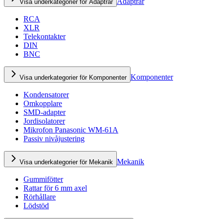
Adaptrar
Visa underkategorier för Adaptrar
RCA
XLR
Telekontakter
DIN
BNC
Komponenter
Visa underkategorier för Komponenter
Kondensatorer
Omkopplare
SMD-adapter
Jordisolatorer
Mikrofon Panasonic WM-61A
Passiv nivåjustering
Mekanik
Visa underkategorier för Mekanik
Gummifötter
Rattar för 6 mm axel
Rörhållare
Lödstöd