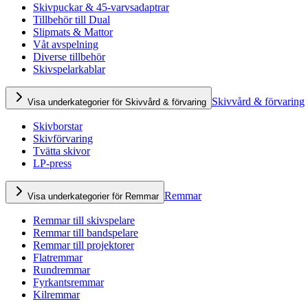
Skivpuckar & 45-varvsadaptrar
Tillbehör till Dual
Slipmats & Mattor
Våt avspelning
Diverse tillbehör
Skivspelarkablar
Skivvård & förvaring
Visa underkategorier för Skivvård & förvaring
Skivborstar
Skivförvaring
Tvätta skivor
LP-press
Remmar
Visa underkategorier för Remmar
Remmar till skivspelare
Remmar till bandspelare
Remmar till projektorer
Flatremmar
Rundremmar
Fyrkantsremmar
Kilremmar