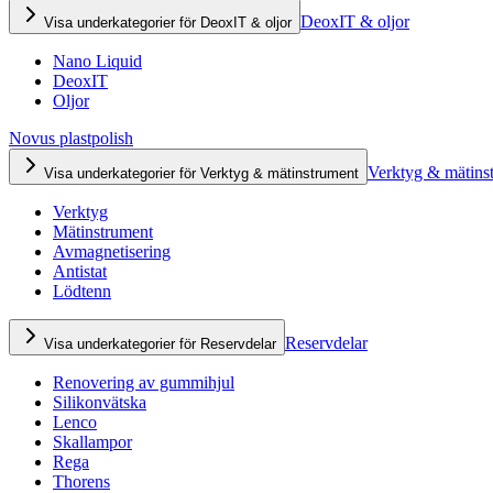
DeoxIT & oljor
Visa underkategorier för DeoxIT & oljor
Nano Liquid
DeoxIT
Oljor
Novus plastpolish
Verktyg & mätins
Visa underkategorier för Verktyg & mätinstrument
Verktyg
Mätinstrument
Avmagnetisering
Antistat
Lödtenn
Reservdelar
Visa underkategorier för Reservdelar
Renovering av gummihjul
Silikonvätska
Lenco
Skallampor
Rega
Thorens