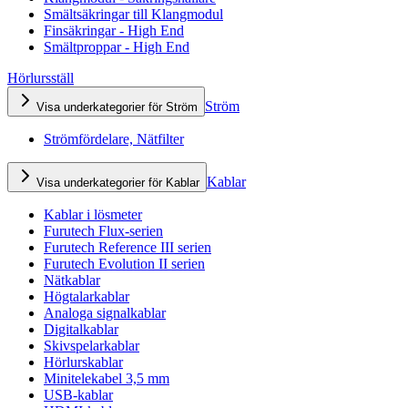
Smältsäkringar till Klangmodul
Finsäkringar - High End
Smältproppar - High End
Hörlursställ
Ström
Visa underkategorier för Ström
Strömfördelare, Nätfilter
Kablar
Visa underkategorier för Kablar
Kablar i lösmeter
Furutech Flux-serien
Furutech Reference III serien
Furutech Evolution II serien
Nätkablar
Högtalarkablar
Analoga signalkablar
Digitalkablar
Skivspelarkablar
Hörlurskablar
Minitelekabel 3,5 mm
USB-kablar