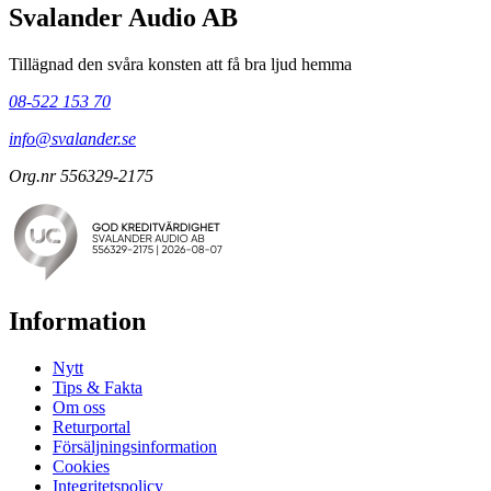
Svalander Audio AB
Tillägnad den svåra konsten att få bra ljud hemma
08-522 153 70
info@svalander.se
Org.nr 556329-2175
Information
Nytt
Tips & Fakta
Om oss
Returportal
Försäljningsinformation
Cookies
Integritetspolicy