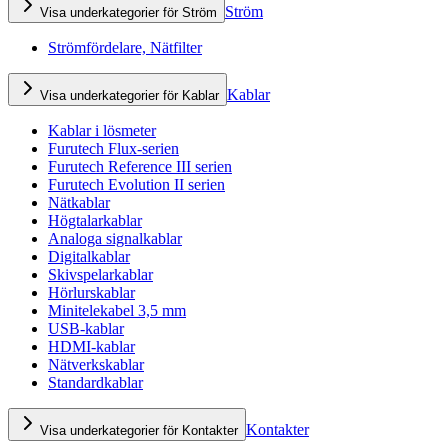
Ström
Visa underkategorier för Ström
Strömfördelare, Nätfilter
Kablar
Visa underkategorier för Kablar
Kablar i lösmeter
Furutech Flux-serien
Furutech Reference III serien
Furutech Evolution II serien
Nätkablar
Högtalarkablar
Analoga signalkablar
Digitalkablar
Skivspelarkablar
Hörlurskablar
Minitelekabel 3,5 mm
USB-kablar
HDMI-kablar
Nätverkskablar
Standardkablar
Kontakter
Visa underkategorier för Kontakter