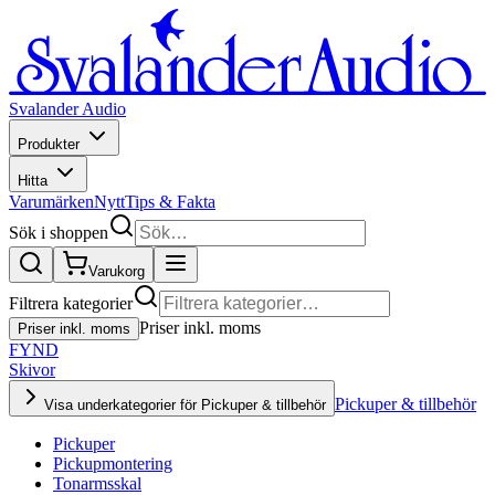
Svalander Audio
Produkter
Hitta
Varumärken
Nytt
Tips & Fakta
Sök i shoppen
Varukorg
Filtrera kategorier
Priser inkl. moms
Priser inkl. moms
FYND
Skivor
Pickuper & tillbehör
Visa underkategorier för Pickuper & tillbehör
Pickuper
Pickupmontering
Tonarmsskal