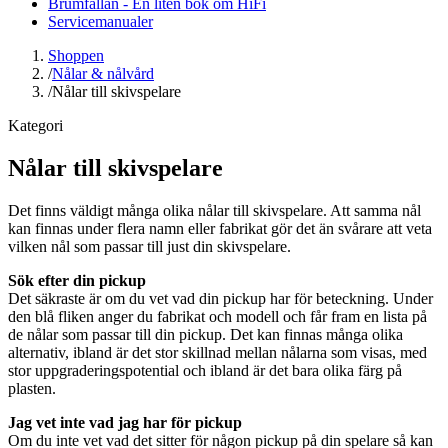
Brumfällan - En liten bok om HiFi
Servicemanualer
Shoppen
/
Nålar & nålvård
/
Nålar till skivspelare
Kategori
Nålar till skivspelare
Det finns väldigt många olika nålar till skivspelare. Att samma nål
kan finnas under flera namn eller fabrikat gör det än svårare att veta
vilken nål som passar till just din skivspelare.
Sök efter din pickup
Det säkraste är om du vet vad din pickup har för beteckning. Under
den blå fliken anger du fabrikat och modell och får fram en lista på
de nålar som passar till din pickup. Det kan finnas många olika
alternativ, ibland är det stor skillnad mellan nålarna som visas, med
stor uppgraderingspotential och ibland är det bara olika färg på
plasten.
Jag vet inte vad jag har för pickup
Om du inte vet vad det sitter för någon pickup på din spelare så kan