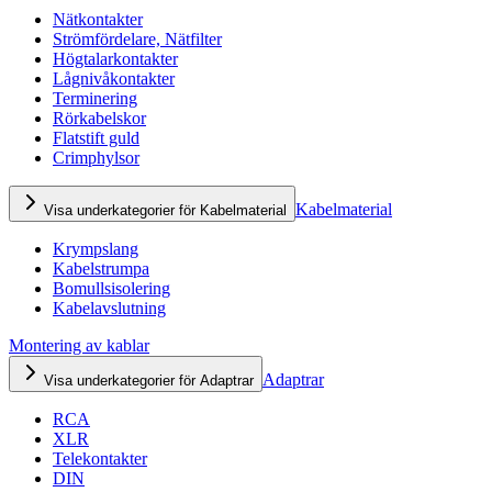
Nätkontakter
Strömfördelare, Nätfilter
Högtalarkontakter
Lågnivåkontakter
Terminering
Rörkabelskor
Flatstift guld
Crimphylsor
Kabelmaterial
Visa underkategorier för Kabelmaterial
Krympslang
Kabelstrumpa
Bomullsisolering
Kabelavslutning
Montering av kablar
Adaptrar
Visa underkategorier för Adaptrar
RCA
XLR
Telekontakter
DIN