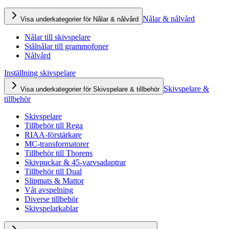
Nålar & nålvård
Visa underkategorier för Nålar & nålvård
Nålar till skivspelare
Stålnålar till grammofoner
Nålvård
Inställning skivspelare
Skivspelare &
Visa underkategorier för Skivspelare & tillbehör
tillbehör
Skivspelare
Tillbehör till Rega
RIAA-förstärkare
MC-transformatorer
Tillbehör till Thorens
Skivpuckar & 45-varvsadaptrar
Tillbehör till Dual
Slipmats & Mattor
Våt avspelning
Diverse tillbehör
Skivspelarkablar