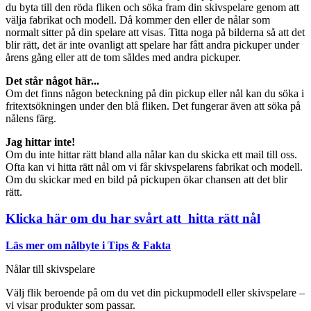
du byta till den röda fliken och söka fram din skivspelare genom att
välja fabrikat och modell. Då kommer den eller de nålar som
normalt sitter på din spelare att visas. Titta noga på bilderna så att det
blir rätt, det är inte ovanligt att spelare har fått andra pickuper under
årens gång eller att de tom såldes med andra pickuper.
Det står något här...
Om det finns någon beteckning på din pickup eller nål kan du söka i
fritextsökningen under den blå fliken. Det fungerar även att söka på
nålens färg.
Jag hittar inte!
Om du inte hittar rätt bland alla nålar kan du skicka ett mail till oss.
Ofta kan vi hitta rätt nål om vi får skivspelarens fabrikat och modell.
Om du skickar med en bild på pickupen ökar chansen att det blir
rätt.
Klicka här om du har svårt att hitta rätt nål
Läs mer om nålbyte i Tips & Fakta
Nålar till skivspelare
Välj flik beroende på om du vet din pickupmodell eller skivspelare –
vi visar produkter som passar.