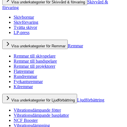
Skivvård &
Visa underkategorier för Skivvård & förvaring
förvaring
Skivborstar
Skivförvaring
Tvätta skivor
LP-press
Remmar
Visa underkategorier för Remmar
Remmar till skivspelare
Remmar till bandspelare
Remmar till projektorer
Flatremmar
Rundremmar
Fyrkantsremmar
Kilremmar
Ljudförbättring
Visa underkategorier för Ljudförbättring
Vibrationsdämpande fötter
Vibrationsdämpande basplattor
NCF Booster
Vibrationsdämpning