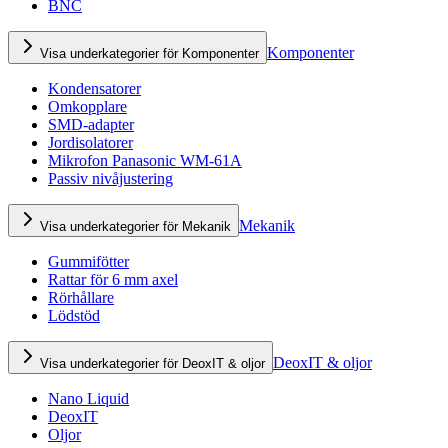
BNC
Komponenter
Visa underkategorier för Komponenter
Kondensatorer
Omkopplare
SMD-adapter
Jordisolatorer
Mikrofon Panasonic WM-61A
Passiv nivåjustering
Mekanik
Visa underkategorier för Mekanik
Gummifötter
Rattar för 6 mm axel
Rörhållare
Lödstöd
DeoxIT & oljor
Visa underkategorier för DeoxIT & oljor
Nano Liquid
DeoxIT
Oljor