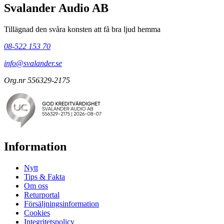
Svalander Audio AB
Tillägnad den svåra konsten att få bra ljud hemma
08-522 153 70
info@svalander.se
Org.nr 556329-2175
Information
Nytt
Tips & Fakta
Om oss
Returportal
Försäljningsinformation
Cookies
Integritetspolicy