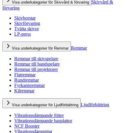
Skivvård &
Visa underkategorier för Skivvård & förvaring
förvaring
Skivborstar
Skivförvaring
Tvätta skivor
LP-press
Remmar
Visa underkategorier för Remmar
Remmar till skivspelare
Remmar till bandspelare
Remmar till projektorer
Flatremmar
Rundremmar
Fyrkantsremmar
Kilremmar
Ljudförbättring
Visa underkategorier för Ljudförbättring
Vibrationsdämpande fötter
Vibrationsdämpande basplattor
NCF Booster
Vibrationsdämpning