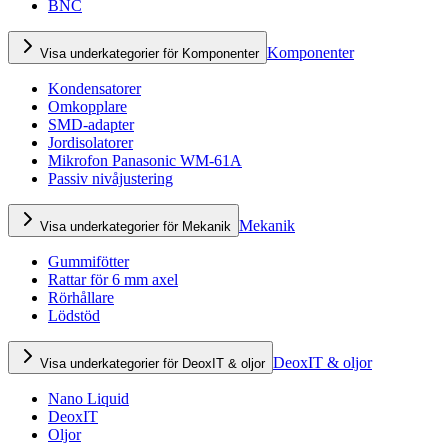
BNC
Komponenter
Visa underkategorier för Komponenter
Kondensatorer
Omkopplare
SMD-adapter
Jordisolatorer
Mikrofon Panasonic WM-61A
Passiv nivåjustering
Mekanik
Visa underkategorier för Mekanik
Gummifötter
Rattar för 6 mm axel
Rörhållare
Lödstöd
DeoxIT & oljor
Visa underkategorier för DeoxIT & oljor
Nano Liquid
DeoxIT
Oljor