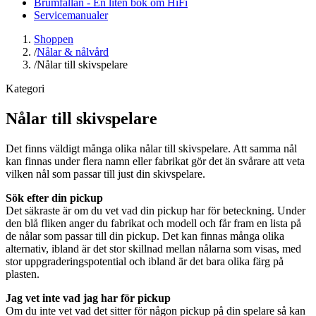
Brumfällan - En liten bok om HiFi
Servicemanualer
Shoppen
/
Nålar & nålvård
/
Nålar till skivspelare
Kategori
Nålar till skivspelare
Det finns väldigt många olika nålar till skivspelare. Att samma nål
kan finnas under flera namn eller fabrikat gör det än svårare att veta
vilken nål som passar till just din skivspelare.
Sök efter din pickup
Det säkraste är om du vet vad din pickup har för beteckning. Under
den blå fliken anger du fabrikat och modell och får fram en lista på
de nålar som passar till din pickup. Det kan finnas många olika
alternativ, ibland är det stor skillnad mellan nålarna som visas, med
stor uppgraderingspotential och ibland är det bara olika färg på
plasten.
Jag vet inte vad jag har för pickup
Om du inte vet vad det sitter för någon pickup på din spelare så kan