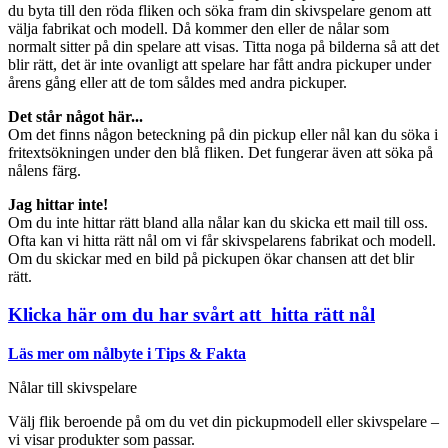
du byta till den röda fliken och söka fram din skivspelare genom att
välja fabrikat och modell. Då kommer den eller de nålar som
normalt sitter på din spelare att visas. Titta noga på bilderna så att det
blir rätt, det är inte ovanligt att spelare har fått andra pickuper under
årens gång eller att de tom såldes med andra pickuper.
Det står något här...
Om det finns någon beteckning på din pickup eller nål kan du söka i
fritextsökningen under den blå fliken. Det fungerar även att söka på
nålens färg.
Jag hittar inte!
Om du inte hittar rätt bland alla nålar kan du skicka ett mail till oss.
Ofta kan vi hitta rätt nål om vi får skivspelarens fabrikat och modell.
Om du skickar med en bild på pickupen ökar chansen att det blir
rätt.
Klicka här om du har svårt att hitta rätt nål
Läs mer om nålbyte i Tips & Fakta
Nålar till skivspelare
Välj flik beroende på om du vet din pickupmodell eller skivspelare –
vi visar produkter som passar.