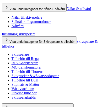
Nålar & nålvård
Visa underkategorier för Nålar & nålvård
Nålar till skivspelare
Stålnålar till grammofoner
Nålvård
Inställning skivspelare
Skivspelare &
Visa underkategorier för Skivspelare & tillbehör
tillbehör
Skivspelare
Tillbehör till Rega
RIAA-förstärkare
MC-transformatorer
Tillbehör till Thorens
Skivpuckar & 45-varvsadaptrar
Tillbehör till Dual
Slipmats & Mattor
Våt avspelning
Diverse tillbehör
Skivspelarkablar