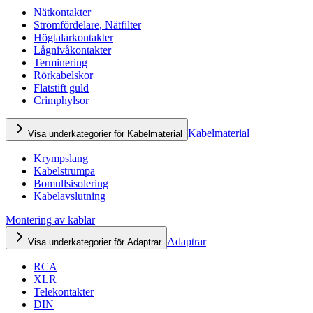
Nätkontakter
Strömfördelare, Nätfilter
Högtalarkontakter
Lågnivåkontakter
Terminering
Rörkabelskor
Flatstift guld
Crimphylsor
Kabelmaterial
Visa underkategorier för Kabelmaterial
Krympslang
Kabelstrumpa
Bomullsisolering
Kabelavslutning
Montering av kablar
Adaptrar
Visa underkategorier för Adaptrar
RCA
XLR
Telekontakter
DIN