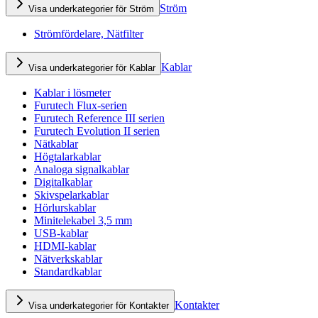
Ström
Visa underkategorier för Ström
Strömfördelare, Nätfilter
Kablar
Visa underkategorier för Kablar
Kablar i lösmeter
Furutech Flux-serien
Furutech Reference III serien
Furutech Evolution II serien
Nätkablar
Högtalarkablar
Analoga signalkablar
Digitalkablar
Skivspelarkablar
Hörlurskablar
Minitelekabel 3,5 mm
USB-kablar
HDMI-kablar
Nätverkskablar
Standardkablar
Kontakter
Visa underkategorier för Kontakter