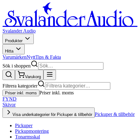
Svalander Audio
Produkter
Hitta
Varumärken
Nytt
Tips & Fakta
Sök i shoppen
Varukorg
Filtrera kategorier
Priser inkl. moms
Priser inkl. moms
FYND
Skivor
Pickuper & tillbehör
Visa underkategorier för Pickuper & tillbehör
Pickuper
Pickupmontering
Tonarmsskal