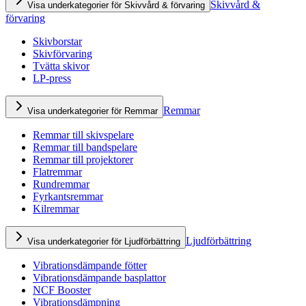
Skivvård &
Visa underkategorier för Skivvård & förvaring
förvaring
Skivborstar
Skivförvaring
Tvätta skivor
LP-press
Remmar
Visa underkategorier för Remmar
Remmar till skivspelare
Remmar till bandspelare
Remmar till projektorer
Flatremmar
Rundremmar
Fyrkantsremmar
Kilremmar
Ljudförbättring
Visa underkategorier för Ljudförbättring
Vibrationsdämpande fötter
Vibrationsdämpande basplattor
NCF Booster
Vibrationsdämpning