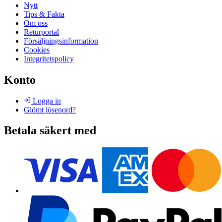
Nytt
Tips & Fakta
Om oss
Returportal
Försäljningsinformation
Cookies
Integritetspolicy
Konto
Logga in
Glömt lösenord?
Betala säkert med