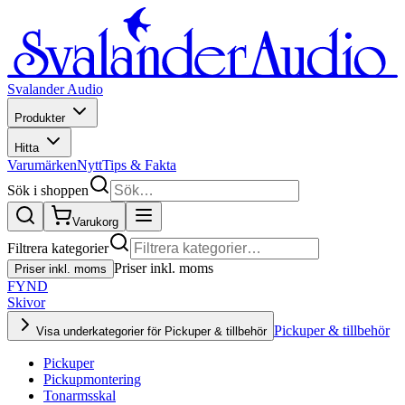
Svalander Audio
Produkter
Hitta
Varumärken
Nytt
Tips & Fakta
Sök i shoppen
Varukorg
Filtrera kategorier
Priser inkl. moms
Priser inkl. moms
FYND
Skivor
Pickuper & tillbehör
Visa underkategorier för Pickuper & tillbehör
Pickuper
Pickupmontering
Tonarmsskal