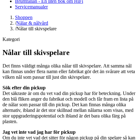
Brumfällan - En liten bok om HiFi
Servicemanualer
Shoppen
/
Nålar & nålvård
/
Nålar till skivspelare
Kategori
Nålar till skivspelare
Det finns väldigt många olika nålar till skivspelare. Att samma nål
kan finnas under flera namn eller fabrikat gör det än svårare att veta
vilken nål som passar till just din skivspelare.
Sök efter din pickup
Det säkraste är om du vet vad din pickup har för beteckning. Under
den blå fliken anger du fabrikat och modell och får fram en lista på
de nålar som passar till din pickup. Det kan finnas många olika
alternativ, ibland är det stor skillnad mellan nålarna som visas, med
stor uppgraderingspotential och ibland är det bara olika färg på
plasten.
Jag vet inte vad jag har för pickup
Om du inte vet vad det sitter för någon pickup på din spelare så kan