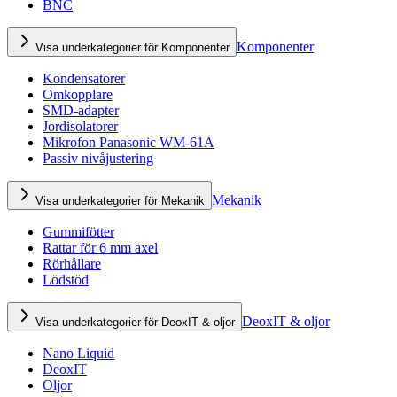
BNC
Komponenter
Visa underkategorier för Komponenter
Kondensatorer
Omkopplare
SMD-adapter
Jordisolatorer
Mikrofon Panasonic WM-61A
Passiv nivåjustering
Mekanik
Visa underkategorier för Mekanik
Gummifötter
Rattar för 6 mm axel
Rörhållare
Lödstöd
DeoxIT & oljor
Visa underkategorier för DeoxIT & oljor
Nano Liquid
DeoxIT
Oljor