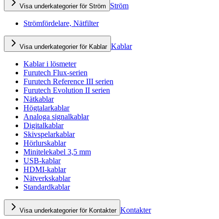
Ström
Visa underkategorier för Ström
Strömfördelare, Nätfilter
Kablar
Visa underkategorier för Kablar
Kablar i lösmeter
Furutech Flux-serien
Furutech Reference III serien
Furutech Evolution II serien
Nätkablar
Högtalarkablar
Analoga signalkablar
Digitalkablar
Skivspelarkablar
Hörlurskablar
Minitelekabel 3,5 mm
USB-kablar
HDMI-kablar
Nätverkskablar
Standardkablar
Kontakter
Visa underkategorier för Kontakter