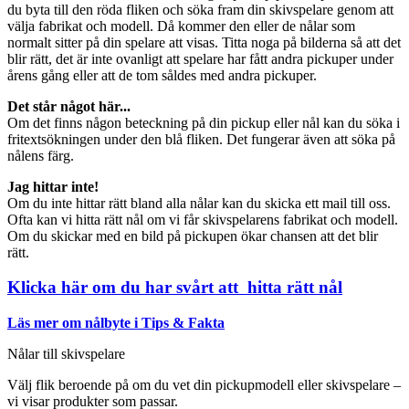
du byta till den röda fliken och söka fram din skivspelare genom att
välja fabrikat och modell. Då kommer den eller de nålar som
normalt sitter på din spelare att visas. Titta noga på bilderna så att det
blir rätt, det är inte ovanligt att spelare har fått andra pickuper under
årens gång eller att de tom såldes med andra pickuper.
Det står något här...
Om det finns någon beteckning på din pickup eller nål kan du söka i
fritextsökningen under den blå fliken. Det fungerar även att söka på
nålens färg.
Jag hittar inte!
Om du inte hittar rätt bland alla nålar kan du skicka ett mail till oss.
Ofta kan vi hitta rätt nål om vi får skivspelarens fabrikat och modell.
Om du skickar med en bild på pickupen ökar chansen att det blir
rätt.
Klicka här om du har svårt att hitta rätt nål
Läs mer om nålbyte i Tips & Fakta
Nålar till skivspelare
Välj flik beroende på om du vet din pickupmodell eller skivspelare –
vi visar produkter som passar.