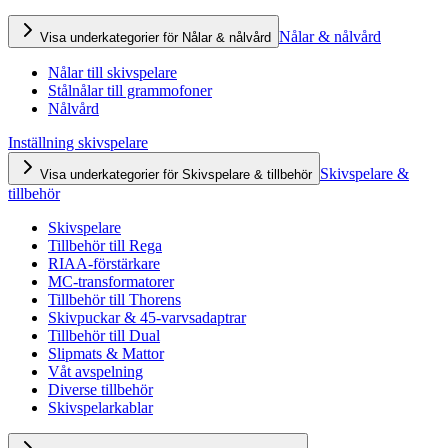
Nålar & nålvård
Visa underkategorier för Nålar & nålvård
Nålar till skivspelare
Stålnålar till grammofoner
Nålvård
Inställning skivspelare
Skivspelare &
Visa underkategorier för Skivspelare & tillbehör
tillbehör
Skivspelare
Tillbehör till Rega
RIAA-förstärkare
MC-transformatorer
Tillbehör till Thorens
Skivpuckar & 45-varvsadaptrar
Tillbehör till Dual
Slipmats & Mattor
Våt avspelning
Diverse tillbehör
Skivspelarkablar