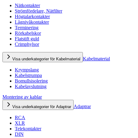
Nätkontakter
Strömfördelare, Nätfilter
Högtalarkontakter
Lågnivåkontakter
Terminering
Rörkabelskor
Flatstift guld
Crimphylsor
Kabelmaterial
Visa underkategorier för Kabelmaterial
Krympslang
Kabelstrumpa
Bomullsisolering
Kabelavslutning
Montering av kablar
Adaptrar
Visa underkategorier för Adaptrar
RCA
XLR
Telekontakter
DIN