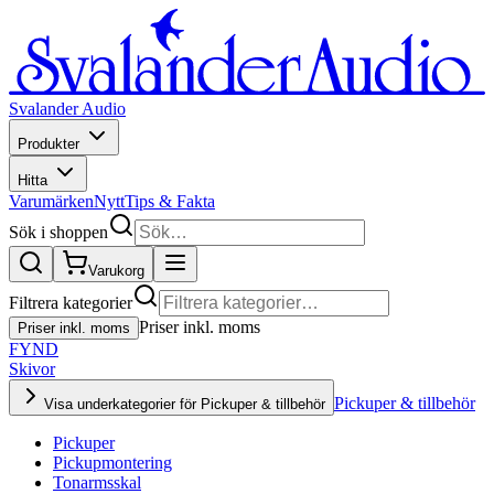
Svalander Audio
Produkter
Hitta
Varumärken
Nytt
Tips & Fakta
Sök i shoppen
Varukorg
Filtrera kategorier
Priser inkl. moms
Priser inkl. moms
FYND
Skivor
Pickuper & tillbehör
Visa underkategorier för Pickuper & tillbehör
Pickuper
Pickupmontering
Tonarmsskal