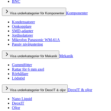
BNC
Komponenter
Visa underkategorier för Komponenter
Kondensatorer
Omkopplare
SMD-adapter
Jordisolatorer
Mikrofon Panasonic WM-61A
Passiv nivåjustering
Mekanik
Visa underkategorier för Mekanik
Gummifötter
Rattar för 6 mm axel
Rörhållare
Lödstöd
DeoxIT & oljor
Visa underkategorier för DeoxIT & oljor
Nano Liquid
DeoxIT
Oljor