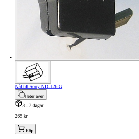
Nål till Sony ND-126 G
Heter även
3 - 7 dagar
265 kr
Köp