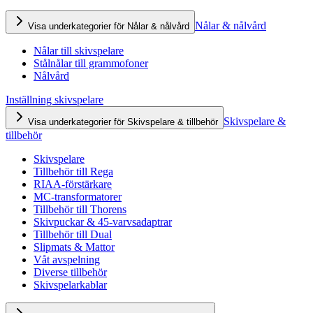
Nålar & nålvård
Visa underkategorier för Nålar & nålvård
Nålar till skivspelare
Stålnålar till grammofoner
Nålvård
Inställning skivspelare
Skivspelare &
Visa underkategorier för Skivspelare & tillbehör
tillbehör
Skivspelare
Tillbehör till Rega
RIAA-förstärkare
MC-transformatorer
Tillbehör till Thorens
Skivpuckar & 45-varvsadaptrar
Tillbehör till Dual
Slipmats & Mattor
Våt avspelning
Diverse tillbehör
Skivspelarkablar