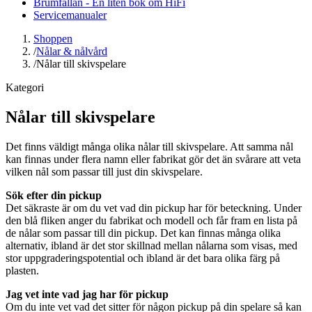
Brumfällan - En liten bok om HiFi
Servicemanualer
Shoppen
/
Nålar & nålvård
/
Nålar till skivspelare
Kategori
Nålar till skivspelare
Det finns väldigt många olika nålar till skivspelare. Att samma nål
kan finnas under flera namn eller fabrikat gör det än svårare att veta
vilken nål som passar till just din skivspelare.
Sök efter din pickup
Det säkraste är om du vet vad din pickup har för beteckning. Under
den blå fliken anger du fabrikat och modell och får fram en lista på
de nålar som passar till din pickup. Det kan finnas många olika
alternativ, ibland är det stor skillnad mellan nålarna som visas, med
stor uppgraderingspotential och ibland är det bara olika färg på
plasten.
Jag vet inte vad jag har för pickup
Om du inte vet vad det sitter för någon pickup på din spelare så kan