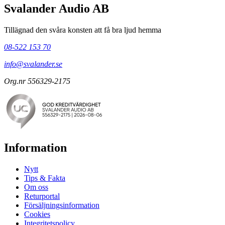
Svalander Audio AB
Tillägnad den svåra konsten att få bra ljud hemma
08-522 153 70
info@svalander.se
Org.nr 556329-2175
Information
Nytt
Tips & Fakta
Om oss
Returportal
Försäljningsinformation
Cookies
Integritetspolicy