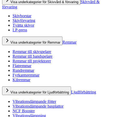
Skivvård &
Visa underkategorier för Skivvård & förvaring
förvaring
Skivborstar
Skivförvaring
Tvätta skivor
LP-press
Remmar
Visa underkategorier för Remmar
Remmar till skivspelare
Remmar till bandspelare
Remmar till projektorer
Flatremmar
Rundremmar
Fyrkantsremmar
Kilremmar
Ljudförbättring
Visa underkategorier för Ljudförbättring
Vibrationsdämpande fötter
Vibrationsdämpande basplattor
NCF Booster
Vibrationsdämpning