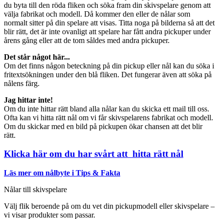
du byta till den röda fliken och söka fram din skivspelare genom att
välja fabrikat och modell. Då kommer den eller de nålar som
normalt sitter på din spelare att visas. Titta noga på bilderna så att det
blir rätt, det är inte ovanligt att spelare har fått andra pickuper under
årens gång eller att de tom såldes med andra pickuper.
Det står något här...
Om det finns någon beteckning på din pickup eller nål kan du söka i
fritextsökningen under den blå fliken. Det fungerar även att söka på
nålens färg.
Jag hittar inte!
Om du inte hittar rätt bland alla nålar kan du skicka ett mail till oss.
Ofta kan vi hitta rätt nål om vi får skivspelarens fabrikat och modell.
Om du skickar med en bild på pickupen ökar chansen att det blir
rätt.
Klicka här om du har svårt att hitta rätt nål
Läs mer om nålbyte i Tips & Fakta
Nålar till skivspelare
Välj flik beroende på om du vet din pickupmodell eller skivspelare –
vi visar produkter som passar.