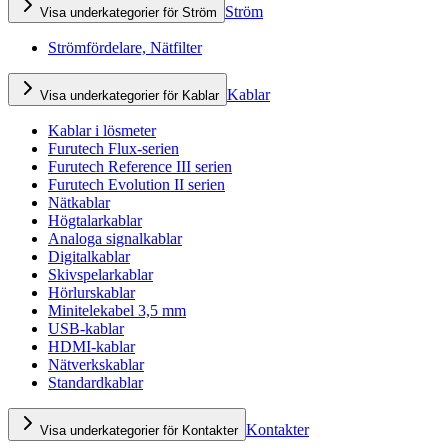
Ström
Visa underkategorier för Ström
Strömfördelare, Nätfilter
Kablar
Visa underkategorier för Kablar
Kablar i lösmeter
Furutech Flux-serien
Furutech Reference III serien
Furutech Evolution II serien
Nätkablar
Högtalarkablar
Analoga signalkablar
Digitalkablar
Skivspelarkablar
Hörlurskablar
Minitelekabel 3,5 mm
USB-kablar
HDMI-kablar
Nätverkskablar
Standardkablar
Kontakter
Visa underkategorier för Kontakter