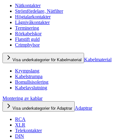
Nätkontakter
Strömfördelare, Nätfilter
Högtalarkontakter
Lågnivåkontakter
Terminering
Rörkabelskor
Flatstift guld
Crimphylsor
Kabelmaterial
Visa underkategorier för Kabelmaterial
Krympslang
Kabelstrumpa
Bomullsisolering
Kabelavslutning
Montering av kablar
Adaptrar
Visa underkategorier för Adaptrar
RCA
XLR
Telekontakter
DIN