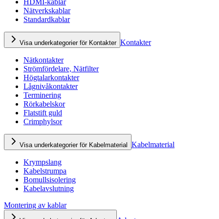
HDMI-kablar
Nätverkskablar
Standardkablar
Kontakter
Visa underkategorier för Kontakter
Nätkontakter
Strömfördelare, Nätfilter
Högtalarkontakter
Lågnivåkontakter
Terminering
Rörkabelskor
Flatstift guld
Crimphylsor
Kabelmaterial
Visa underkategorier för Kabelmaterial
Krympslang
Kabelstrumpa
Bomullsisolering
Kabelavslutning
Montering av kablar