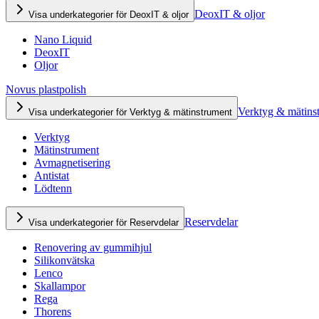
DeoxIT & oljor
Visa underkategorier för DeoxIT & oljor
Nano Liquid
DeoxIT
Oljor
Novus plastpolish
Verktyg & mätins
Visa underkategorier för Verktyg & mätinstrument
Verktyg
Mätinstrument
Avmagnetisering
Antistat
Lödtenn
Reservdelar
Visa underkategorier för Reservdelar
Renovering av gummihjul
Silikonvätska
Lenco
Skallampor
Rega
Thorens