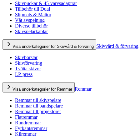
Skivpuckar & 45-varvsadaptrar
Tillbehör till Dual
Slipmats & Mattor
Våt avspelning
Diverse tillbehör
Skivspelarkablar
Skivvård & förvaring
Visa underkategorier för Skivvård & förvaring
Skivborstar
Skivförvaring
Tvätta skivor
LP-press
Remmar
Visa underkategorier för Remmar
Remmar till skivspelare
Remmar till bandspelare
Remmar till projektorer
Flatremmar
Rundremmar
Fyrkantsremmar
Kilremmar