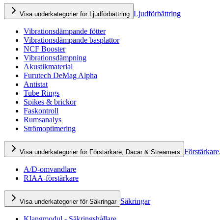
Ljudförbättring
Visa underkategorier för Ljudförbättring
Vibrationsdämpande fötter
Vibrationsdämpande basplattor
NCF Booster
Vibrationsdämpning
Akustikmaterial
Furutech DeMag Alpha
Antistat
Tube Rings
Spikes & brickor
Faskontroll
Rumsanalys
Strömoptimering
Förstärkare
Visa underkategorier för Förstärkare, Dacar & Streamers
A/D-omvandlare
RIAA-förstärkare
Säkringar
Visa underkategorier för Säkringar
Klangmodul - Säkringshållare