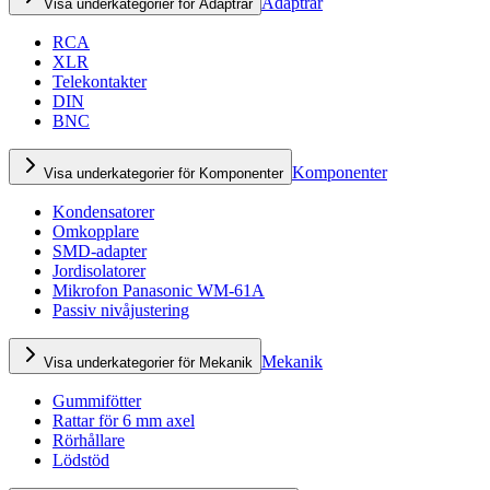
Adaptrar
Visa underkategorier för Adaptrar
RCA
XLR
Telekontakter
DIN
BNC
Komponenter
Visa underkategorier för Komponenter
Kondensatorer
Omkopplare
SMD-adapter
Jordisolatorer
Mikrofon Panasonic WM-61A
Passiv nivåjustering
Mekanik
Visa underkategorier för Mekanik
Gummifötter
Rattar för 6 mm axel
Rörhållare
Lödstöd