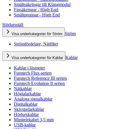
Smältsäkringar till Klangmodul
Finsäkringar - High End
Smältproppar - High End
Hörlursställ
Ström
Visa underkategorier för Ström
Strömfördelare, Nätfilter
Kablar
Visa underkategorier för Kablar
Kablar i lösmeter
Furutech Flux-serien
Furutech Reference III serien
Furutech Evolution II serien
Nätkablar
Högtalarkablar
Analoga signalkablar
Digitalkablar
Skivspelarkablar
Hörlurskablar
Minitelekabel 3,5 mm
USB-kablar