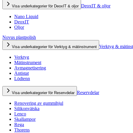
DeoxIT & oljor
Visa underkategorier för DeoxIT & oljor
Nano Liquid
DeoxIT
Oljor
Novus plastpolish
Verktyg & mätins
Visa underkategorier för Verktyg & mätinstrument
Verktyg
Mätinstrument
Avmagnetisering
Antistat
Lödtenn
Reservdelar
Visa underkategorier för Reservdelar
Renovering av gummihjul
Silikonvätska
Lenco
Skallampor
Rega
Thorens