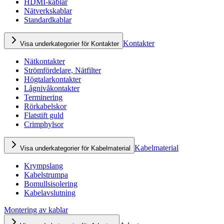
HDMI-kablar
Nätverkskablar
Standardkablar
Kontakter
Visa underkategorier för Kontakter
Nätkontakter
Strömfördelare, Nätfilter
Högtalarkontakter
Lågnivåkontakter
Terminering
Rörkabelskor
Flatstift guld
Crimphylsor
Kabelmaterial
Visa underkategorier för Kabelmaterial
Krympslang
Kabelstrumpa
Bomullsisolering
Kabelavslutning
Montering av kablar