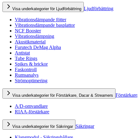
Ljudförbättring
Visa underkategorier för Ljudförbättring
Vibrationsdämpande fötter
Vibrationsdämpande basplattor
NCF Booster
Vibrationsdämpning
Akustikmaterial
Furutech DeMag Alpha
Antistat
Tube Rings
Spikes & brickor
Faskontroll
Rumsanalys
Strömoptimering
Förstärkare
Visa underkategorier för Förstärkare, Dacar & Streamers
A/D-omvandlare
RIAA-förstärkare
Säkringar
Visa underkategorier för Säkringar
Klangmodul - Säkringshållare