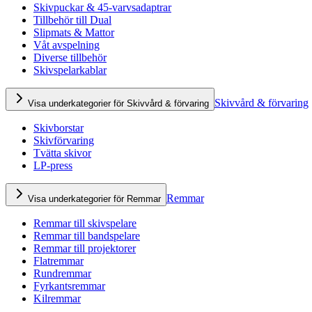
Skivpuckar & 45-varvsadaptrar
Tillbehör till Dual
Slipmats & Mattor
Våt avspelning
Diverse tillbehör
Skivspelarkablar
Skivvård & förvaring
Visa underkategorier för Skivvård & förvaring
Skivborstar
Skivförvaring
Tvätta skivor
LP-press
Remmar
Visa underkategorier för Remmar
Remmar till skivspelare
Remmar till bandspelare
Remmar till projektorer
Flatremmar
Rundremmar
Fyrkantsremmar
Kilremmar