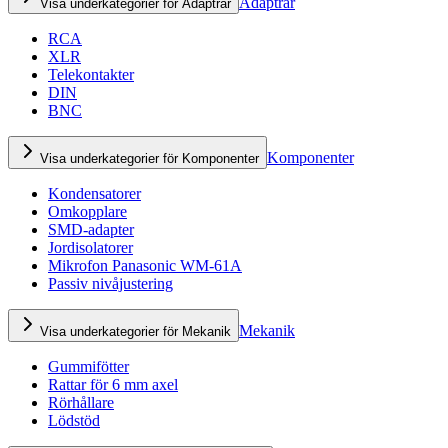
Adaptrar
Visa underkategorier för Adaptrar
RCA
XLR
Telekontakter
DIN
BNC
Komponenter
Visa underkategorier för Komponenter
Kondensatorer
Omkopplare
SMD-adapter
Jordisolatorer
Mikrofon Panasonic WM-61A
Passiv nivåjustering
Mekanik
Visa underkategorier för Mekanik
Gummifötter
Rattar för 6 mm axel
Rörhållare
Lödstöd