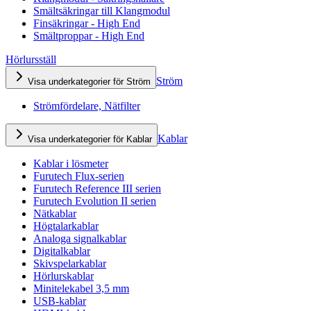
Smältsäkringar till Klangmodul
Finsäkringar - High End
Smältproppar - High End
Hörlursställ
Ström
Visa underkategorier för Ström
Strömfördelare, Nätfilter
Kablar
Visa underkategorier för Kablar
Kablar i lösmeter
Furutech Flux-serien
Furutech Reference III serien
Furutech Evolution II serien
Nätkablar
Högtalarkablar
Analoga signalkablar
Digitalkablar
Skivspelarkablar
Hörlurskablar
Minitelekabel 3,5 mm
USB-kablar