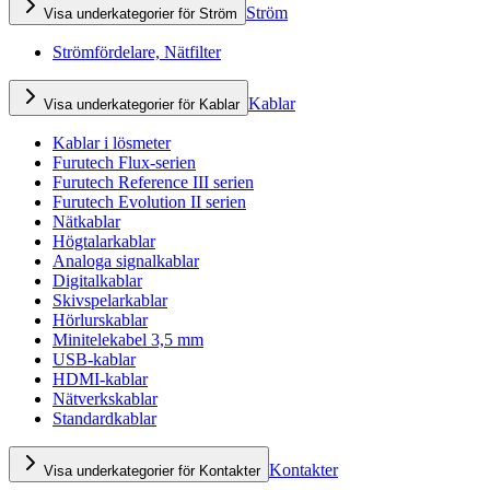
Ström
Visa underkategorier för Ström
Strömfördelare, Nätfilter
Kablar
Visa underkategorier för Kablar
Kablar i lösmeter
Furutech Flux-serien
Furutech Reference III serien
Furutech Evolution II serien
Nätkablar
Högtalarkablar
Analoga signalkablar
Digitalkablar
Skivspelarkablar
Hörlurskablar
Minitelekabel 3,5 mm
USB-kablar
HDMI-kablar
Nätverkskablar
Standardkablar
Kontakter
Visa underkategorier för Kontakter