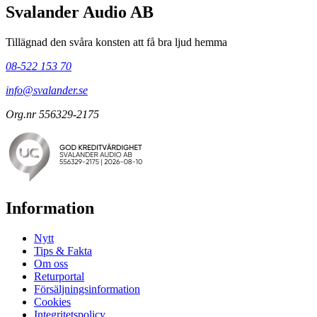
Svalander Audio AB
Tillägnad den svåra konsten att få bra ljud hemma
08-522 153 70
info@svalander.se
Org.nr 556329-2175
Information
Nytt
Tips & Fakta
Om oss
Returportal
Försäljningsinformation
Cookies
Integritetspolicy