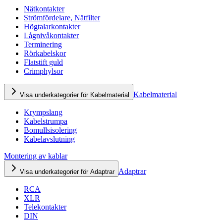
Nätkontakter
Strömfördelare, Nätfilter
Högtalarkontakter
Lågnivåkontakter
Terminering
Rörkabelskor
Flatstift guld
Crimphylsor
Kabelmaterial
Visa underkategorier för Kabelmaterial
Krympslang
Kabelstrumpa
Bomullsisolering
Kabelavslutning
Montering av kablar
Adaptrar
Visa underkategorier för Adaptrar
RCA
XLR
Telekontakter
DIN