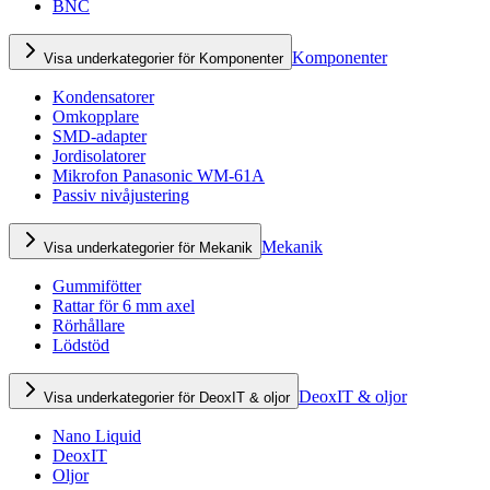
BNC
Komponenter
Visa underkategorier för Komponenter
Kondensatorer
Omkopplare
SMD-adapter
Jordisolatorer
Mikrofon Panasonic WM-61A
Passiv nivåjustering
Mekanik
Visa underkategorier för Mekanik
Gummifötter
Rattar för 6 mm axel
Rörhållare
Lödstöd
DeoxIT & oljor
Visa underkategorier för DeoxIT & oljor
Nano Liquid
DeoxIT
Oljor