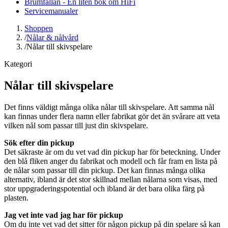
Brumfällan - En liten bok om HiFi
Servicemanualer
Shoppen
/
Nålar & nålvård
/
Nålar till skivspelare
Kategori
Nålar till skivspelare
Det finns väldigt många olika nålar till skivspelare. Att samma nål
kan finnas under flera namn eller fabrikat gör det än svårare att veta
vilken nål som passar till just din skivspelare.
Sök efter din pickup
Det säkraste är om du vet vad din pickup har för beteckning. Under
den blå fliken anger du fabrikat och modell och får fram en lista på
de nålar som passar till din pickup. Det kan finnas många olika
alternativ, ibland är det stor skillnad mellan nålarna som visas, med
stor uppgraderingspotential och ibland är det bara olika färg på
plasten.
Jag vet inte vad jag har för pickup
Om du inte vet vad det sitter för någon pickup på din spelare så kan