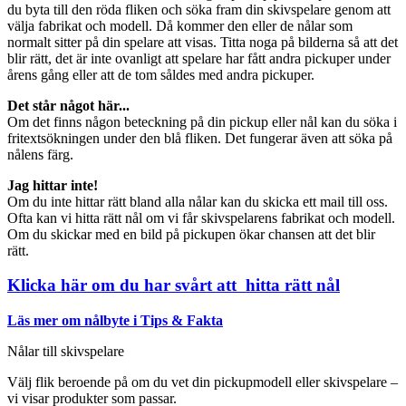
du byta till den röda fliken och söka fram din skivspelare genom att
välja fabrikat och modell. Då kommer den eller de nålar som
normalt sitter på din spelare att visas. Titta noga på bilderna så att det
blir rätt, det är inte ovanligt att spelare har fått andra pickuper under
årens gång eller att de tom såldes med andra pickuper.
Det står något här...
Om det finns någon beteckning på din pickup eller nål kan du söka i
fritextsökningen under den blå fliken. Det fungerar även att söka på
nålens färg.
Jag hittar inte!
Om du inte hittar rätt bland alla nålar kan du skicka ett mail till oss.
Ofta kan vi hitta rätt nål om vi får skivspelarens fabrikat och modell.
Om du skickar med en bild på pickupen ökar chansen att det blir
rätt.
Klicka här om du har svårt att hitta rätt nål
Läs mer om nålbyte i Tips & Fakta
Nålar till skivspelare
Välj flik beroende på om du vet din pickupmodell eller skivspelare –
vi visar produkter som passar.