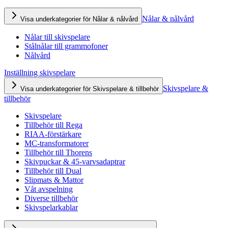
Nålar & nålvård
Visa underkategorier för Nålar & nålvård
Nålar till skivspelare
Stålnålar till grammofoner
Nålvård
Inställning skivspelare
Skivspelare &
Visa underkategorier för Skivspelare & tillbehör
tillbehör
Skivspelare
Tillbehör till Rega
RIAA-förstärkare
MC-transformatorer
Tillbehör till Thorens
Skivpuckar & 45-varvsadaptrar
Tillbehör till Dual
Slipmats & Mattor
Våt avspelning
Diverse tillbehör
Skivspelarkablar