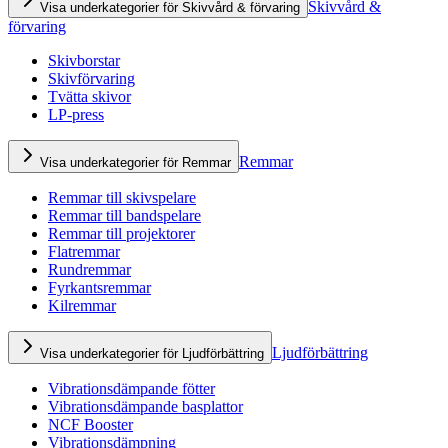
Skivvård &
Visa underkategorier för Skivvård & förvaring
förvaring
Skivborstar
Skivförvaring
Tvätta skivor
LP-press
Remmar
Visa underkategorier för Remmar
Remmar till skivspelare
Remmar till bandspelare
Remmar till projektorer
Flatremmar
Rundremmar
Fyrkantsremmar
Kilremmar
Ljudförbättring
Visa underkategorier för Ljudförbättring
Vibrationsdämpande fötter
Vibrationsdämpande basplattor
NCF Booster
Vibrationsdämpning