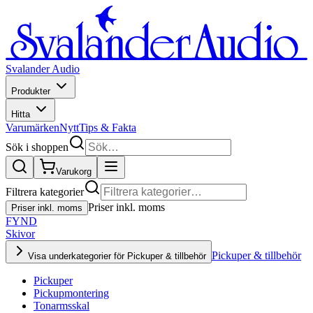
Svalander Audio
Produkter
Hitta
Varumärken
Nytt
Tips & Fakta
Sök i shoppen
Varukorg
Filtrera kategorier
Priser inkl. moms
Priser inkl. moms
FYND
Skivor
Pickuper & tillbehör
Visa underkategorier för Pickuper & tillbehör
Pickuper
Pickupmontering
Tonarmsskal