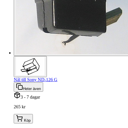
Nål till Sony ND-126 G
Heter även
3 - 7 dagar
265 kr
Köp