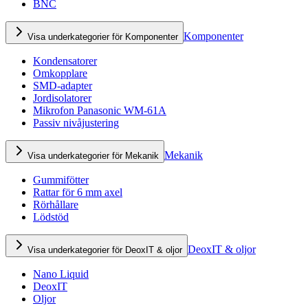
BNC
Komponenter
Visa underkategorier för Komponenter
Kondensatorer
Omkopplare
SMD-adapter
Jordisolatorer
Mikrofon Panasonic WM-61A
Passiv nivåjustering
Mekanik
Visa underkategorier för Mekanik
Gummifötter
Rattar för 6 mm axel
Rörhållare
Lödstöd
DeoxIT & oljor
Visa underkategorier för DeoxIT & oljor
Nano Liquid
DeoxIT
Oljor