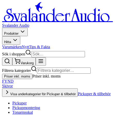
Svalander Audio
Produkter
Hitta
Varumärken
Nytt
Tips & Fakta
Sök i shoppen
Varukorg
Filtrera kategorier
Priser inkl. moms
Priser inkl. moms
FYND
Skivor
Pickuper & tillbehör
Visa underkategorier för Pickuper & tillbehör
Pickuper
Pickupmontering
Tonarmsskal