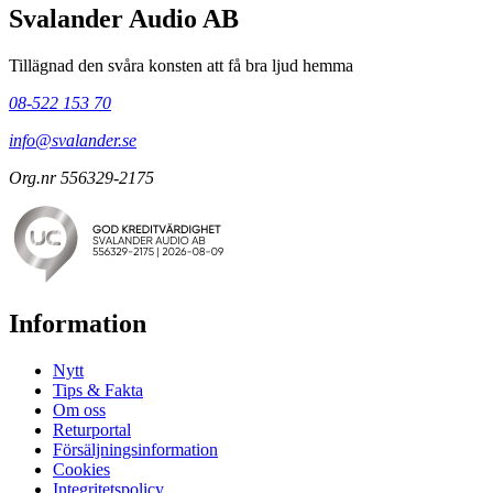
Svalander Audio AB
Tillägnad den svåra konsten att få bra ljud hemma
08-522 153 70
info@svalander.se
Org.nr 556329-2175
Information
Nytt
Tips & Fakta
Om oss
Returportal
Försäljningsinformation
Cookies
Integritetspolicy