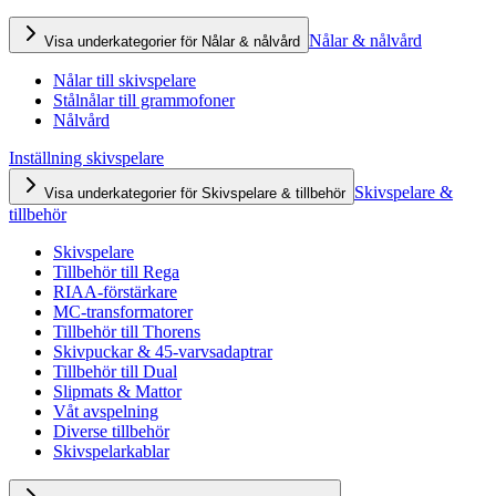
Nålar & nålvård
Visa underkategorier för Nålar & nålvård
Nålar till skivspelare
Stålnålar till grammofoner
Nålvård
Inställning skivspelare
Skivspelare &
Visa underkategorier för Skivspelare & tillbehör
tillbehör
Skivspelare
Tillbehör till Rega
RIAA-förstärkare
MC-transformatorer
Tillbehör till Thorens
Skivpuckar & 45-varvsadaptrar
Tillbehör till Dual
Slipmats & Mattor
Våt avspelning
Diverse tillbehör
Skivspelarkablar