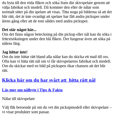
du byta till den röda fliken och söka fram din skivspelare genom att
välja fabrikat och modell. Då kommer den eller de nålar som
normalt sitter på din spelare att visas. Titta noga på bilderna så att det
blir rätt, det är inte ovanligt att spelare har fått andra pickuper under
årens gång eller att de tom såldes med andra pickuper.
Det står något här...
Om det finns någon beteckning på din pickup eller nål kan du söka i
fritextsökningen under den blå fliken. Det fungerar även att söka på
nålens färg.
Jag hittar inte!
Om du inte hittar rätt bland alla nålar kan du skicka ett mail till oss.
Ofta kan vi hitta rätt nål om vi får skivspelarens fabrikat och modell.
Om du skickar med en bild på pickupen ökar chansen att det blir
rätt.
Klicka här om du har svårt att hitta rätt nål
Läs mer om nålbyte i Tips & Fakta
Nålar till skivspelare
Välj flik beroende på om du vet din pickupmodell eller skivspelare –
vi visar produkter som passar.