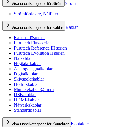
Ström
Visa underkategorier för Ström
Strömfördelare, Nätfilter
Kablar
Visa underkategorier för Kablar
Kablar i lösmeter
Furutech Flux-serien
Furutech Reference III serien
Furutech Evolution II serien
Nätkablar
Högtalarkablar
Analoga signalkablar
Digitalkablar
Skivspelarkablar
Hörlurskablar
Minitelekabel 3,5 mm
USB-kablar
HDMI-kablar
Nätverkskablar
Standardkablar
Kontakter
Visa underkategorier för Kontakter