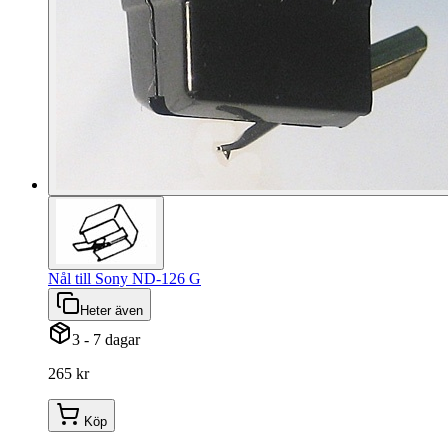
Nål till Sony ND-126 G
Heter även
3 - 7 dagar
265 kr
Köp