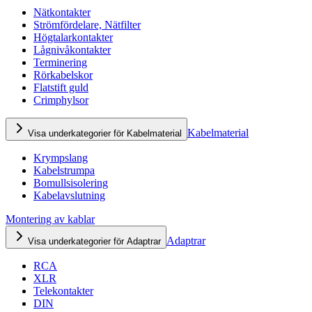
Nätkontakter
Strömfördelare, Nätfilter
Högtalarkontakter
Lågnivåkontakter
Terminering
Rörkabelskor
Flatstift guld
Crimphylsor
Kabelmaterial
Visa underkategorier för Kabelmaterial
Krympslang
Kabelstrumpa
Bomullsisolering
Kabelavslutning
Montering av kablar
Adaptrar
Visa underkategorier för Adaptrar
RCA
XLR
Telekontakter
DIN