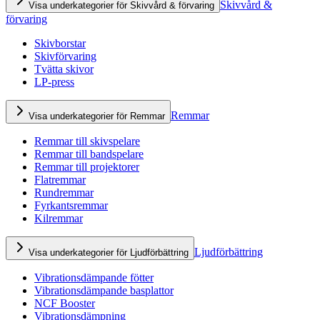
Skivvård &
Visa underkategorier för Skivvård & förvaring
förvaring
Skivborstar
Skivförvaring
Tvätta skivor
LP-press
Remmar
Visa underkategorier för Remmar
Remmar till skivspelare
Remmar till bandspelare
Remmar till projektorer
Flatremmar
Rundremmar
Fyrkantsremmar
Kilremmar
Ljudförbättring
Visa underkategorier för Ljudförbättring
Vibrationsdämpande fötter
Vibrationsdämpande basplattor
NCF Booster
Vibrationsdämpning