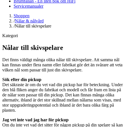
Brumfällan - En liten bok om HiFi
Servicemanualer
Shoppen
/
Nålar & nålvård
/
Nålar till skivspelare
Kategori
Nålar till skivspelare
Det finns väldigt många olika nålar till skivspelare. Att samma nål
kan finnas under flera namn eller fabrikat gör det än svårare att veta
vilken nål som passar till just din skivspelare.
Sök efter din pickup
Det säkraste är om du vet vad din pickup har för beteckning. Under
den blå fliken anger du fabrikat och modell och får fram en lista på
de nålar som passar till din pickup. Det kan finnas många olika
alternativ, ibland är det stor skillnad mellan nålarna som visas, med
stor uppgraderingspotential och ibland är det bara olika färg på
plasten.
Jag vet inte vad jag har för pickup
Om du inte vet vad det sitter för någon pickup på din spelare så kan