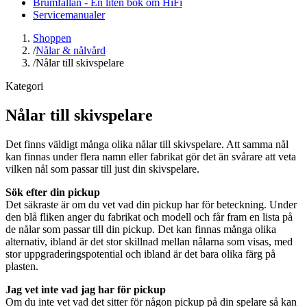
Brumfällan - En liten bok om HiFi
Servicemanualer
Shoppen
/
Nålar & nålvård
/
Nålar till skivspelare
Kategori
Nålar till skivspelare
Det finns väldigt många olika nålar till skivspelare. Att samma nål
kan finnas under flera namn eller fabrikat gör det än svårare att veta
vilken nål som passar till just din skivspelare.
Sök efter din pickup
Det säkraste är om du vet vad din pickup har för beteckning. Under
den blå fliken anger du fabrikat och modell och får fram en lista på
de nålar som passar till din pickup. Det kan finnas många olika
alternativ, ibland är det stor skillnad mellan nålarna som visas, med
stor uppgraderingspotential och ibland är det bara olika färg på
plasten.
Jag vet inte vad jag har för pickup
Om du inte vet vad det sitter för någon pickup på din spelare så kan