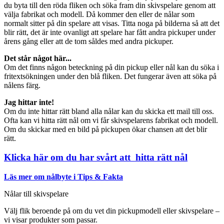
du byta till den röda fliken och söka fram din skivspelare genom att
välja fabrikat och modell. Då kommer den eller de nålar som
normalt sitter på din spelare att visas. Titta noga på bilderna så att det
blir rätt, det är inte ovanligt att spelare har fått andra pickuper under
årens gång eller att de tom såldes med andra pickuper.
Det står något här...
Om det finns någon beteckning på din pickup eller nål kan du söka i
fritextsökningen under den blå fliken. Det fungerar även att söka på
nålens färg.
Jag hittar inte!
Om du inte hittar rätt bland alla nålar kan du skicka ett mail till oss.
Ofta kan vi hitta rätt nål om vi får skivspelarens fabrikat och modell.
Om du skickar med en bild på pickupen ökar chansen att det blir
rätt.
Klicka här om du har svårt att hitta rätt nål
Läs mer om nålbyte i Tips & Fakta
Nålar till skivspelare
Välj flik beroende på om du vet din pickupmodell eller skivspelare –
vi visar produkter som passar.