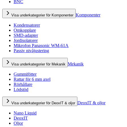
BNC
Komponenter
Visa underkategorier för Komponenter
Kondensatorer
Omkopplare
SMD-adapter
Jordisolatorer
Mikrofon Panasonic WM-61A
Passiv nivåjustering
Mekanik
Visa underkategorier för Mekanik
Gummifötter
Rattar för 6 mm axel
Rörhållare
Lödstöd
DeoxIT & oljor
Visa underkategorier för DeoxIT & oljor
Nano Liquid
DeoxIT
Oljor