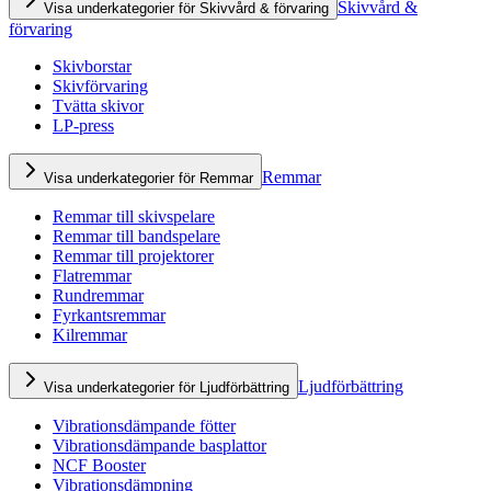
Skivvård &
Visa underkategorier för Skivvård & förvaring
förvaring
Skivborstar
Skivförvaring
Tvätta skivor
LP-press
Remmar
Visa underkategorier för Remmar
Remmar till skivspelare
Remmar till bandspelare
Remmar till projektorer
Flatremmar
Rundremmar
Fyrkantsremmar
Kilremmar
Ljudförbättring
Visa underkategorier för Ljudförbättring
Vibrationsdämpande fötter
Vibrationsdämpande basplattor
NCF Booster
Vibrationsdämpning