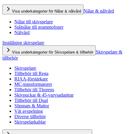
Nålar & nålvård
Visa underkategorier för Nålar & nålvård
Nålar till skivspelare
Stålnålar till grammofoner
Nålvård
Inställning skivspelare
Skivspelare &
Visa underkategorier för Skivspelare & tillbehör
tillbehör
Skivspelare
Tillbehör till Rega
RIAA-förstärkare
MC-transformatorer
Tillbehör till Thorens
Skivpuckar & 45-varvsadaptrar
Tillbehör till Dual
Slipmats & Mattor
Våt avspelning
Diverse tillbehör
Skivspelarkablar