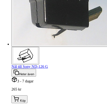
Nål till Sony ND-126 G
Heter även
3 - 7 dagar
265 kr
Köp