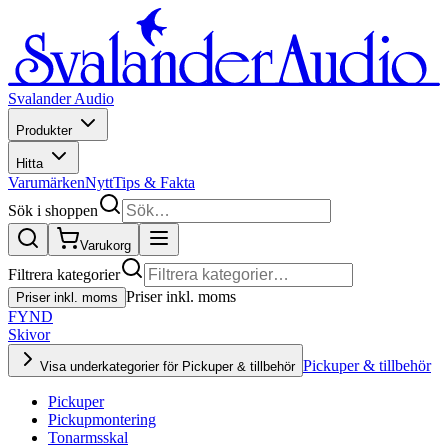
Svalander Audio
Produkter
Hitta
Varumärken
Nytt
Tips & Fakta
Sök i shoppen
Varukorg
Filtrera kategorier
Priser inkl. moms
Priser inkl. moms
FYND
Skivor
Pickuper & tillbehör
Visa underkategorier för Pickuper & tillbehör
Pickuper
Pickupmontering
Tonarmsskal