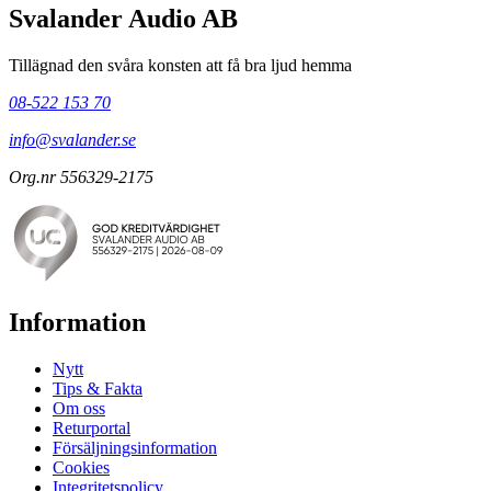
Svalander Audio AB
Tillägnad den svåra konsten att få bra ljud hemma
08-522 153 70
info@svalander.se
Org.nr 556329-2175
Information
Nytt
Tips & Fakta
Om oss
Returportal
Försäljningsinformation
Cookies
Integritetspolicy