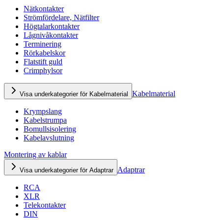
Nätkontakter
Strömfördelare, Nätfilter
Högtalarkontakter
Lågnivåkontakter
Terminering
Rörkabelskor
Flatstift guld
Crimphylsor
Kabelmaterial
Visa underkategorier för Kabelmaterial
Krympslang
Kabelstrumpa
Bomullsisolering
Kabelavslutning
Montering av kablar
Adaptrar
Visa underkategorier för Adaptrar
RCA
XLR
Telekontakter
DIN