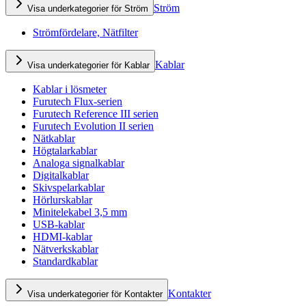
Ström
Visa underkategorier för Ström
Strömfördelare, Nätfilter
Kablar
Visa underkategorier för Kablar
Kablar i lösmeter
Furutech Flux-serien
Furutech Reference III serien
Furutech Evolution II serien
Nätkablar
Högtalarkablar
Analoga signalkablar
Digitalkablar
Skivspelarkablar
Hörlurskablar
Minitelekabel 3,5 mm
USB-kablar
HDMI-kablar
Nätverkskablar
Standardkablar
Kontakter
Visa underkategorier för Kontakter