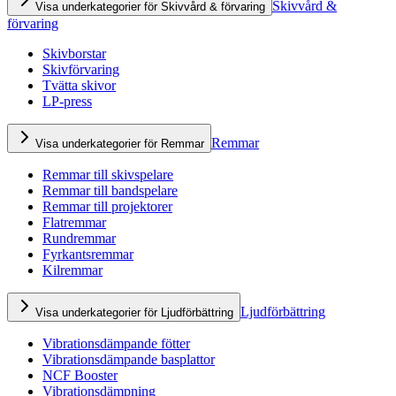
Skivvård &
Visa underkategorier för Skivvård & förvaring
förvaring
Skivborstar
Skivförvaring
Tvätta skivor
LP-press
Remmar
Visa underkategorier för Remmar
Remmar till skivspelare
Remmar till bandspelare
Remmar till projektorer
Flatremmar
Rundremmar
Fyrkantsremmar
Kilremmar
Ljudförbättring
Visa underkategorier för Ljudförbättring
Vibrationsdämpande fötter
Vibrationsdämpande basplattor
NCF Booster
Vibrationsdämpning