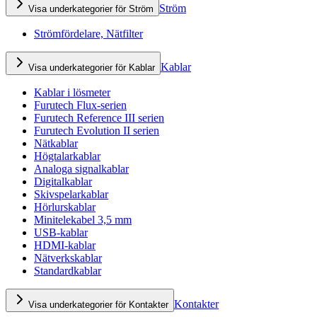
Ström
Visa underkategorier för Ström
Strömfördelare, Nätfilter
Kablar
Visa underkategorier för Kablar
Kablar i lösmeter
Furutech Flux-serien
Furutech Reference III serien
Furutech Evolution II serien
Nätkablar
Högtalarkablar
Analoga signalkablar
Digitalkablar
Skivspelarkablar
Hörlurskablar
Minitelekabel 3,5 mm
USB-kablar
HDMI-kablar
Nätverkskablar
Standardkablar
Kontakter
Visa underkategorier för Kontakter