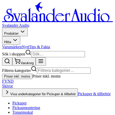
Svalander Audio
Produkter
Hitta
Varumärken
Nytt
Tips & Fakta
Sök i shoppen
Varukorg
Filtrera kategorier
Priser inkl. moms
Priser inkl. moms
FYND
Skivor
Pickuper & tillbehör
Visa underkategorier för Pickuper & tillbehör
Pickuper
Pickupmontering
Tonarmsskal