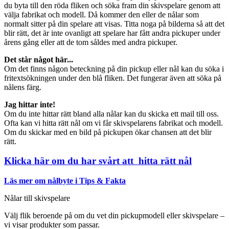
du byta till den röda fliken och söka fram din skivspelare genom att
välja fabrikat och modell. Då kommer den eller de nålar som
normalt sitter på din spelare att visas. Titta noga på bilderna så att det
blir rätt, det är inte ovanligt att spelare har fått andra pickuper under
årens gång eller att de tom såldes med andra pickuper.
Det står något här...
Om det finns någon beteckning på din pickup eller nål kan du söka i
fritextsökningen under den blå fliken. Det fungerar även att söka på
nålens färg.
Jag hittar inte!
Om du inte hittar rätt bland alla nålar kan du skicka ett mail till oss.
Ofta kan vi hitta rätt nål om vi får skivspelarens fabrikat och modell.
Om du skickar med en bild på pickupen ökar chansen att det blir
rätt.
Klicka här om du har svårt att hitta rätt nål
Läs mer om nålbyte i Tips & Fakta
Nålar till skivspelare
Välj flik beroende på om du vet din pickupmodell eller skivspelare –
vi visar produkter som passar.