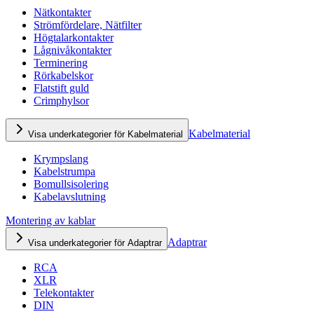
Nätkontakter
Strömfördelare, Nätfilter
Högtalarkontakter
Lågnivåkontakter
Terminering
Rörkabelskor
Flatstift guld
Crimphylsor
Kabelmaterial
Visa underkategorier för Kabelmaterial
Krympslang
Kabelstrumpa
Bomullsisolering
Kabelavslutning
Montering av kablar
Adaptrar
Visa underkategorier för Adaptrar
RCA
XLR
Telekontakter
DIN