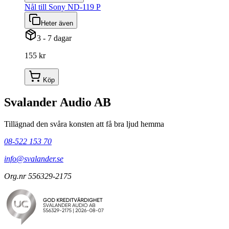
Nål till Sony ND-119 P
Heter även
3 - 7 dagar
155 kr
Köp
Svalander Audio AB
Tillägnad den svåra konsten att få bra ljud hemma
08-522 153 70
info@svalander.se
Org.nr 556329-2175