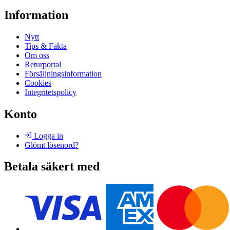
Information
Nytt
Tips & Fakta
Om oss
Returportal
Försäljningsinformation
Cookies
Integritetspolicy
Konto
Logga in
Glömt lösenord?
Betala säkert med