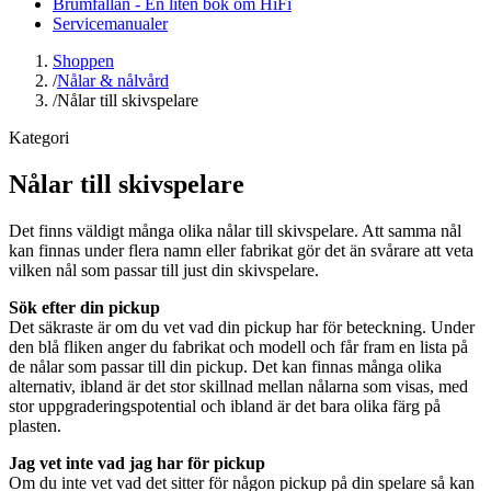
Brumfällan - En liten bok om HiFi
Servicemanualer
Shoppen
/
Nålar & nålvård
/
Nålar till skivspelare
Kategori
Nålar till skivspelare
Det finns väldigt många olika nålar till skivspelare. Att samma nål
kan finnas under flera namn eller fabrikat gör det än svårare att veta
vilken nål som passar till just din skivspelare.
Sök efter din pickup
Det säkraste är om du vet vad din pickup har för beteckning. Under
den blå fliken anger du fabrikat och modell och får fram en lista på
de nålar som passar till din pickup. Det kan finnas många olika
alternativ, ibland är det stor skillnad mellan nålarna som visas, med
stor uppgraderingspotential och ibland är det bara olika färg på
plasten.
Jag vet inte vad jag har för pickup
Om du inte vet vad det sitter för någon pickup på din spelare så kan