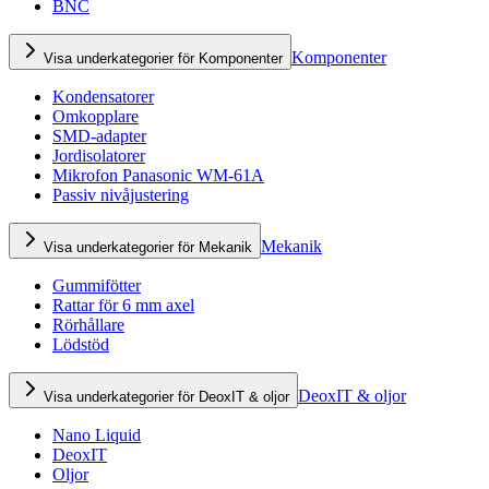
BNC
Komponenter
Visa underkategorier för Komponenter
Kondensatorer
Omkopplare
SMD-adapter
Jordisolatorer
Mikrofon Panasonic WM-61A
Passiv nivåjustering
Mekanik
Visa underkategorier för Mekanik
Gummifötter
Rattar för 6 mm axel
Rörhållare
Lödstöd
DeoxIT & oljor
Visa underkategorier för DeoxIT & oljor
Nano Liquid
DeoxIT
Oljor