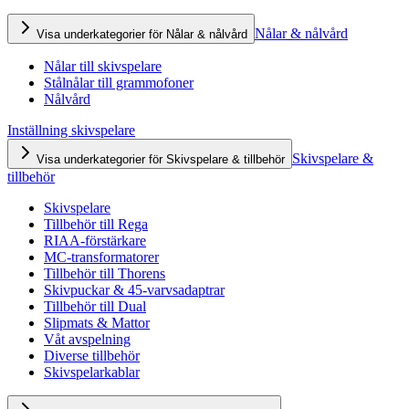
Nålar & nålvård
Visa underkategorier för Nålar & nålvård
Nålar till skivspelare
Stålnålar till grammofoner
Nålvård
Inställning skivspelare
Skivspelare &
Visa underkategorier för Skivspelare & tillbehör
tillbehör
Skivspelare
Tillbehör till Rega
RIAA-förstärkare
MC-transformatorer
Tillbehör till Thorens
Skivpuckar & 45-varvsadaptrar
Tillbehör till Dual
Slipmats & Mattor
Våt avspelning
Diverse tillbehör
Skivspelarkablar