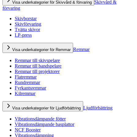
Skivvård &
Visa underkategorier för Skivvård & förvaring
förvaring
Skivborstar
Skivförvaring
Tvätta skivor
LP-press
Remmar
Visa underkategorier för Remmar
Remmar till skivspelare
Remmar till bandspelare
Remmar till projektorer
Flatremmar
Rundremmar
Fyrkantsremmar
Kilremmar
Ljudförbättring
Visa underkategorier för Ljudförbättring
Vibrationsdämpande fötter
Vibrationsdämpande basplattor
NCF Booster
Vibrationsdämpning