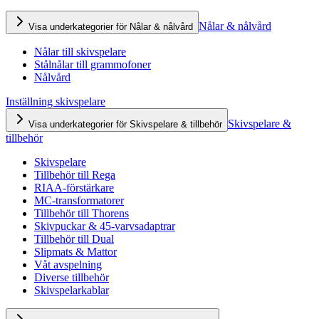
Nålar & nålvård
Visa underkategorier för Nålar & nålvård
Nålar till skivspelare
Stålnålar till grammofoner
Nålvård
Inställning skivspelare
Skivspelare &
Visa underkategorier för Skivspelare & tillbehör
tillbehör
Skivspelare
Tillbehör till Rega
RIAA-förstärkare
MC-transformatorer
Tillbehör till Thorens
Skivpuckar & 45-varvsadaptrar
Tillbehör till Dual
Slipmats & Mattor
Våt avspelning
Diverse tillbehör
Skivspelarkablar