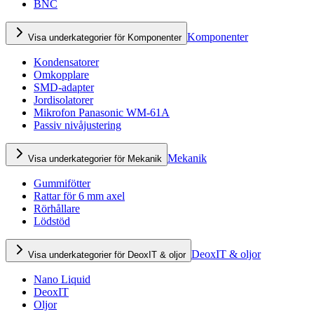
BNC
Komponenter
Visa underkategorier för Komponenter
Kondensatorer
Omkopplare
SMD-adapter
Jordisolatorer
Mikrofon Panasonic WM-61A
Passiv nivåjustering
Mekanik
Visa underkategorier för Mekanik
Gummifötter
Rattar för 6 mm axel
Rörhållare
Lödstöd
DeoxIT & oljor
Visa underkategorier för DeoxIT & oljor
Nano Liquid
DeoxIT
Oljor