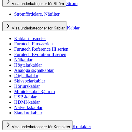
Ström
Visa underkategorier för Ström
Strömfördelare, Nätfilter
Kablar
Visa underkategorier för Kablar
Kablar i lösmeter
Furutech Flux-serien
Furutech Reference III serien
Furutech Evolution II serien
Nätkablar
Högtalarkablar
Analoga signalkablar
Digitalkablar
Skivspelarkablar
Hörlurskablar
Minitelekabel 3,5 mm
USB-kablar
HDMI-kablar
Nätverkskablar
Standardkablar
Kontakter
Visa underkategorier för Kontakter