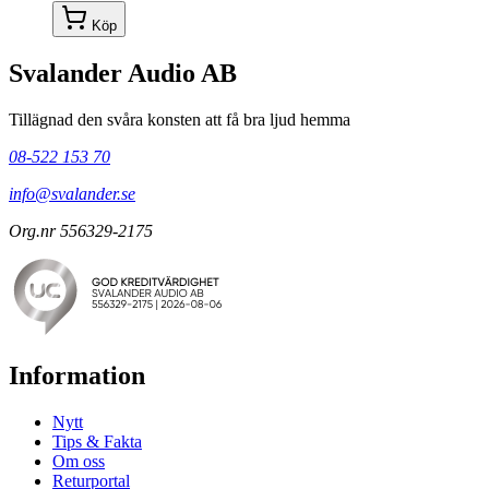
Köp
Svalander Audio AB
Tillägnad den svåra konsten att få bra ljud hemma
08-522 153 70
info@svalander.se
Org.nr 556329-2175
Information
Nytt
Tips & Fakta
Om oss
Returportal