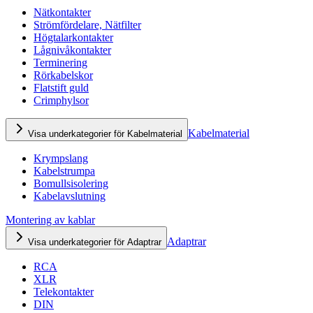
Nätkontakter
Strömfördelare, Nätfilter
Högtalarkontakter
Lågnivåkontakter
Terminering
Rörkabelskor
Flatstift guld
Crimphylsor
Kabelmaterial
Visa underkategorier för Kabelmaterial
Krympslang
Kabelstrumpa
Bomullsisolering
Kabelavslutning
Montering av kablar
Adaptrar
Visa underkategorier för Adaptrar
RCA
XLR
Telekontakter
DIN