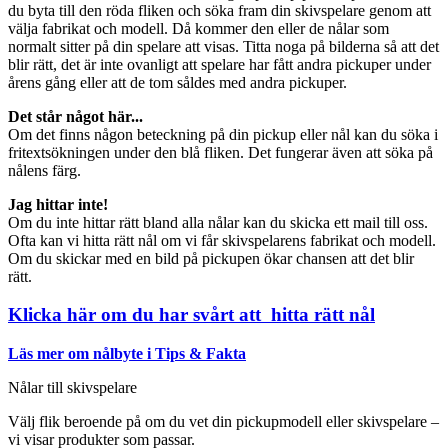
du byta till den röda fliken och söka fram din skivspelare genom att
välja fabrikat och modell. Då kommer den eller de nålar som
normalt sitter på din spelare att visas. Titta noga på bilderna så att det
blir rätt, det är inte ovanligt att spelare har fått andra pickuper under
årens gång eller att de tom såldes med andra pickuper.
Det står något här...
Om det finns någon beteckning på din pickup eller nål kan du söka i
fritextsökningen under den blå fliken. Det fungerar även att söka på
nålens färg.
Jag hittar inte!
Om du inte hittar rätt bland alla nålar kan du skicka ett mail till oss.
Ofta kan vi hitta rätt nål om vi får skivspelarens fabrikat och modell.
Om du skickar med en bild på pickupen ökar chansen att det blir
rätt.
Klicka här om du har svårt att hitta rätt nål
Läs mer om nålbyte i Tips & Fakta
Nålar till skivspelare
Välj flik beroende på om du vet din pickupmodell eller skivspelare –
vi visar produkter som passar.