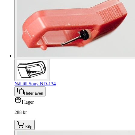
Nål till Sony ND-134
Heter även
I lager
288 kr
Köp