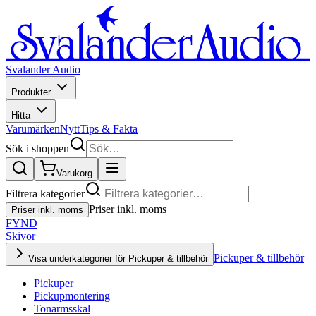
Svalander Audio
Produkter
Hitta
Varumärken
Nytt
Tips & Fakta
Sök i shoppen
Varukorg
Filtrera kategorier
Priser inkl. moms
Priser inkl. moms
FYND
Skivor
Pickuper & tillbehör
Visa underkategorier för Pickuper & tillbehör
Pickuper
Pickupmontering
Tonarmsskal