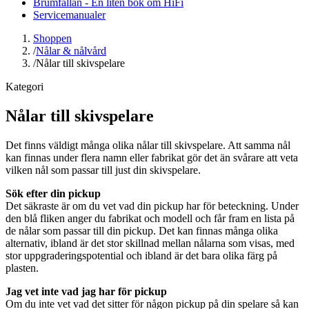
Brumfällan - En liten bok om HiFi
Servicemanualer
Shoppen
/
Nålar & nålvård
/
Nålar till skivspelare
Kategori
Nålar till skivspelare
Det finns väldigt många olika nålar till skivspelare. Att samma nål
kan finnas under flera namn eller fabrikat gör det än svårare att veta
vilken nål som passar till just din skivspelare.
Sök efter din pickup
Det säkraste är om du vet vad din pickup har för beteckning. Under
den blå fliken anger du fabrikat och modell och får fram en lista på
de nålar som passar till din pickup. Det kan finnas många olika
alternativ, ibland är det stor skillnad mellan nålarna som visas, med
stor uppgraderingspotential och ibland är det bara olika färg på
plasten.
Jag vet inte vad jag har för pickup
Om du inte vet vad det sitter för någon pickup på din spelare så kan