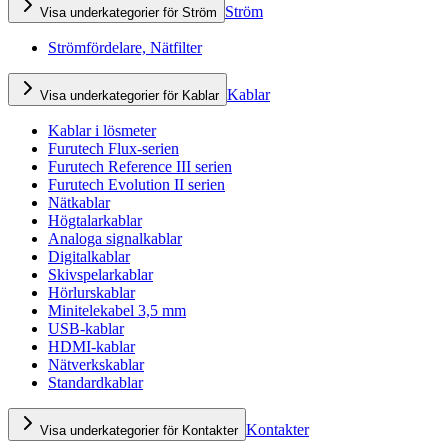
Ström
Visa underkategorier för Ström
Strömfördelare, Nätfilter
Kablar
Visa underkategorier för Kablar
Kablar i lösmeter
Furutech Flux-serien
Furutech Reference III serien
Furutech Evolution II serien
Nätkablar
Högtalarkablar
Analoga signalkablar
Digitalkablar
Skivspelarkablar
Hörlurskablar
Minitelekabel 3,5 mm
USB-kablar
HDMI-kablar
Nätverkskablar
Standardkablar
Kontakter
Visa underkategorier för Kontakter