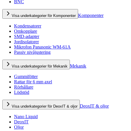
BNC
Komponenter
Visa underkategorier för Komponenter
Kondensatorer
Omkopplare
SMD-adapter
Jordisolatorer
Mikrofon Panasonic WM-61A
Passiv nivåjustering
Mekanik
Visa underkategorier för Mekanik
Gummifötter
Rattar för 6 mm axel
Rörhållare
Lödstöd
DeoxIT & oljor
Visa underkategorier för DeoxIT & oljor
Nano Liquid
DeoxIT
Oljor