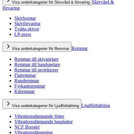
Skivvård &
Visa underkategorier för Skivvård & förvaring
förvaring
Skivborstar
Skivförvaring
Tvätta skivor
LP-press
Remmar
Visa underkategorier för Remmar
Remmar till skivspelare
Remmar till bandspelare
Remmar till projektorer
Flatremmar
Rundremmar
Fyrkantsremmar
Kilremmar
Ljudförbättring
Visa underkategorier för Ljudförbättring
Vibrationsdämpande fötter
Vibrationsdämpande basplattor
NCF Booster
Vibrationsdämpning