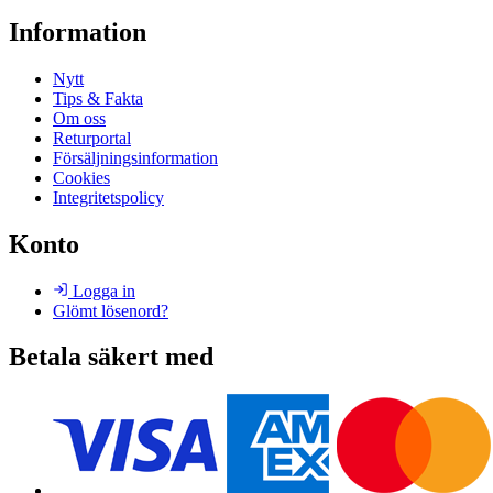
Information
Nytt
Tips & Fakta
Om oss
Returportal
Försäljningsinformation
Cookies
Integritetspolicy
Konto
Logga in
Glömt lösenord?
Betala säkert med