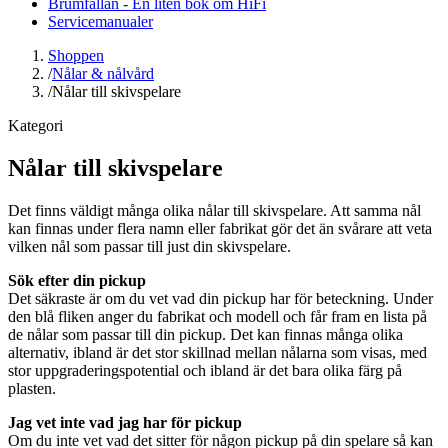
Brumfällan - En liten bok om HiFi
Servicemanualer
Shoppen
/
Nålar & nålvård
/
Nålar till skivspelare
Kategori
Nålar till skivspelare
Det finns väldigt många olika nålar till skivspelare. Att samma nål
kan finnas under flera namn eller fabrikat gör det än svårare att veta
vilken nål som passar till just din skivspelare.
Sök efter din pickup
Det säkraste är om du vet vad din pickup har för beteckning. Under
den blå fliken anger du fabrikat och modell och får fram en lista på
de nålar som passar till din pickup. Det kan finnas många olika
alternativ, ibland är det stor skillnad mellan nålarna som visas, med
stor uppgraderingspotential och ibland är det bara olika färg på
plasten.
Jag vet inte vad jag har för pickup
Om du inte vet vad det sitter för någon pickup på din spelare så kan