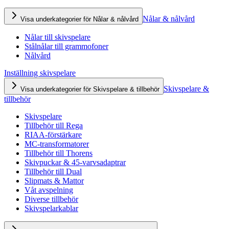
Nålar & nålvård
Visa underkategorier för Nålar & nålvård
Nålar till skivspelare
Stålnålar till grammofoner
Nålvård
Inställning skivspelare
Skivspelare &
Visa underkategorier för Skivspelare & tillbehör
tillbehör
Skivspelare
Tillbehör till Rega
RIAA-förstärkare
MC-transformatorer
Tillbehör till Thorens
Skivpuckar & 45-varvsadaptrar
Tillbehör till Dual
Slipmats & Mattor
Våt avspelning
Diverse tillbehör
Skivspelarkablar