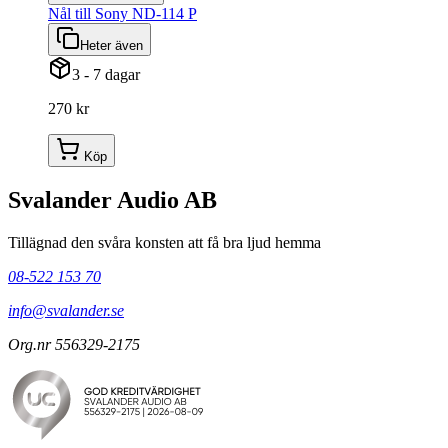
Nål till Sony ND-114 P
Heter även
3 - 7 dagar
270 kr
Köp
Svalander Audio AB
Tillägnad den svåra konsten att få bra ljud hemma
08-522 153 70
info@svalander.se
Org.nr 556329-2175