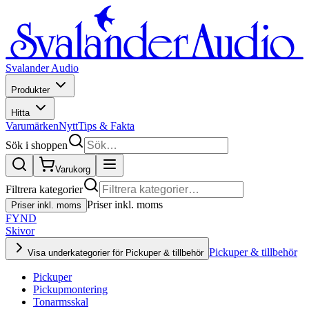
Svalander Audio
Produkter
Hitta
Varumärken
Nytt
Tips & Fakta
Sök i shoppen
Varukorg
Filtrera kategorier
Priser inkl. moms
Priser inkl. moms
FYND
Skivor
Pickuper & tillbehör
Visa underkategorier för Pickuper & tillbehör
Pickuper
Pickupmontering
Tonarmsskal