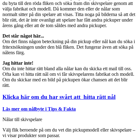
du byta till den röda fliken och söka fram din skivspelare genom att
välja fabrikat och modell. Då kommer den eller de nålar som
normalt sitter på din spelare att visas. Titta noga på bilderna så att det
blir rätt, det är inte ovanligt att spelare har fått andra pickuper under
årens gång eller att de tom såldes med andra pickuper.
Det står något här...
Om det finns någon beteckning på din pickup eller nål kan du söka i
fritextsökningen under den blå fliken. Det fungerar även att söka på
nålens färg.
Jag hittar inte!
Om du inte hittar rätt bland alla nålar kan du skicka ett mail till oss.
Ofta kan vi hitta rätt nål om vi får skivspelarens fabrikat och modell.
Om du skickar med en bild på pickupen ökar chansen att det blir
rätt.
Klicka här om du har svårt att hitta rätt nål
Läs mer om nålbyte i Tips & Fakta
Nålar till skivspelare
Välj flik beroende på om du vet din pickupmodell eller skivspelare –
vi visar produkter som passar.