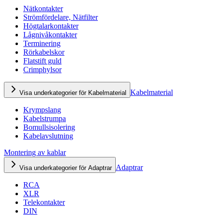
Nätkontakter
Strömfördelare, Nätfilter
Högtalarkontakter
Lågnivåkontakter
Terminering
Rörkabelskor
Flatstift guld
Crimphylsor
Kabelmaterial
Visa underkategorier för Kabelmaterial
Krympslang
Kabelstrumpa
Bomullsisolering
Kabelavslutning
Montering av kablar
Adaptrar
Visa underkategorier för Adaptrar
RCA
XLR
Telekontakter
DIN