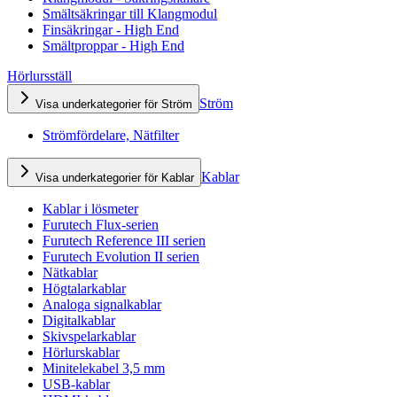
Smältsäkringar till Klangmodul
Finsäkringar - High End
Smältproppar - High End
Hörlursställ
Ström
Visa underkategorier för Ström
Strömfördelare, Nätfilter
Kablar
Visa underkategorier för Kablar
Kablar i lösmeter
Furutech Flux-serien
Furutech Reference III serien
Furutech Evolution II serien
Nätkablar
Högtalarkablar
Analoga signalkablar
Digitalkablar
Skivspelarkablar
Hörlurskablar
Minitelekabel 3,5 mm
USB-kablar