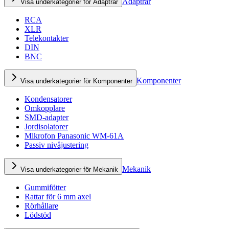
Adaptrar
Visa underkategorier för Adaptrar
RCA
XLR
Telekontakter
DIN
BNC
Komponenter
Visa underkategorier för Komponenter
Kondensatorer
Omkopplare
SMD-adapter
Jordisolatorer
Mikrofon Panasonic WM-61A
Passiv nivåjustering
Mekanik
Visa underkategorier för Mekanik
Gummifötter
Rattar för 6 mm axel
Rörhållare
Lödstöd