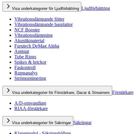
Ljudförbättring
Visa underkategorier för Ljudförbättring
Vibrationsdämpande fötter
Vibrationsdämpande basplattor
NCF Booster
Vibrationsdämpning
Akustikmaterial
Furutech DeMag Alpha
Antistat
Tube Rings
Spikes & brickor
Faskontroll
Rumsanalys
Strömoptimering
Förstärkare
Visa underkategorier för Förstärkare, Dacar & Streamers
A/D-omvandlare
RIAA-förstärkare
Säkringar
Visa underkategorier för Säkringar
Klangmodul - Säkringshållare