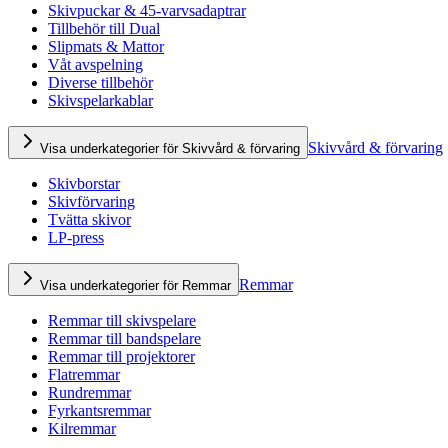
Skivpuckar & 45-varvsadaptrar
Tillbehör till Dual
Slipmats & Mattor
Våt avspelning
Diverse tillbehör
Skivspelarkablar
Skivvård & förvaring
Visa underkategorier för Skivvård & förvaring
Skivborstar
Skivförvaring
Tvätta skivor
LP-press
Remmar
Visa underkategorier för Remmar
Remmar till skivspelare
Remmar till bandspelare
Remmar till projektorer
Flatremmar
Rundremmar
Fyrkantsremmar
Kilremmar