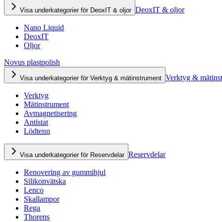
DeoxIT & oljor
Visa underkategorier för DeoxIT & oljor
Nano Liquid
DeoxIT
Oljor
Novus plastpolish
Verktyg & mätins
Visa underkategorier för Verktyg & mätinstrument
Verktyg
Mätinstrument
Avmagnetisering
Antistat
Lödtenn
Reservdelar
Visa underkategorier för Reservdelar
Renovering av gummihjul
Silikonvätska
Lenco
Skallampor
Rega
Thorens