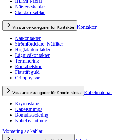
HDMI-kablar
Nätverkskablar
Standardkablar
Kontakter
Visa underkategorier för Kontakter
Nätkontakter
Strömfördelare, Nätfilter
Högtalarkontakter
Lågnivåkontakter
Terminering
Rörkabelskor
Flatstift guld
Crimphylsor
Kabelmaterial
Visa underkategorier för Kabelmaterial
Krympslang
Kabelstrumpa
Bomullsisolering
Kabelavslutning
Montering av kablar