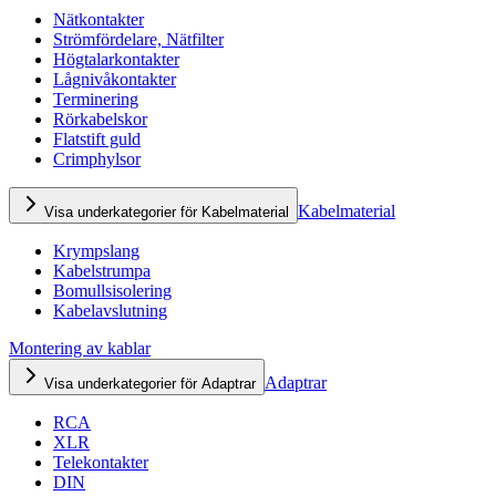
Nätkontakter
Strömfördelare, Nätfilter
Högtalarkontakter
Lågnivåkontakter
Terminering
Rörkabelskor
Flatstift guld
Crimphylsor
Kabelmaterial
Visa underkategorier för Kabelmaterial
Krympslang
Kabelstrumpa
Bomullsisolering
Kabelavslutning
Montering av kablar
Adaptrar
Visa underkategorier för Adaptrar
RCA
XLR
Telekontakter
DIN