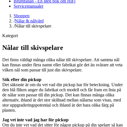
Brumfällan - En liten bok om HiFi
Servicemanualer
Shoppen
/
Nålar & nålvård
/
Nålar till skivspelare
Kategori
Nålar till skivspelare
Det finns väldigt många olika nålar till skivspelare. Att samma nål
kan finnas under flera namn eller fabrikat gör det än svårare att veta
vilken nål som passar till just din skivspelare.
Sök efter din pickup
Det säkraste är om du vet vad din pickup har för beteckning. Under
den blå fliken anger du fabrikat och modell och får fram en lista på
de nålar som passar till din pickup. Det kan finnas många olika
alternativ, ibland är det stor skillnad mellan nålarna som visas, med
stor uppgraderingspotential och ibland är det bara olika färg på
plasten.
Jag vet inte vad jag har för pickup
Om du inte vet vad det sitter för någon pickup på din spelare så kan