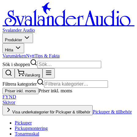
Svalander Audio
Produkter
Hitta
Varumärken
Nytt
Tips & Fakta
Sök i shoppen
Varukorg
Filtrera kategorier
Priser inkl. moms
Priser inkl. moms
FYND
Skivor
Pickuper & tillbehör
Visa underkategorier för Pickuper & tillbehör
Pickuper
Pickupmontering
Tonarmsskal