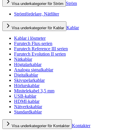
Ström
Visa underkategorier för Ström
Strömfördelare, Nätfilter
Kablar
Visa underkategorier för Kablar
Kablar i lösmeter
Furutech Flux-serien
Furutech Reference III serien
Furutech Evolution II serien
Nätkablar
Högtalarkablar
Analoga signalkablar
Digitalkablar
Skivspelarkablar
Hörlurskablar
Minitelekabel 3,5 mm
USB-kablar
HDMI-kablar
Nätverkskablar
Standardkablar
Kontakter
Visa underkategorier för Kontakter