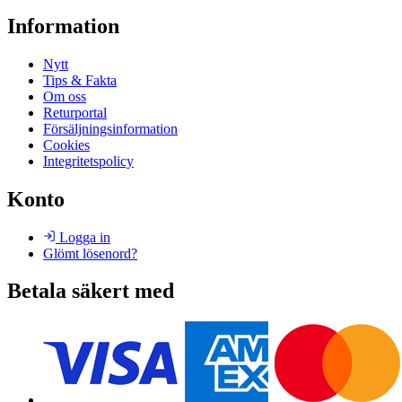
Information
Nytt
Tips & Fakta
Om oss
Returportal
Försäljningsinformation
Cookies
Integritetspolicy
Konto
Logga in
Glömt lösenord?
Betala säkert med