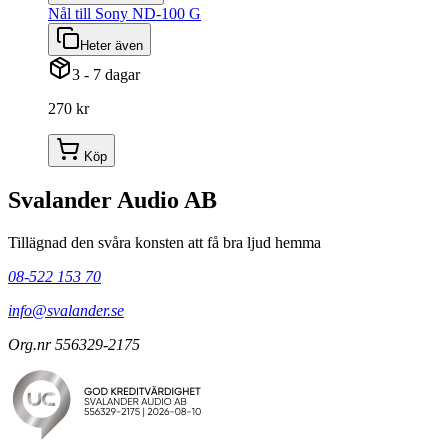
Nål till Sony ND-100 G
Heter även
3 - 7 dagar
270 kr
Köp
Svalander Audio AB
Tillägnad den svåra konsten att få bra ljud hemma
08-522 153 70
info@svalander.se
Org.nr 556329-2175