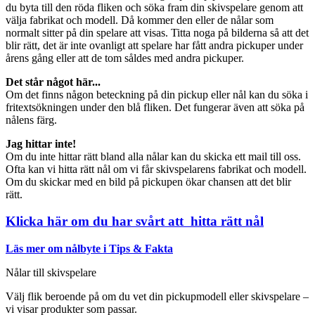
du byta till den röda fliken och söka fram din skivspelare genom att
välja fabrikat och modell. Då kommer den eller de nålar som
normalt sitter på din spelare att visas. Titta noga på bilderna så att det
blir rätt, det är inte ovanligt att spelare har fått andra pickuper under
årens gång eller att de tom såldes med andra pickuper.
Det står något här...
Om det finns någon beteckning på din pickup eller nål kan du söka i
fritextsökningen under den blå fliken. Det fungerar även att söka på
nålens färg.
Jag hittar inte!
Om du inte hittar rätt bland alla nålar kan du skicka ett mail till oss.
Ofta kan vi hitta rätt nål om vi får skivspelarens fabrikat och modell.
Om du skickar med en bild på pickupen ökar chansen att det blir
rätt.
Klicka här om du har svårt att hitta rätt nål
Läs mer om nålbyte i Tips & Fakta
Nålar till skivspelare
Välj flik beroende på om du vet din pickupmodell eller skivspelare –
vi visar produkter som passar.