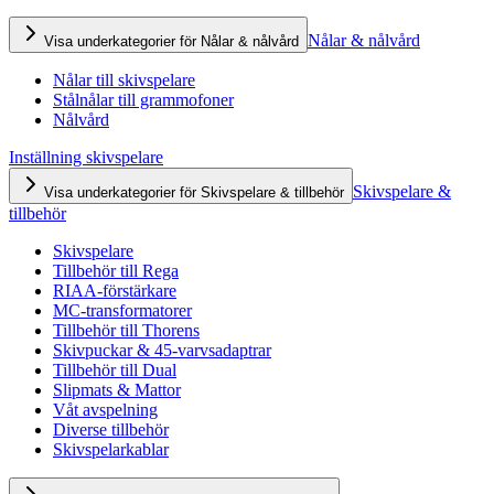
Nålar & nålvård
Visa underkategorier för Nålar & nålvård
Nålar till skivspelare
Stålnålar till grammofoner
Nålvård
Inställning skivspelare
Skivspelare &
Visa underkategorier för Skivspelare & tillbehör
tillbehör
Skivspelare
Tillbehör till Rega
RIAA-förstärkare
MC-transformatorer
Tillbehör till Thorens
Skivpuckar & 45-varvsadaptrar
Tillbehör till Dual
Slipmats & Mattor
Våt avspelning
Diverse tillbehör
Skivspelarkablar