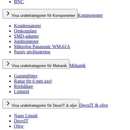
BNC
Komponenter
Visa underkategorier för Komponenter
Kondensatorer
Omkopplare
SMD-adapter
Jordisolatorer
Mikrofon Panasonic WM-61A
Passiv nivåjustering
Mekanik
Visa underkategorier för Mekanik
Gummifötter
Rattar för 6 mm axel
Rörhållare
Lödstöd
DeoxIT & oljor
Visa underkategorier för DeoxIT & oljor
Nano Liquid
DeoxIT
Oljor