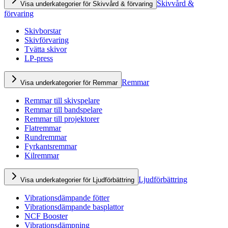
Skivvård &
Visa underkategorier för Skivvård & förvaring
förvaring
Skivborstar
Skivförvaring
Tvätta skivor
LP-press
Remmar
Visa underkategorier för Remmar
Remmar till skivspelare
Remmar till bandspelare
Remmar till projektorer
Flatremmar
Rundremmar
Fyrkantsremmar
Kilremmar
Ljudförbättring
Visa underkategorier för Ljudförbättring
Vibrationsdämpande fötter
Vibrationsdämpande basplattor
NCF Booster
Vibrationsdämpning