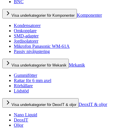
BNC
Komponenter
Visa underkategorier för Komponenter
Kondensatorer
Omkopplare
SMD-adapter
Jordisolatorer
Mikrofon Panasonic WM-61A
Passiv nivåjustering
Mekanik
Visa underkategorier för Mekanik
Gummifötter
Rattar för 6 mm axel
Rörhållare
Lödstöd
DeoxIT & oljor
Visa underkategorier för DeoxIT & oljor
Nano Liquid
DeoxIT
Oljor