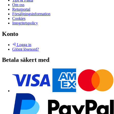
Nytt
Tips & Fakta
Om oss
Returportal
Försäljningsinformation
Cookies
Integritetspolicy
Konto
Logga in
Glömt lösenord?
Betala säkert med