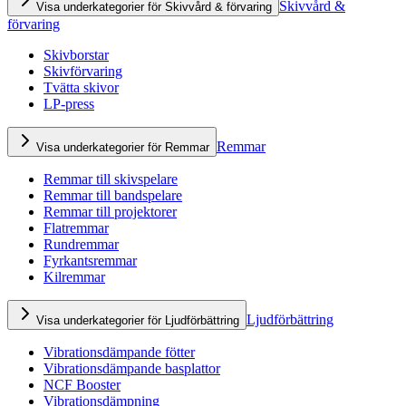
Skivvård &
Visa underkategorier för Skivvård & förvaring
förvaring
Skivborstar
Skivförvaring
Tvätta skivor
LP-press
Remmar
Visa underkategorier för Remmar
Remmar till skivspelare
Remmar till bandspelare
Remmar till projektorer
Flatremmar
Rundremmar
Fyrkantsremmar
Kilremmar
Ljudförbättring
Visa underkategorier för Ljudförbättring
Vibrationsdämpande fötter
Vibrationsdämpande basplattor
NCF Booster
Vibrationsdämpning