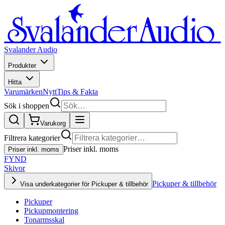
Svalander Audio
Produkter
Hitta
Varumärken
Nytt
Tips & Fakta
Sök i shoppen
Varukorg
Filtrera kategorier
Priser inkl. moms
Priser inkl. moms
FYND
Skivor
Pickuper & tillbehör
Visa underkategorier för Pickuper & tillbehör
Pickuper
Pickupmontering
Tonarmsskal