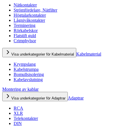
Nätkontakter
Strömfördelare, Nätfilter
Högtalarkontakter
Lågnivåkontakter
Terminering
Rörkabelskor
Flatstift guld
Crimphylsor
Kabelmaterial
Visa underkategorier för Kabelmaterial
Krympslang
Kabelstrumpa
Bomullsisolering
Kabelavslutning
Montering av kablar
Adaptrar
Visa underkategorier för Adaptrar
RCA
XLR
Telekontakter
DIN