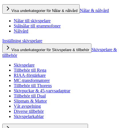
Nålar & nålvård
Visa underkategorier för Nålar & nålvård
Nålar till skivspelare
Stålnålar till grammofoner
Nålvård
Inställning skivspelare
Skivspelare &
Visa underkategorier för Skivspelare & tillbehör
tillbehör
Skivspelare
Tillbehör till Rega
RIAA-förstärkare
MC-transformatorer
Tillbehör till Thorens
Skivpuckar & 45-varvsadaptrar
Tillbehör till Dual
Slipmats & Mattor
Våt avspelning
Diverse tillbehör
Skivspelarkablar