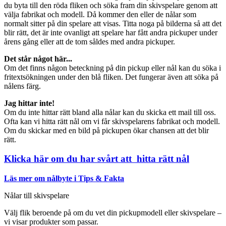
du byta till den röda fliken och söka fram din skivspelare genom att
välja fabrikat och modell. Då kommer den eller de nålar som
normalt sitter på din spelare att visas. Titta noga på bilderna så att det
blir rätt, det är inte ovanligt att spelare har fått andra pickuper under
årens gång eller att de tom såldes med andra pickuper.
Det står något här...
Om det finns någon beteckning på din pickup eller nål kan du söka i
fritextsökningen under den blå fliken. Det fungerar även att söka på
nålens färg.
Jag hittar inte!
Om du inte hittar rätt bland alla nålar kan du skicka ett mail till oss.
Ofta kan vi hitta rätt nål om vi får skivspelarens fabrikat och modell.
Om du skickar med en bild på pickupen ökar chansen att det blir
rätt.
Klicka här om du har svårt att hitta rätt nål
Läs mer om nålbyte i Tips & Fakta
Nålar till skivspelare
Välj flik beroende på om du vet din pickupmodell eller skivspelare –
vi visar produkter som passar.