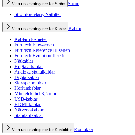
Ström
Visa underkategorier för Ström
Strömfördelare, Nätfilter
Kablar
Visa underkategorier för Kablar
Kablar i lösmeter
Furutech Flux-serien
Furutech Reference III serien
Furutech Evolution II serien
Nätkablar
Högtalarkablar
Analoga signalkablar
Digitalkablar
Skivspelarkablar
Hörlurskablar
Minitelekabel 3,5 mm
USB-kablar
HDMI-kablar
Nätverkskablar
Standardkablar
Kontakter
Visa underkategorier för Kontakter