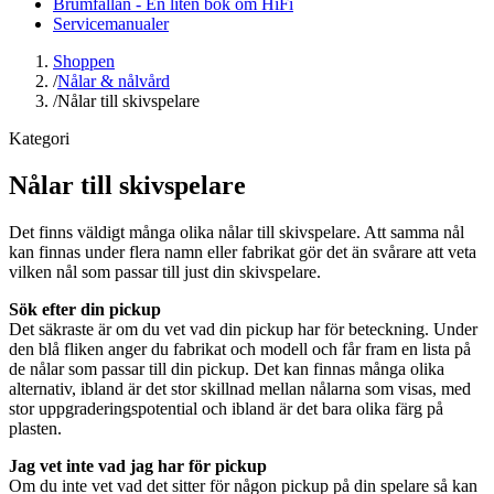
Brumfällan - En liten bok om HiFi
Servicemanualer
Shoppen
/
Nålar & nålvård
/
Nålar till skivspelare
Kategori
Nålar till skivspelare
Det finns väldigt många olika nålar till skivspelare. Att samma nål
kan finnas under flera namn eller fabrikat gör det än svårare att veta
vilken nål som passar till just din skivspelare.
Sök efter din pickup
Det säkraste är om du vet vad din pickup har för beteckning. Under
den blå fliken anger du fabrikat och modell och får fram en lista på
de nålar som passar till din pickup. Det kan finnas många olika
alternativ, ibland är det stor skillnad mellan nålarna som visas, med
stor uppgraderingspotential och ibland är det bara olika färg på
plasten.
Jag vet inte vad jag har för pickup
Om du inte vet vad det sitter för någon pickup på din spelare så kan