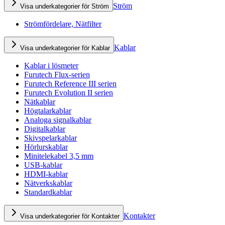
Ström
Visa underkategorier för Ström
Strömfördelare, Nätfilter
Kablar
Visa underkategorier för Kablar
Kablar i lösmeter
Furutech Flux-serien
Furutech Reference III serien
Furutech Evolution II serien
Nätkablar
Högtalarkablar
Analoga signalkablar
Digitalkablar
Skivspelarkablar
Hörlurskablar
Minitelekabel 3,5 mm
USB-kablar
HDMI-kablar
Nätverkskablar
Standardkablar
Kontakter
Visa underkategorier för Kontakter