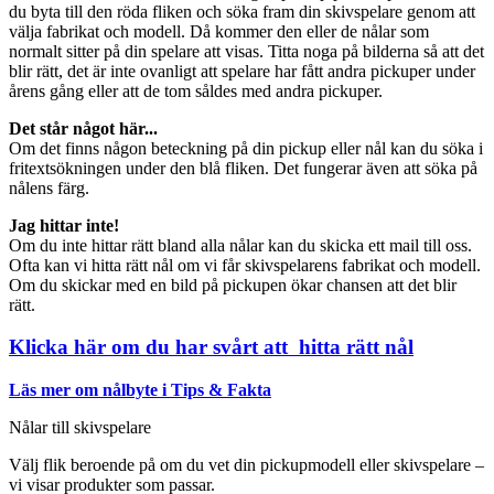
du byta till den röda fliken och söka fram din skivspelare genom att
välja fabrikat och modell. Då kommer den eller de nålar som
normalt sitter på din spelare att visas. Titta noga på bilderna så att det
blir rätt, det är inte ovanligt att spelare har fått andra pickuper under
årens gång eller att de tom såldes med andra pickuper.
Det står något här...
Om det finns någon beteckning på din pickup eller nål kan du söka i
fritextsökningen under den blå fliken. Det fungerar även att söka på
nålens färg.
Jag hittar inte!
Om du inte hittar rätt bland alla nålar kan du skicka ett mail till oss.
Ofta kan vi hitta rätt nål om vi får skivspelarens fabrikat och modell.
Om du skickar med en bild på pickupen ökar chansen att det blir
rätt.
Klicka här om du har svårt att hitta rätt nål
Läs mer om nålbyte i Tips & Fakta
Nålar till skivspelare
Välj flik beroende på om du vet din pickupmodell eller skivspelare –
vi visar produkter som passar.