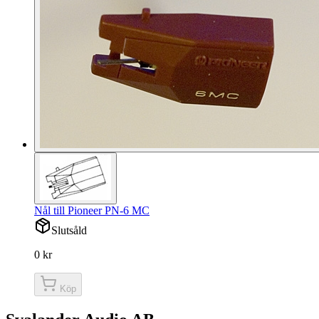
Nål till Pioneer PN-6 MC
Slutsåld
0 kr
Köp