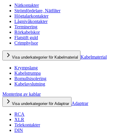
Nätkontakter
Strömfördelare, Nätfilter
Högtalarkontakter
Lågnivåkontakter
Terminering
Rörkabelskor
Flatstift guld
Crimphylsor
Kabelmaterial
Visa underkategorier för Kabelmaterial
Krympslang
Kabelstrumpa
Bomullsisolering
Kabelavslutning
Montering av kablar
Adaptrar
Visa underkategorier för Adaptrar
RCA
XLR
Telekontakter
DIN