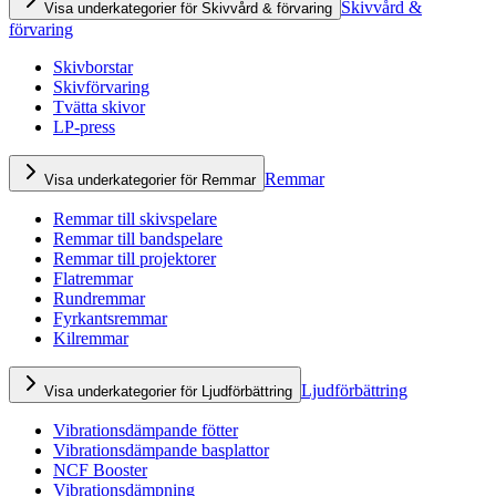
Skivvård &
Visa underkategorier för Skivvård & förvaring
förvaring
Skivborstar
Skivförvaring
Tvätta skivor
LP-press
Remmar
Visa underkategorier för Remmar
Remmar till skivspelare
Remmar till bandspelare
Remmar till projektorer
Flatremmar
Rundremmar
Fyrkantsremmar
Kilremmar
Ljudförbättring
Visa underkategorier för Ljudförbättring
Vibrationsdämpande fötter
Vibrationsdämpande basplattor
NCF Booster
Vibrationsdämpning