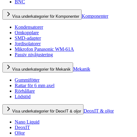
BNC
Komponenter
Visa underkategorier för Komponenter
Kondensatorer
Omkopplare
SMD-adapter
Jordisolatorer
Mikrofon Panasonic WM-61A
Passiv nivåjustering
Mekanik
Visa underkategorier för Mekanik
Gummifötter
Rattar för 6 mm axel
Rörhållare
Lödstöd
DeoxIT & oljor
Visa underkategorier för DeoxIT & oljor
Nano Liquid
DeoxIT
Oljor