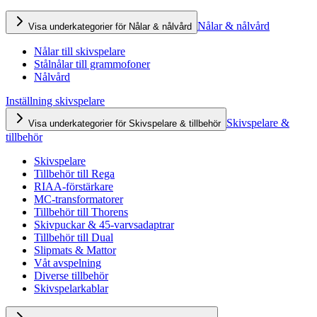
Nålar & nålvård
Visa underkategorier för Nålar & nålvård
Nålar till skivspelare
Stålnålar till grammofoner
Nålvård
Inställning skivspelare
Skivspelare &
Visa underkategorier för Skivspelare & tillbehör
tillbehör
Skivspelare
Tillbehör till Rega
RIAA-förstärkare
MC-transformatorer
Tillbehör till Thorens
Skivpuckar & 45-varvsadaptrar
Tillbehör till Dual
Slipmats & Mattor
Våt avspelning
Diverse tillbehör
Skivspelarkablar