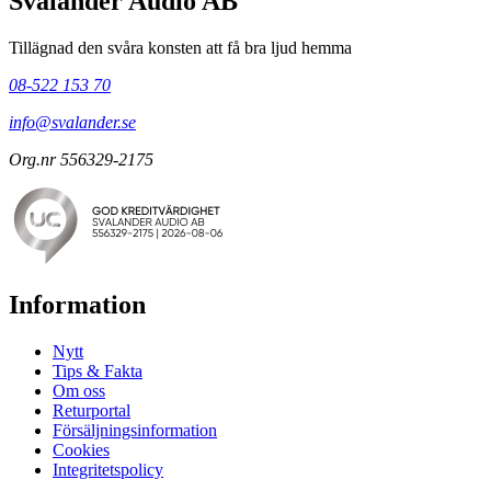
Svalander Audio AB
Tillägnad den svåra konsten att få bra ljud hemma
08-522 153 70
info@svalander.se
Org.nr 556329-2175
Information
Nytt
Tips & Fakta
Om oss
Returportal
Försäljningsinformation
Cookies
Integritetspolicy