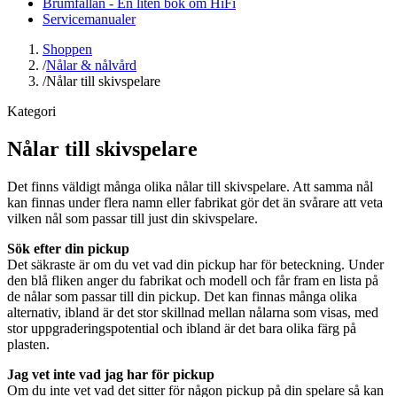
Brumfällan - En liten bok om HiFi
Servicemanualer
Shoppen
/
Nålar & nålvård
/
Nålar till skivspelare
Kategori
Nålar till skivspelare
Det finns väldigt många olika nålar till skivspelare. Att samma nål
kan finnas under flera namn eller fabrikat gör det än svårare att veta
vilken nål som passar till just din skivspelare.
Sök efter din pickup
Det säkraste är om du vet vad din pickup har för beteckning. Under
den blå fliken anger du fabrikat och modell och får fram en lista på
de nålar som passar till din pickup. Det kan finnas många olika
alternativ, ibland är det stor skillnad mellan nålarna som visas, med
stor uppgraderingspotential och ibland är det bara olika färg på
plasten.
Jag vet inte vad jag har för pickup
Om du inte vet vad det sitter för någon pickup på din spelare så kan