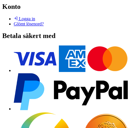
Konto
Logga in
Glömt lösenord?
Betala säkert med