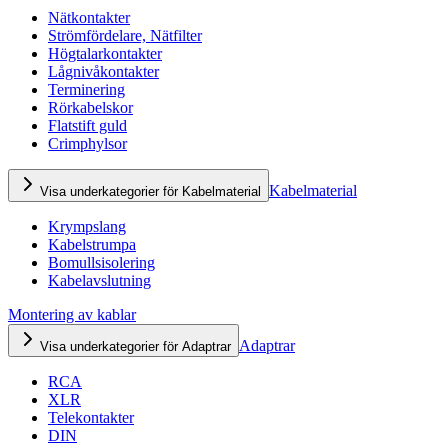
Nätkontakter
Strömfördelare, Nätfilter
Högtalarkontakter
Lågnivåkontakter
Terminering
Rörkabelskor
Flatstift guld
Crimphylsor
Kabelmaterial
Visa underkategorier för Kabelmaterial
Krympslang
Kabelstrumpa
Bomullsisolering
Kabelavslutning
Montering av kablar
Adaptrar
Visa underkategorier för Adaptrar
RCA
XLR
Telekontakter
DIN