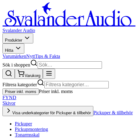
Svalander Audio
Produkter
Hitta
Varumärken
Nytt
Tips & Fakta
Sök i shoppen
Varukorg
Filtrera kategorier
Priser inkl. moms
Priser inkl. moms
FYND
Skivor
Pickuper & tillbehör
Visa underkategorier för Pickuper & tillbehör
Pickuper
Pickupmontering
Tonarmsskal