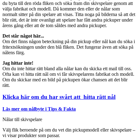
du byta till den röda fliken och söka fram din skivspelare genom att
välja fabrikat och modell. Då kommer den eller de nålar som
normalt sitter på din spelare att visas. Titta noga på bilderna så att det
blir rätt, det är inte ovanligt att spelare har fått andra pickuper under
årens gång eller att de tom såldes med andra pickuper.
Det står något här...
Om det finns någon beteckning på din pickup eller nål kan du söka i
fritextsökningen under den blå fliken. Det fungerar även att söka på
nålens färg.
Jag hittar inte!
Om du inte hittar rätt bland alla nålar kan du skicka ett mail till oss.
Ofta kan vi hitta rätt nål om vi får skivspelarens fabrikat och modell.
Om du skickar med en bild på pickupen ökar chansen att det blir
rätt.
Klicka här om du har svårt att hitta rätt nål
Läs mer om nålbyte i Tips & Fakta
Nålar till skivspelare
Välj flik beroende på om du vet din pickupmodell eller skivspelare –
vi visar produkter som passar.