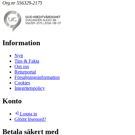
Org.nr 556329-2175
Information
Nytt
Tips & Fakta
Om oss
Returportal
Försäljningsinformation
Cookies
Integritetspolicy
Konto
Logga in
Glömt lösenord?
Betala säkert med