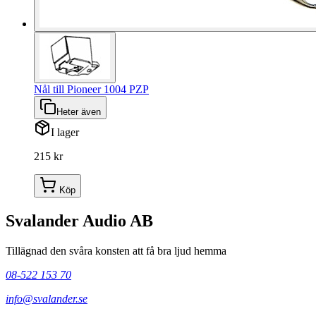
Nål till Pioneer 1004 PZP
Heter även
I lager
215 kr
Köp
Svalander Audio AB
Tillägnad den svåra konsten att få bra ljud hemma
08-522 153 70
info@svalander.se