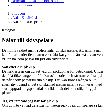
Brumfällan - En liten bok om HiFi
Servicemanualer
Shoppen
/
Nålar & nålvård
/
Nålar till skivspelare
Kategori
Nålar till skivspelare
Det finns väldigt många olika nålar till skivspelare. Att samma nål
kan finnas under flera namn eller fabrikat gör det än svårare att veta
vilken nål som passar till just din skivspelare.
Sök efter din pickup
Det säkraste är om du vet vad din pickup har för beteckning. Under
den blå fliken anger du fabrikat och modell och får fram en lista på
de nålar som passar till din pickup. Det kan finnas många olika
alternativ, ibland är det stor skillnad mellan nålarna som visas, med
stor uppgraderingspotential och ibland är det bara olika färg på
plasten.
Jag vet inte vad jag har för pickup
Om du inte vet vad det sitter för någon pickup på din spelare så kan