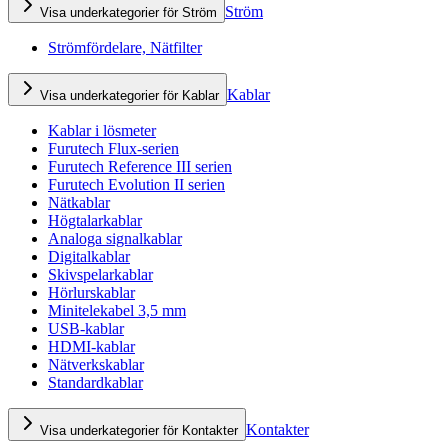
Ström
Visa underkategorier för Ström
Strömfördelare, Nätfilter
Kablar
Visa underkategorier för Kablar
Kablar i lösmeter
Furutech Flux-serien
Furutech Reference III serien
Furutech Evolution II serien
Nätkablar
Högtalarkablar
Analoga signalkablar
Digitalkablar
Skivspelarkablar
Hörlurskablar
Minitelekabel 3,5 mm
USB-kablar
HDMI-kablar
Nätverkskablar
Standardkablar
Kontakter
Visa underkategorier för Kontakter