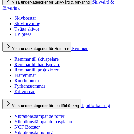
Skivvård &
Visa underkategorier för Skivvård & förvaring
förvaring
Skivborstar
Skivförvaring
Tvätta skivor
LP-press
Remmar
Visa underkategorier för Remmar
Remmar till skivspelare
Remmar till bandspelare
Remmar till projektorer
Flatremmar
Rundremmar
Fyrkantsremmar
Kilremmar
Ljudförbättring
Visa underkategorier för Ljudförbättring
Vibrationsdämpande fötter
Vibrationsdämpande basplattor
NCF Booster
Vibrationsdämpning