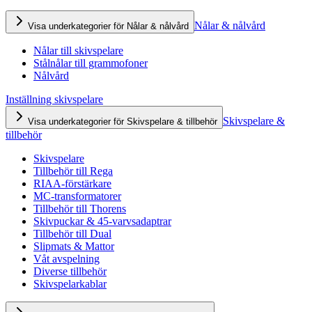
Nålar & nålvård
Visa underkategorier för Nålar & nålvård
Nålar till skivspelare
Stålnålar till grammofoner
Nålvård
Inställning skivspelare
Skivspelare &
Visa underkategorier för Skivspelare & tillbehör
tillbehör
Skivspelare
Tillbehör till Rega
RIAA-förstärkare
MC-transformatorer
Tillbehör till Thorens
Skivpuckar & 45-varvsadaptrar
Tillbehör till Dual
Slipmats & Mattor
Våt avspelning
Diverse tillbehör
Skivspelarkablar