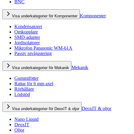
BNC
Komponenter
Visa underkategorier för Komponenter
Kondensatorer
Omkopplare
SMD-adapter
Jordisolatorer
Mikrofon Panasonic WM-61A
Passiv nivåjustering
Mekanik
Visa underkategorier för Mekanik
Gummifötter
Rattar för 6 mm axel
Rörhållare
Lödstöd
DeoxIT & oljor
Visa underkategorier för DeoxIT & oljor
Nano Liquid
DeoxIT
Oljor