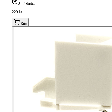
3 - 7 dagar
229 kr
Köp