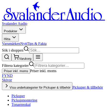
Svalander Audio
Produkter
Hitta
Varumärken
Nytt
Tips & Fakta
Sök i shoppen
Varukorg
Filtrera kategorier
Priser inkl. moms
Priser inkl. moms
FYND
Skivor
Pickuper & tillbehör
Visa underkategorier för Pickuper & tillbehör
Pickuper
Pickupmontering
Tonarmsskal