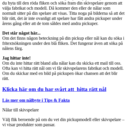
du byta till den röda fliken och söka fram din skivspelare genom att
välja fabrikat och modell. Då kommer den eller de nålar som
normalt sitter på din spelare att visas. Titta noga på bilderna så att det
blir rätt, det är inte ovanligt att spelare har fått andra pickuper under
årens gång eller att de tom såldes med andra pickuper.
Det står något här...
Om det finns någon beteckning på din pickup eller nål kan du söka i
fritextsökningen under den blå fliken. Det fungerar även att söka på
nålens färg.
Jag hittar inte!
Om du inte hittar rätt bland alla nålar kan du skicka ett mail till oss.
Ofta kan vi hitta rätt nål om vi får skivspelarens fabrikat och modell.
Om du skickar med en bild på pickupen ökar chansen att det blir
rätt.
Klicka här om du har svårt att hitta rätt nål
Läs mer om nålbyte i Tips & Fakta
Nålar till skivspelare
Välj flik beroende på om du vet din pickupmodell eller skivspelare –
vi visar produkter som passar.