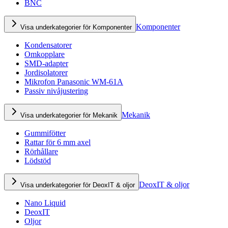
BNC
Komponenter
Visa underkategorier för Komponenter
Kondensatorer
Omkopplare
SMD-adapter
Jordisolatorer
Mikrofon Panasonic WM-61A
Passiv nivåjustering
Mekanik
Visa underkategorier för Mekanik
Gummifötter
Rattar för 6 mm axel
Rörhållare
Lödstöd
DeoxIT & oljor
Visa underkategorier för DeoxIT & oljor
Nano Liquid
DeoxIT
Oljor