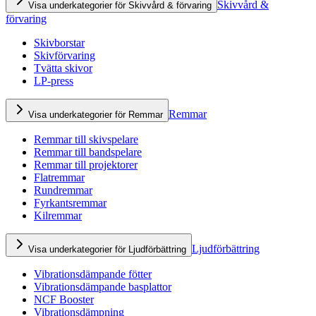
Skivvård &
Visa underkategorier för Skivvård & förvaring
förvaring
Skivborstar
Skivförvaring
Tvätta skivor
LP-press
Remmar
Visa underkategorier för Remmar
Remmar till skivspelare
Remmar till bandspelare
Remmar till projektorer
Flatremmar
Rundremmar
Fyrkantsremmar
Kilremmar
Ljudförbättring
Visa underkategorier för Ljudförbättring
Vibrationsdämpande fötter
Vibrationsdämpande basplattor
NCF Booster
Vibrationsdämpning