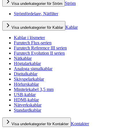
Ström
Visa underkategorier för Ström
Strömfördelare, Nätfilter
Kablar
Visa underkategorier för Kablar
Kablar i lösmeter
Furutech Flux-serien
Furutech Reference III serien
Furutech Evolution II serien
Nätkablar
Högtalarkablar
Analoga signalkablar
Digitalkablar
Skivspelarkablar
Hörlurskablar
Minitelekabel 3,5 mm
USB-kablar
HDMI-kablar
Nätverkskablar
Standardkablar
Kontakter
Visa underkategorier för Kontakter