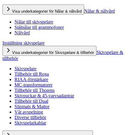
Nålar & nålvård
Visa underkategorier för Nålar & nålvård
Nålar till skivspelare
Stålnålar till grammofoner
Nålvård
Inställning skivspelare
Skivspelare &
Visa underkategorier för Skivspelare & tillbehör
tillbehör
Skivspelare
Tillbehör till Rega
RIAA-förstärkare
MC-transformatorer
Tillbehör till Thorens
Skivpuckar & 45-varvsadaptrar
Tillbehör till Dual
Slipmats & Mattor
Våt avspelning
Diverse tillbehör
Skivspelarkablar