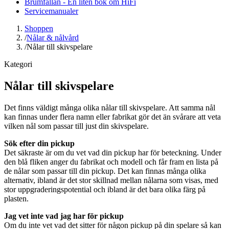
Brumfällan - En liten bok om HiFi
Servicemanualer
Shoppen
/
Nålar & nålvård
/
Nålar till skivspelare
Kategori
Nålar till skivspelare
Det finns väldigt många olika nålar till skivspelare. Att samma nål
kan finnas under flera namn eller fabrikat gör det än svårare att veta
vilken nål som passar till just din skivspelare.
Sök efter din pickup
Det säkraste är om du vet vad din pickup har för beteckning. Under
den blå fliken anger du fabrikat och modell och får fram en lista på
de nålar som passar till din pickup. Det kan finnas många olika
alternativ, ibland är det stor skillnad mellan nålarna som visas, med
stor uppgraderingspotential och ibland är det bara olika färg på
plasten.
Jag vet inte vad jag har för pickup
Om du inte vet vad det sitter för någon pickup på din spelare så kan