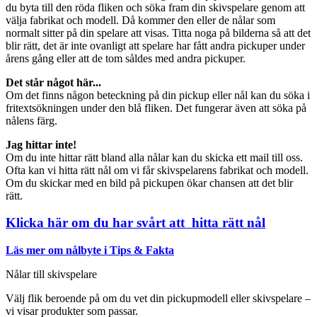
du byta till den röda fliken och söka fram din skivspelare genom att
välja fabrikat och modell. Då kommer den eller de nålar som
normalt sitter på din spelare att visas. Titta noga på bilderna så att det
blir rätt, det är inte ovanligt att spelare har fått andra pickuper under
årens gång eller att de tom såldes med andra pickuper.
Det står något här...
Om det finns någon beteckning på din pickup eller nål kan du söka i
fritextsökningen under den blå fliken. Det fungerar även att söka på
nålens färg.
Jag hittar inte!
Om du inte hittar rätt bland alla nålar kan du skicka ett mail till oss.
Ofta kan vi hitta rätt nål om vi får skivspelarens fabrikat och modell.
Om du skickar med en bild på pickupen ökar chansen att det blir
rätt.
Klicka här om du har svårt att hitta rätt nål
Läs mer om nålbyte i Tips & Fakta
Nålar till skivspelare
Välj flik beroende på om du vet din pickupmodell eller skivspelare –
vi visar produkter som passar.