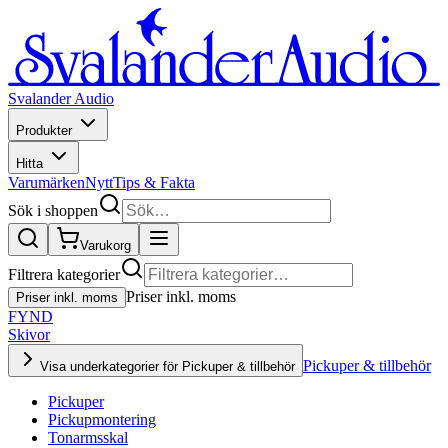
Svalander Audio
Produkter
Hitta
Varumärken
Nytt
Tips & Fakta
Sök i shoppen
Varukorg
Filtrera kategorier
Priser inkl. moms
Priser inkl. moms
FYND
Skivor
Pickuper & tillbehör
Visa underkategorier för Pickuper & tillbehör
Pickuper
Pickupmontering
Tonarmsskal