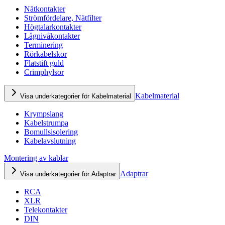
Nätkontakter
Strömfördelare, Nätfilter
Högtalarkontakter
Lågnivåkontakter
Terminering
Rörkabelskor
Flatstift guld
Crimphylsor
Kabelmaterial
Visa underkategorier för Kabelmaterial
Krympslang
Kabelstrumpa
Bomullsisolering
Kabelavslutning
Montering av kablar
Adaptrar
Visa underkategorier för Adaptrar
RCA
XLR
Telekontakter
DIN