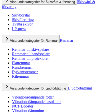
Skivvård &
Visa underkategorier för Skivvård & förvaring
förvaring
Skivborstar
Skivförvaring
Tvätta skivor
LP-press
Remmar
Visa underkategorier för Remmar
Remmar till skivspelare
Remmar till bandspelare
Remmar till projektorer
Flatremmar
Rundremmar
Fyrkantsremmar
Kilremmar
Ljudförbättring
Visa underkategorier för Ljudförbättring
Vibrationsdämpande fötter
Vibrationsdämpande basplattor
NCF Booster
Vibrationsdämpning