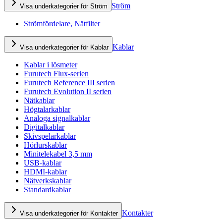
Ström
Visa underkategorier för Ström
Strömfördelare, Nätfilter
Kablar
Visa underkategorier för Kablar
Kablar i lösmeter
Furutech Flux-serien
Furutech Reference III serien
Furutech Evolution II serien
Nätkablar
Högtalarkablar
Analoga signalkablar
Digitalkablar
Skivspelarkablar
Hörlurskablar
Minitelekabel 3,5 mm
USB-kablar
HDMI-kablar
Nätverkskablar
Standardkablar
Kontakter
Visa underkategorier för Kontakter