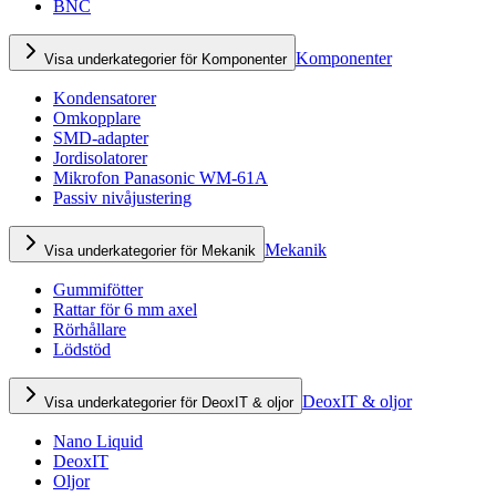
BNC
Komponenter
Visa underkategorier för Komponenter
Kondensatorer
Omkopplare
SMD-adapter
Jordisolatorer
Mikrofon Panasonic WM-61A
Passiv nivåjustering
Mekanik
Visa underkategorier för Mekanik
Gummifötter
Rattar för 6 mm axel
Rörhållare
Lödstöd
DeoxIT & oljor
Visa underkategorier för DeoxIT & oljor
Nano Liquid
DeoxIT
Oljor