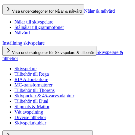
Nålar & nålvård
Visa underkategorier för Nålar & nålvård
Nålar till skivspelare
Stålnålar till grammofoner
Nålvård
Inställning skivspelare
Skivspelare &
Visa underkategorier för Skivspelare & tillbehör
tillbehör
Skivspelare
Tillbehör till Rega
RIAA-förstärkare
MC-transformatorer
Tillbehör till Thorens
Skivpuckar & 45-varvsadaptrar
Tillbehör till Dual
Slipmats & Mattor
Våt avspelning
Diverse tillbehör
Skivspelarkablar