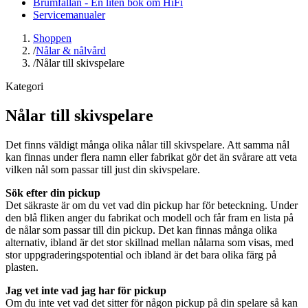
Brumfällan - En liten bok om HiFi
Servicemanualer
Shoppen
/
Nålar & nålvård
/
Nålar till skivspelare
Kategori
Nålar till skivspelare
Det finns väldigt många olika nålar till skivspelare. Att samma nål
kan finnas under flera namn eller fabrikat gör det än svårare att veta
vilken nål som passar till just din skivspelare.
Sök efter din pickup
Det säkraste är om du vet vad din pickup har för beteckning. Under
den blå fliken anger du fabrikat och modell och får fram en lista på
de nålar som passar till din pickup. Det kan finnas många olika
alternativ, ibland är det stor skillnad mellan nålarna som visas, med
stor uppgraderingspotential och ibland är det bara olika färg på
plasten.
Jag vet inte vad jag har för pickup
Om du inte vet vad det sitter för någon pickup på din spelare så kan