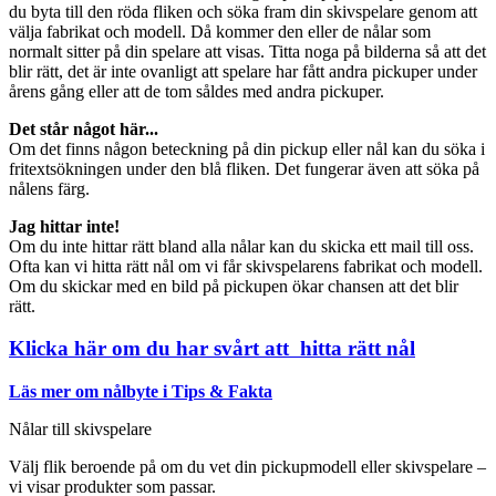
du byta till den röda fliken och söka fram din skivspelare genom att
välja fabrikat och modell. Då kommer den eller de nålar som
normalt sitter på din spelare att visas. Titta noga på bilderna så att det
blir rätt, det är inte ovanligt att spelare har fått andra pickuper under
årens gång eller att de tom såldes med andra pickuper.
Det står något här...
Om det finns någon beteckning på din pickup eller nål kan du söka i
fritextsökningen under den blå fliken. Det fungerar även att söka på
nålens färg.
Jag hittar inte!
Om du inte hittar rätt bland alla nålar kan du skicka ett mail till oss.
Ofta kan vi hitta rätt nål om vi får skivspelarens fabrikat och modell.
Om du skickar med en bild på pickupen ökar chansen att det blir
rätt.
Klicka här om du har svårt att hitta rätt nål
Läs mer om nålbyte i Tips & Fakta
Nålar till skivspelare
Välj flik beroende på om du vet din pickupmodell eller skivspelare –
vi visar produkter som passar.