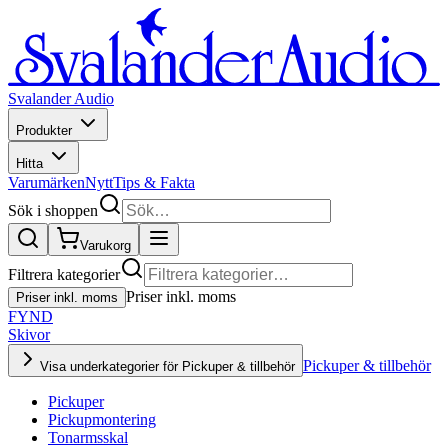
Svalander Audio
Produkter
Hitta
Varumärken
Nytt
Tips & Fakta
Sök i shoppen
Varukorg
Filtrera kategorier
Priser inkl. moms
Priser inkl. moms
FYND
Skivor
Pickuper & tillbehör
Visa underkategorier för Pickuper & tillbehör
Pickuper
Pickupmontering
Tonarmsskal