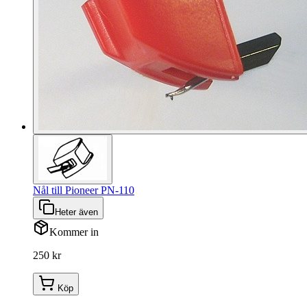
Nål till Pioneer PN-110
Heter även
Kommer in
250 kr
Köp