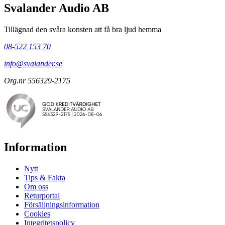
Svalander Audio AB
Tillägnad den svåra konsten att få bra ljud hemma
08-522 153 70
info@svalander.se
Org.nr 556329-2175
Information
Nytt
Tips & Fakta
Om oss
Returportal
Försäljningsinformation
Cookies
Integritetspolicy