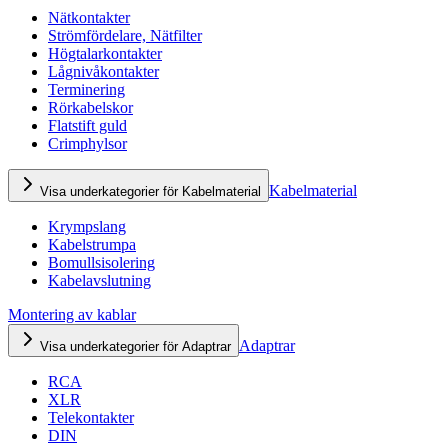
Nätkontakter
Strömfördelare, Nätfilter
Högtalarkontakter
Lågnivåkontakter
Terminering
Rörkabelskor
Flatstift guld
Crimphylsor
Kabelmaterial
Visa underkategorier för Kabelmaterial
Krympslang
Kabelstrumpa
Bomullsisolering
Kabelavslutning
Montering av kablar
Adaptrar
Visa underkategorier för Adaptrar
RCA
XLR
Telekontakter
DIN