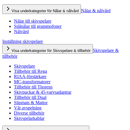
Nålar & nålvård
Visa underkategorier för Nålar & nålvård
Nålar till skivspelare
Stålnålar till grammofoner
Nålvård
Inställning skivspelare
Skivspelare &
Visa underkategorier för Skivspelare & tillbehör
tillbehör
Skivspelare
Tillbehör till Rega
RIAA-förstärkare
MC-transformatorer
Tillbehör till Thorens
Skivpuckar & 45-varvsadaptrar
Tillbehör till Dual
Slipmats & Mattor
Våt avspelning
Diverse tillbehör
Skivspelarkablar