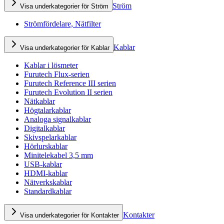
Ström
Visa underkategorier för Ström
Strömfördelare, Nätfilter
Kablar
Visa underkategorier för Kablar
Kablar i lösmeter
Furutech Flux-serien
Furutech Reference III serien
Furutech Evolution II serien
Nätkablar
Högtalarkablar
Analoga signalkablar
Digitalkablar
Skivspelarkablar
Hörlurskablar
Minitelekabel 3,5 mm
USB-kablar
HDMI-kablar
Nätverkskablar
Standardkablar
Kontakter
Visa underkategorier för Kontakter