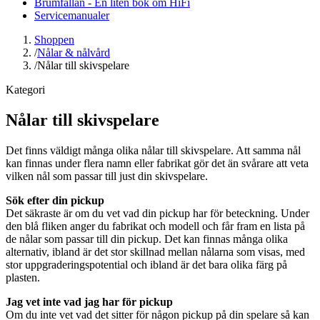
Brumfällan - En liten bok om HiFi
Servicemanualer
Shoppen
/
Nålar & nålvård
/
Nålar till skivspelare
Kategori
Nålar till skivspelare
Det finns väldigt många olika nålar till skivspelare. Att samma nål
kan finnas under flera namn eller fabrikat gör det än svårare att veta
vilken nål som passar till just din skivspelare.
Sök efter din pickup
Det säkraste är om du vet vad din pickup har för beteckning. Under
den blå fliken anger du fabrikat och modell och får fram en lista på
de nålar som passar till din pickup. Det kan finnas många olika
alternativ, ibland är det stor skillnad mellan nålarna som visas, med
stor uppgraderingspotential och ibland är det bara olika färg på
plasten.
Jag vet inte vad jag har för pickup
Om du inte vet vad det sitter för någon pickup på din spelare så kan