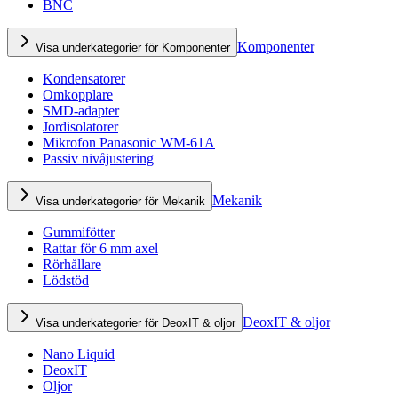
BNC
Komponenter
Visa underkategorier för Komponenter
Kondensatorer
Omkopplare
SMD-adapter
Jordisolatorer
Mikrofon Panasonic WM-61A
Passiv nivåjustering
Mekanik
Visa underkategorier för Mekanik
Gummifötter
Rattar för 6 mm axel
Rörhållare
Lödstöd
DeoxIT & oljor
Visa underkategorier för DeoxIT & oljor
Nano Liquid
DeoxIT
Oljor