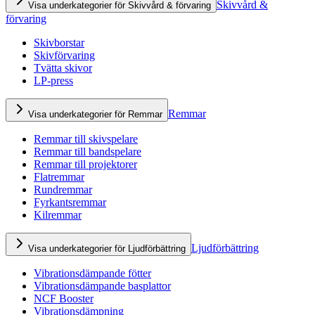
Skivvård &
Visa underkategorier för Skivvård & förvaring
förvaring
Skivborstar
Skivförvaring
Tvätta skivor
LP-press
Remmar
Visa underkategorier för Remmar
Remmar till skivspelare
Remmar till bandspelare
Remmar till projektorer
Flatremmar
Rundremmar
Fyrkantsremmar
Kilremmar
Ljudförbättring
Visa underkategorier för Ljudförbättring
Vibrationsdämpande fötter
Vibrationsdämpande basplattor
NCF Booster
Vibrationsdämpning