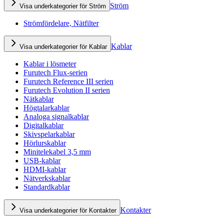
Ström
Visa underkategorier för Ström
Strömfördelare, Nätfilter
Kablar
Visa underkategorier för Kablar
Kablar i lösmeter
Furutech Flux-serien
Furutech Reference III serien
Furutech Evolution II serien
Nätkablar
Högtalarkablar
Analoga signalkablar
Digitalkablar
Skivspelarkablar
Hörlurskablar
Minitelekabel 3,5 mm
USB-kablar
HDMI-kablar
Nätverkskablar
Standardkablar
Kontakter
Visa underkategorier för Kontakter