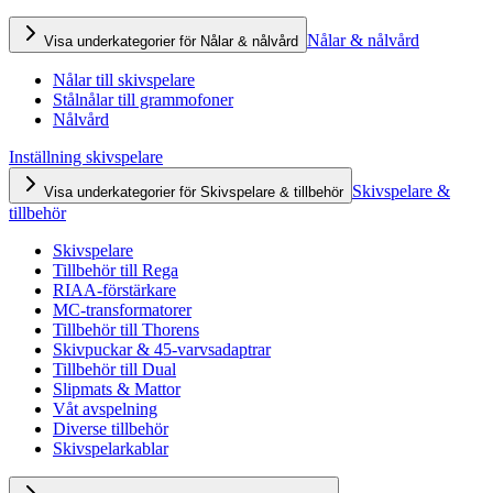
Nålar & nålvård
Visa underkategorier för Nålar & nålvård
Nålar till skivspelare
Stålnålar till grammofoner
Nålvård
Inställning skivspelare
Skivspelare &
Visa underkategorier för Skivspelare & tillbehör
tillbehör
Skivspelare
Tillbehör till Rega
RIAA-förstärkare
MC-transformatorer
Tillbehör till Thorens
Skivpuckar & 45-varvsadaptrar
Tillbehör till Dual
Slipmats & Mattor
Våt avspelning
Diverse tillbehör
Skivspelarkablar