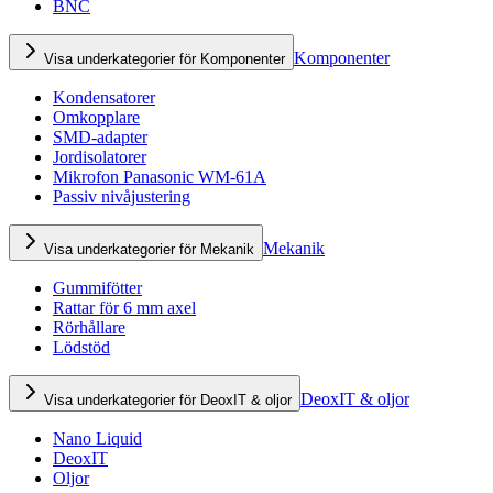
BNC
Komponenter
Visa underkategorier för Komponenter
Kondensatorer
Omkopplare
SMD-adapter
Jordisolatorer
Mikrofon Panasonic WM-61A
Passiv nivåjustering
Mekanik
Visa underkategorier för Mekanik
Gummifötter
Rattar för 6 mm axel
Rörhållare
Lödstöd
DeoxIT & oljor
Visa underkategorier för DeoxIT & oljor
Nano Liquid
DeoxIT
Oljor